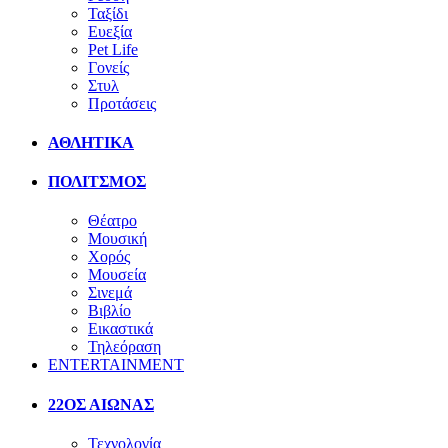
Ταξίδι
Ευεξία
Pet Life
Γονείς
Στυλ
Προτάσεις
ΑΘΛΗΤΙΚΑ
ΠΟΛΙΤΣΜΟΣ
Θέατρο
Μουσική
Χορός
Μουσεία
Σινεμά
Βιβλίο
Εικαστικά
Τηλεόραση
ENTERTAINMENT
22ΟΣ ΑΙΩΝΑΣ
Τεχνολογία