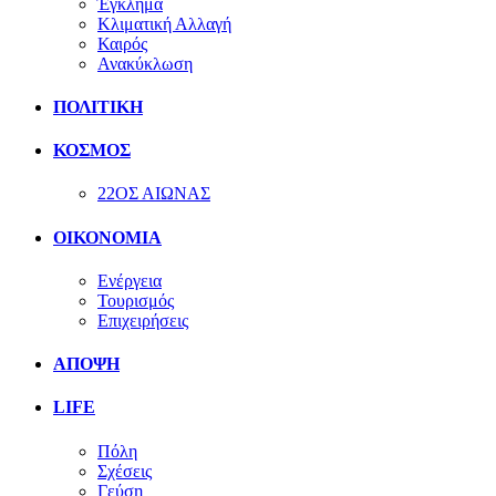
Έγκλημα
Κλιματική Αλλαγή
Καιρός
Ανακύκλωση
ΠΟΛΙΤΙΚΗ
ΚΟΣΜΟΣ
22ΟΣ ΑΙΩΝΑΣ
ΟΙΚΟΝΟΜΙΑ
Ενέργεια
Τουρισμός
Επιχειρήσεις
ΑΠΟΨΗ
LIFE
Πόλη
Σχέσεις
Γεύση