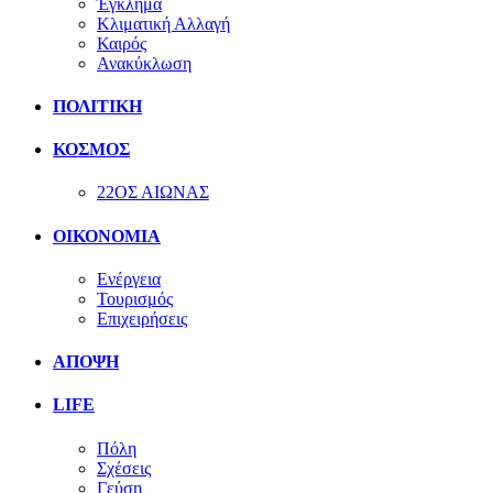
Έγκλημα
Κλιματική Αλλαγή
Καιρός
Ανακύκλωση
ΠΟΛΙΤΙΚΗ
ΚΟΣΜΟΣ
22ΟΣ ΑΙΩΝΑΣ
ΟΙΚΟΝΟΜΙΑ
Ενέργεια
Τουρισμός
Επιχειρήσεις
ΑΠΟΨΗ
LIFE
Πόλη
Σχέσεις
Γεύση