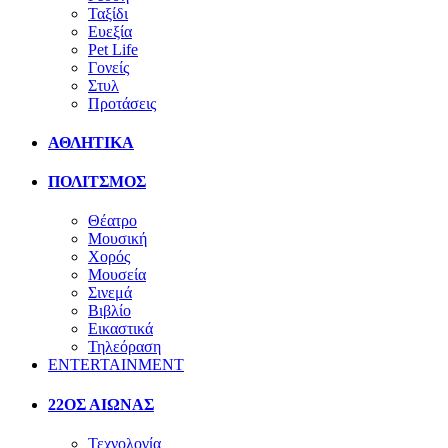
Ταξίδι
Ευεξία
Pet Life
Γονείς
Στυλ
Προτάσεις
ΑΘΛΗΤΙΚΑ
ΠΟΛΙΤΣΜΟΣ
Θέατρο
Μουσική
Χορός
Μουσεία
Σινεμά
Βιβλίο
Εικαστικά
Τηλεόραση
ENTERTAINMENT
22ΟΣ ΑΙΩΝΑΣ
Τεχνολογία