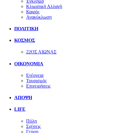
Έγκλημα
Κλιματική Αλλαγή
Καιρός
Ανακύκλωση
ΠΟΛΙΤΙΚΗ
ΚΟΣΜΟΣ
22ΟΣ ΑΙΩΝΑΣ
ΟΙΚΟΝΟΜΙΑ
Ενέργεια
Τουρισμός
Επιχειρήσεις
ΑΠΟΨΗ
LIFE
Πόλη
Σχέσεις
Γεύση