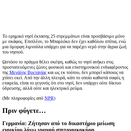
Το ερημικό νησί έκτασης 25 στρεμμάτων είναι προσβάσιμο μόνο
με σκάφος. Επιπλέον, το Μπαρλόκο δεν έχει καθόλου σπίτια, ενώ
μια όμορφη λιμνούλα υπάρχει για να παρέχει νερό στην άγρια ζωή
του νησιού.
Ωστόσο το πράγμα θέλει σκέψη, καθώς το νησί ανήκει στις
προστατευόμενες ζώνες φυσικού και επιστημονικού ενδιαφέροντος
της
Μεγάλης Βρετανίας
και ως εκ τούτου,
δεν μπορεί κάποιος να
χτίσει εκεί. Από την άλλη πλευρά, κάτι το οποίο καθιστά σαφές η
εταιρεία, είναι το γεγονός ότι στο νησί, δεν υπάρχει ούτε δίκτυο
ύδρευσης, αλλά ούτε και ηλεκτρικό ρεύμα.
(Με πληροφορίες από
NPR)
Πριν φύγετε…
Γερμανία: Ζήτησαν από το δικαστήριο μείωση
ενοικίου λόγω γυμνού σπιτονοικοκύρη