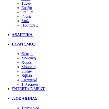
Ταξίδι
Ευεξία
Pet Life
Γονείς
Στυλ
Προτάσεις
ΑΘΛΗΤΙΚΑ
ΠΟΛΙΤΣΜΟΣ
Θέατρο
Μουσική
Χορός
Μουσεία
Σινεμά
Βιβλίο
Εικαστικά
Τηλεόραση
ENTERTAINMENT
22ΟΣ ΑΙΩΝΑΣ
Τεχνολογία