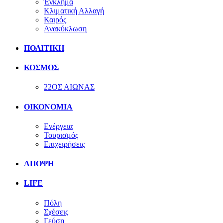
Έγκλημα
Κλιματική Αλλαγή
Καιρός
Ανακύκλωση
ΠΟΛΙΤΙΚΗ
ΚΟΣΜΟΣ
22ΟΣ ΑΙΩΝΑΣ
ΟΙΚΟΝΟΜΙΑ
Ενέργεια
Τουρισμός
Επιχειρήσεις
ΑΠΟΨΗ
LIFE
Πόλη
Σχέσεις
Γεύση