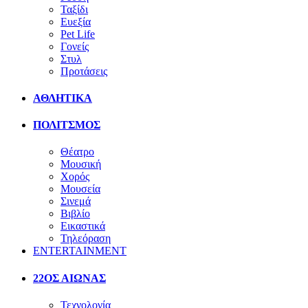
Ταξίδι
Ευεξία
Pet Life
Γονείς
Στυλ
Προτάσεις
ΑΘΛΗΤΙΚΑ
ΠΟΛΙΤΣΜΟΣ
Θέατρο
Μουσική
Χορός
Μουσεία
Σινεμά
Βιβλίο
Εικαστικά
Τηλεόραση
ENTERTAINMENT
22ΟΣ ΑΙΩΝΑΣ
Τεχνολογία