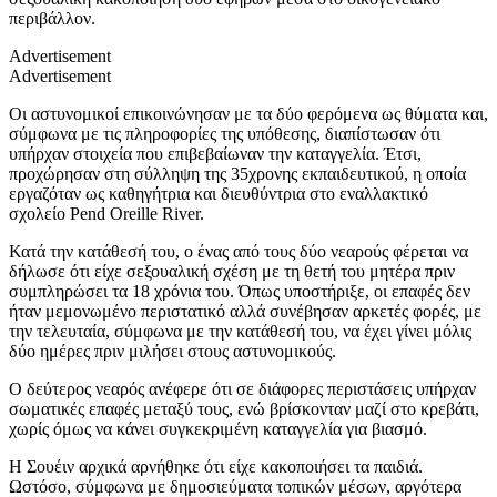
περιβάλλον.
Advertisement
Advertisement
Οι αστυνομικοί επικοινώνησαν με τα δύο φερόμενα ως θύματα και,
σύμφωνα με τις πληροφορίες της υπόθεσης, διαπίστωσαν ότι
υπήρχαν στοιχεία που επιβεβαίωναν την καταγγελία. Έτσι,
προχώρησαν στη σύλληψη της 35χρονης εκπαιδευτικού, η οποία
εργαζόταν ως καθηγήτρια και διευθύντρια στο εναλλακτικό
σχολείο Pend Oreille River.
Κατά την κατάθεσή του, ο ένας από τους δύο νεαρούς φέρεται να
δήλωσε ότι είχε σεξουαλική σχέση με τη θετή του μητέρα πριν
συμπληρώσει τα 18 χρόνια του. Όπως υποστήριξε, οι επαφές δεν
ήταν μεμονωμένο περιστατικό αλλά συνέβησαν αρκετές φορές, με
την τελευταία, σύμφωνα με την κατάθεσή του, να έχει γίνει μόλις
δύο ημέρες πριν μιλήσει στους αστυνομικούς.
Ο δεύτερος νεαρός ανέφερε ότι σε διάφορες περιστάσεις υπήρχαν
σωματικές επαφές μεταξύ τους, ενώ βρίσκονταν μαζί στο κρεβάτι,
χωρίς όμως να κάνει συγκεκριμένη καταγγελία για βιασμό.
Η Σουέιν αρχικά αρνήθηκε ότι είχε κακοποιήσει τα παιδιά.
Ωστόσο, σύμφωνα με δημοσιεύματα τοπικών μέσων, αργότερα