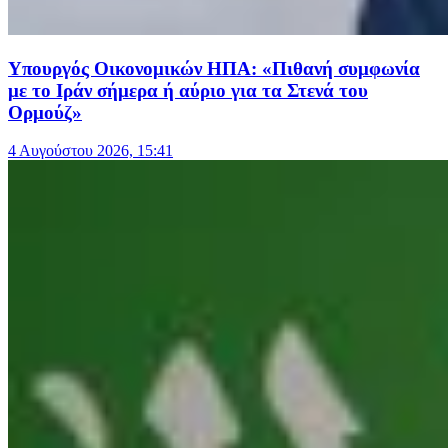
Υπουργός Οικονομικών ΗΠΑ: «Πιθανή συμφωνία
με το Ιράν σήμερα ή αύριο για τα Στενά του
Ορμούζ»
4 Αυγούστου 2026, 15:41