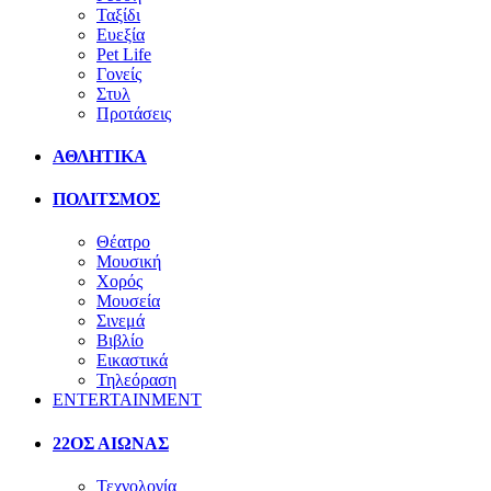
Ταξίδι
Ευεξία
Pet Life
Γονείς
Στυλ
Προτάσεις
ΑΘΛΗΤΙΚΑ
ΠΟΛΙΤΣΜΟΣ
Θέατρο
Μουσική
Χορός
Μουσεία
Σινεμά
Βιβλίο
Εικαστικά
Τηλεόραση
ENTERTAINMENT
22ΟΣ ΑΙΩΝΑΣ
Τεχνολογία