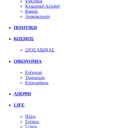
Έγκλημα
Κλιματική Αλλαγή
Καιρός
Ανακύκλωση
ΠΟΛΙΤΙΚΗ
ΚΟΣΜΟΣ
22ΟΣ ΑΙΩΝΑΣ
ΟΙΚΟΝΟΜΙΑ
Ενέργεια
Τουρισμός
Επιχειρήσεις
ΑΠΟΨΗ
LIFE
Πόλη
Σχέσεις
Γεύση