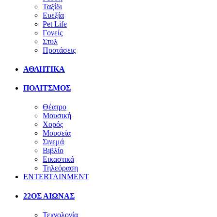
Ταξίδι
Ευεξία
Pet Life
Γονείς
Στυλ
Προτάσεις
ΑΘΛΗΤΙΚΑ
ΠΟΛΙΤΣΜΟΣ
Θέατρο
Μουσική
Χορός
Μουσεία
Σινεμά
Βιβλίο
Εικαστικά
Τηλεόραση
ENTERTAINMENT
22ΟΣ ΑΙΩΝΑΣ
Τεχνολογία