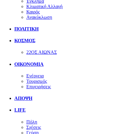
Έγκλημα
Κλιματική Αλλαγή
Καιρός
Ανακύκλωση
ΠΟΛΙΤΙΚΗ
ΚΟΣΜΟΣ
22ΟΣ ΑΙΩΝΑΣ
ΟΙΚΟΝΟΜΙΑ
Ενέργεια
Τουρισμός
Επιχειρήσεις
ΑΠΟΨΗ
LIFE
Πόλη
Σχέσεις
Γεύση