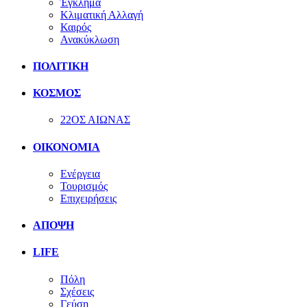
Έγκλημα
Κλιματική Αλλαγή
Καιρός
Ανακύκλωση
ΠΟΛΙΤΙΚΗ
ΚΟΣΜΟΣ
22ΟΣ ΑΙΩΝΑΣ
ΟΙΚΟΝΟΜΙΑ
Ενέργεια
Τουρισμός
Επιχειρήσεις
ΑΠΟΨΗ
LIFE
Πόλη
Σχέσεις
Γεύση