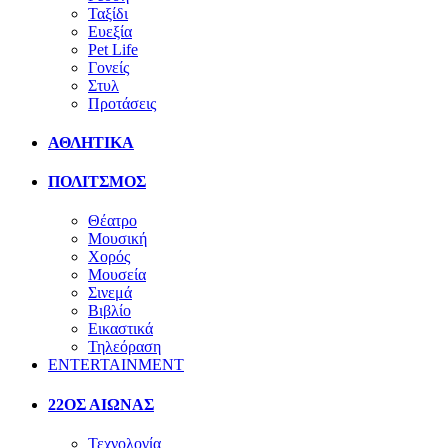
Ταξίδι
Ευεξία
Pet Life
Γονείς
Στυλ
Προτάσεις
ΑΘΛΗΤΙΚΑ
ΠΟΛΙΤΣΜΟΣ
Θέατρο
Μουσική
Χορός
Μουσεία
Σινεμά
Βιβλίο
Εικαστικά
Τηλεόραση
ENTERTAINMENT
22ΟΣ ΑΙΩΝΑΣ
Τεχνολογία