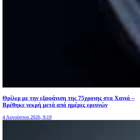
Θρίλερ με την εξαφάνιση της 75χρονης στα Χανιά –
Βρέθηκε νεκρή μετά από ημέρες ερευνών
4 Αυγούστου 2026, 9:19