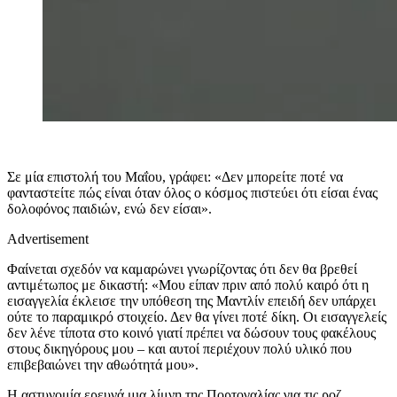
Σε μία επιστολή του Μαΐου, γράφει: «Δεν μπορείτε ποτέ να
φανταστείτε πώς είναι όταν όλος ο κόσμος πιστεύει ότι είσαι ένας
δολοφόνος παιδιών, ενώ δεν είσαι».
Advertisement
Φαίνεται σχεδόν να καμαρώνει γνωρίζοντας ότι δεν θα βρεθεί
αντιμέτωπος με δικαστή: «Μου είπαν πριν από πολύ καιρό ότι η
εισαγγελία έκλεισε την υπόθεση της Μαντλίν επειδή δεν υπάρχει
ούτε το παραμικρό στοιχείο. Δεν θα γίνει ποτέ δίκη. Οι εισαγγελείς
δεν λένε τίποτα στο κοινό γιατί πρέπει να δώσουν τους φακέλους
στους δικηγόρους μου – και αυτοί περιέχουν πολύ υλικό που
επιβεβαιώνει την αθωότητά μου».
Η αστυνομία ερευνά μια λίμνη της Πορτογαλίας για τις ροζ