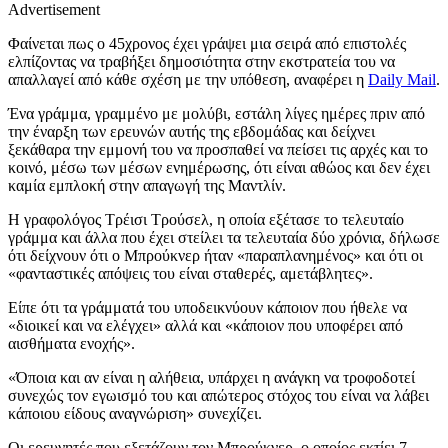
Advertisement
Φαίνεται πως ο 45χρονος έχει γράψει μια σειρά από επιστολές
ελπίζοντας να τραβήξει δημοσιότητα στην εκστρατεία του να
απαλλαγεί από κάθε σχέση με την υπόθεση, αναφέρει η
Daily Mail
.
Ένα γράμμα, γραμμένο με μολύβι, εστάλη λίγες ημέρες πριν από
την έναρξη των ερευνών αυτής της εβδομάδας και δείχνει
ξεκάθαρα την εμμονή του να προσπαθεί να πείσει τις αρχές και το
κοινό, μέσω των μέσων ενημέρωσης, ότι είναι αθώος και δεν έχει
καμία εμπλοκή στην απαγωγή της Μαντλίν.
Η γραφολόγος Τρέισι Τρούσελ, η οποία εξέτασε το τελευταίο
γράμμα και άλλα που έχει στείλει τα τελευταία δύο χρόνια, δήλωσε
ότι δείχνουν ότι ο Μπρούκνερ ήταν «παραπλανημένος» και ότι οι
«φανταστικές απόψεις του είναι σταθερές, αμετάβλητες».
Είπε ότι τα γράμματά του υποδεικνύουν κάποιον που ήθελε να
«διοικεί και να ελέγχει» αλλά και «κάποιον που υποφέρει από
αισθήματα ενοχής».
«Όποια και αν είναι η αλήθεια, υπάρχει η ανάγκη να τροφοδοτεί
συνεχώς τον εγωισμό του και απώτερος στόχος του είναι να λάβει
κάποιου είδους αναγνώριση» συνεχίζει.
Οι ερευνητές που εξετάζουν τον Μπρούκνερ, ο οποίος εκτίει 7