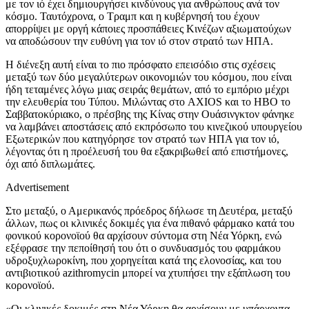
με τον ιό έχει δημιουργήσει κινδύνους για ανθρώπους ανά τον
κόσμο. Ταυτόχρονα, ο Τραμπ και η κυβέρνησή του έχουν
απορρίψει με οργή κάποιες προσπάθειες Κινέζων αξιωματούχων
να αποδώσουν την ευθύνη για τον ιό στον στρατό των ΗΠΑ.
Η διένεξη αυτή είναι το πιο πρόσφατο επεισόδιο στις σχέσεις
μεταξύ των δύο μεγαλύτερων οικονομιών του κόσμου, που είναι
ήδη τεταμένες λόγω μιας σειράς θεμάτων, από το εμπόριο μέχρι
την ελευθερία του Τύπου. Μιλώντας στο
AXIOS
και τ
o HBO
το
Σαββατοκύριακο, ο πρέσβης της Κίνας στην Ουάσινγκτον φάνηκε
να λαμβάνει αποστάσεις από εκπρόσωπο του κινεζικού υπουργείου
Εξωτερικών που κατηγόρησε τον στρατό των ΗΠΑ για τον ιό,
λέγοντας ότι η προέλευσή του θα εξακριβωθεί από επιστήμονες,
όχι από διπλωμάτες.
Advertisement
Στο μεταξύ, ο Αμερικανός πρόεδρος δήλωσε τη Δευτέρα, μεταξύ
άλλων, πως οι κλινικές δοκιμές για ένα πιθανό φάρμακο κατά του
φονικού κορονοϊού θα αρχίσουν σύντομα στη Νέα Υόρκη, ενώ
εξέφρασε την πεποίθησή του ότι o συνδυασμός του φαρμάκου
υδροξυχλωροκίνη, που χορηγείται κατά της ελονοσίας, και του
αντιβιοτικού azithromycin μπορεί να χτυπήσει την εξάπλωση του
κορονοϊού.
«Οι κλινικές δοκιμές στη Νέα Υόρκη θα αρχίσουν με υπάρχοντα