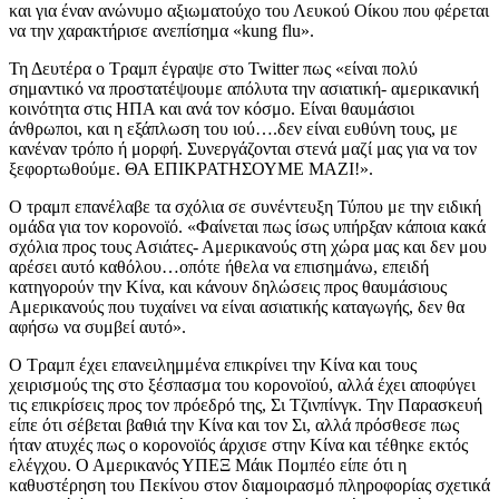
και για έναν ανώνυμο αξιωματούχο του Λευκού Οίκου που φέρεται
να την χαρακτήρισε ανεπίσημα «
kung flu
».
Τη Δευτέρα ο Τραμπ έγραψε στο
Twitter
πως «είναι πολύ
σημαντικό να προστατέψουμε απόλυτα την ασιατική- αμερικανική
κοινότητα στις ΗΠΑ και ανά τον κόσμο. Είναι θαυμάσιοι
άνθρωποι, και η εξάπλωση του ιού….δεν είναι ευθύνη τους, με
κανέναν τρόπο ή μορφή. Συνεργάζονται στενά μαζί μας για να τον
ξεφορτωθούμε. ΘΑ ΕΠΙΚΡΑΤΗΣΟΥΜΕ ΜΑΖΙ!».
Ο τραμπ επανέλαβε τα σχόλια σε συνέντευξη Τύπου με την ειδική
ομάδα για τον κορονοϊό. «Φαίνεται πως ίσως υπήρξαν κάποια κακά
σχόλια προς τους Ασιάτες- Αμερικανούς στη χώρα μας και δεν μου
αρέσει αυτό καθόλου…οπότε ήθελα να επισημάνω, επειδή
κατηγορούν την Κίνα, και κάνουν δηλώσεις προς θαυμάσιους
Αμερικανούς που τυχαίνει να είναι ασιατικής καταγωγής, δεν θα
αφήσω να συμβεί αυτό».
Ο Τραμπ έχει επανειλημμένα επικρίνει την Κίνα και τους
χειρισμούς της στο ξέσπασμα του κορονοϊού, αλλά έχει αποφύγει
τις επικρίσεις προς τον πρόεδρό της, Σι Τζινπίνγκ. Την Παρασκευή
είπε ότι σέβεται βαθιά την Κίνα και τον Σι, αλλά πρόσθεσε πως
ήταν ατυχές πως ο κορονοϊός άρχισε στην Κίνα και τέθηκε εκτός
ελέγχου. Ο Αμερικανός ΥΠΕΞ Μάικ Πομπέο είπε ότι η
καθυστέρηση του Πεκίνου στον διαμοιρασμό πληροφορίας σχετικά