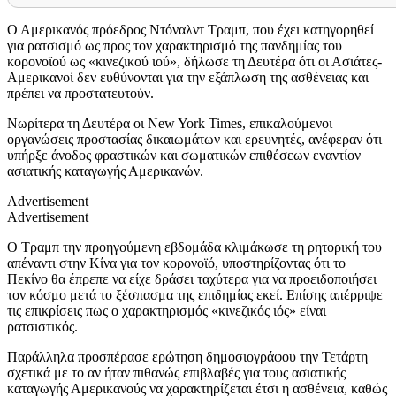
Ο Αμερικανός πρόεδρος Ντόναλντ Τραμπ, που έχει κατηγορηθεί
για ρατσισμό ως προς τον χαρακτηρισμό της πανδημίας του
κορονοϊού ως «κινεζικού ιού», δήλωσε τη Δευτέρα ότι οι Ασιάτες-
Αμερικανοί δεν ευθύνονται για την εξάπλωση της ασθένειας και
πρέπει να προστατευτούν.
Νωρίτερα τη Δευτέρα οι
New York Times,
επικαλούμενοι
οργανώσεις προστασίας δικαιωμάτων και ερευνητές, ανέφεραν ότι
υπήρξε άνοδος φραστικών και σωματικών επιθέσεων εναντίον
ασιατικής καταγωγής Αμερικανών.
Advertisement
Advertisement
Ο Τραμπ την προηγούμενη εβδομάδα κλιμάκωσε τη ρητορική του
απέναντι στην Κίνα για τον κορονοϊό, υποστηρίζοντας ότι το
Πεκίνο θα έπρεπε να είχε δράσει ταχύτερα για να προειδοποιήσει
τον κόσμο μετά το ξέσπασμα της επιδημίας εκεί. Επίσης απέρριψε
τις επικρίσεις πως ο χαρακτηρισμός «κινεζικός ιός» είναι
ρατσιστικός.
Παράλληλα προσπέρασε ερώτηση δημοσιογράφου την Τετάρτη
σχετικά με το αν ήταν πιθανώς επιβλαβές για τους ασιατικής
καταγωγής Αμερικανούς να χαρακτηρίζεται έτσι η ασθένεια, καθώς