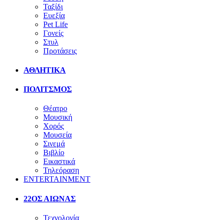
Ταξίδι
Ευεξία
Pet Life
Γονείς
Στυλ
Προτάσεις
ΑΘΛΗΤΙΚΑ
ΠΟΛΙΤΣΜΟΣ
Θέατρο
Μουσική
Χορός
Μουσεία
Σινεμά
Βιβλίο
Εικαστικά
Τηλεόραση
ENTERTAINMENT
22ΟΣ ΑΙΩΝΑΣ
Τεχνολογία