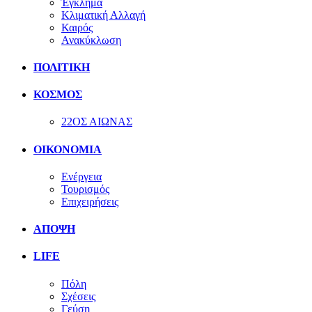
Έγκλημα
Κλιματική Αλλαγή
Καιρός
Ανακύκλωση
ΠΟΛΙΤΙΚΗ
ΚΟΣΜΟΣ
22ΟΣ ΑΙΩΝΑΣ
ΟΙΚΟΝΟΜΙΑ
Ενέργεια
Τουρισμός
Επιχειρήσεις
ΑΠΟΨΗ
LIFE
Πόλη
Σχέσεις
Γεύση