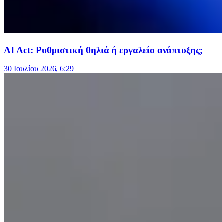
AI Act: Ρυθμιστική θηλιά ή εργαλείο ανάπτυξης;
30 Ιουλίου 2026, 6:29