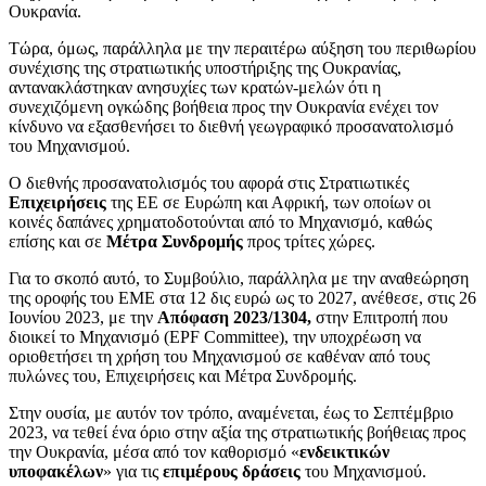
Ουκρανία.
Τώρα, όμως, παράλληλα με την περαιτέρω αύξηση του περιθωρίου
συνέχισης της στρατιωτικής υποστήριξης της Ουκρανίας,
αντανακλάστηκαν ανησυχίες των κρατών-μελών ότι η
συνεχιζόμενη ογκώδης βοήθεια προς την Ουκρανία ενέχει τον
κίνδυνο να εξασθενήσει το διεθνή γεωγραφικό προσανατολισμό
του Μηχανισμού.
Ο διεθνής προσανατολισμός του αφορά στις Στρατιωτικές
Επιχειρήσεις
της ΕΕ σε Ευρώπη και Αφρική, των οποίων οι
κοινές δαπάνες χρηματοδοτούνται από το Μηχανισμό, καθώς
επίσης και σε
Μέτρα Συνδρομής
προς τρίτες χώρες.
Για το σκοπό αυτό, το Συμβούλιο, παράλληλα με την αναθεώρηση
της οροφής του ΕΜΕ στα 12 δις ευρώ ως το 2027, ανέθεσε, στις 26
Ιουνίου 2023, με την
Απόφαση 2023/1304,
στην Επιτροπή που
διοικεί το Μηχανισμό (EPF Committee), την υποχρέωση να
οριοθετήσει τη χρήση του Μηχανισμού σε καθέναν από τους
πυλώνες του, Επιχειρήσεις και Μέτρα Συνδρομής.
Στην ουσία, με αυτόν τον τρόπο, αναμένεται, έως το Σεπτέμβριο
2023, να τεθεί ένα όριο στην αξία της στρατιωτικής βοήθειας προς
την Ουκρανία, μέσα από τον καθορισμό «
ενδεικτικών
υποφακέλων
» για τις
επιμέρους δράσεις
του Μηχανισμού.