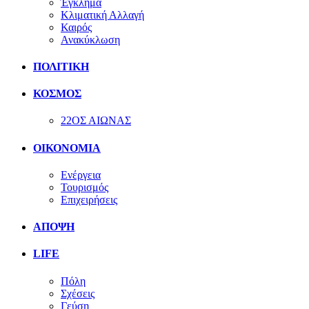
Έγκλημα
Κλιματική Αλλαγή
Καιρός
Ανακύκλωση
ΠΟΛΙΤΙΚΗ
ΚΟΣΜΟΣ
22ΟΣ ΑΙΩΝΑΣ
ΟΙΚΟΝΟΜΙΑ
Ενέργεια
Τουρισμός
Επιχειρήσεις
ΑΠΟΨΗ
LIFE
Πόλη
Σχέσεις
Γεύση