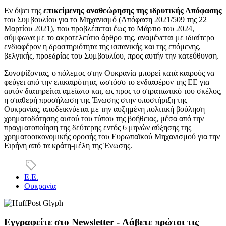
Εν όψει της
επικείμενης αναθεώρησης της ιδρυτικής Απόφασης
του Συμβουλίου για το Μηχανισμό (Απόφαση 2021/509 της 22
Μαρτίου 2021), που προβλέπεται έως το Μάρτιο του 2024,
σύμφωνα με το ακροτελεύτιο άρθρο της, αναμένεται με ιδιαίτερο
ενδιαφέρον η δραστηριότητα της ισπανικής και της επόμενης,
βελγικής, προεδρίας του Συμβουλίου, προς αυτήν την κατεύθυνση.
Συνοψίζοντας, ο πόλεμος στην Ουκρανία μπορεί κατά καιρούς να
φεύγει από την επικαιρότητα, ωστόσο το ενδιαφέρον της ΕΕ για
αυτόν διατηρείται αμείωτο και, ως προς το στρατιωτικό του σκέλος,
η σταθερή προσήλωση της Ένωσης στην υποστήριξη της
Ουκρανίας, αποδεικνύεται με την αυξημένη πολιτική βούληση
χρηματοδότησης αυτού του τύπου της βοήθειας, μέσα από την
πραγματοποίηση της δεύτερης εντός 6 μηνών αύξησης της
χρηματοοικονομικής οροφής του Ευρωπαϊκού Μηχανισμού για την
Ειρήνη από τα κράτη-μέλη της Ένωσης.
Ε.Ε.
Ουκρανία
Εγγραφείτε στο Newsletter - Λάβετε πρώτοι τις