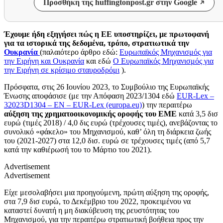
Προσθήκη της huffingtonpost.gr στην Google
Έχουμε ήδη εξηγήσει πώς η ΕΕ υποστηρίζει, με πρωτοφανή
για τα ιστορικά της δεδομένα, τρόπο, στρατιωτικά την
Ουκρανία
(παλαιότερο άρθρο εδώ:
Ευρωπαϊκός Μηχανισμός για
την Ειρήνη και Ουκρανία
και
εδώ
Ο Ευρωπαϊκός Μηχανισμός για
την Ειρήνη σε κρίσιμο σταυροδρόμι
).
Πρόσφατα, στις 26 Ιουνίου 2023, το Συμβούλιο της Ευρωπαϊκής
Ένωσης αποφάσισε (με την Απόφαση 2023/1304 εδώ
EUR-Lex –
32023D1304 – EN – EUR-Lex (europa.eu)
) την περαιτέρω
αύξηση της χρηματοοικονομικής οροφής του ΕΜΕ
κατά 3,5 δισ
ευρώ (τιμές 2018) / 4,0 δις ευρώ (τρέχουσες τιμές), ανεβάζοντας το
συνολικό «φάκελο» του Μηχανισμού, καθ’ όλη τη διάρκεια ζωής
του (2021-2027) στα 12,0 δισ. ευρώ σε τρέχουσες τιμές (από 5,7
κατά την καθιέρωσή του το Μάρτιο του 2021).
Advertisement
Advertisement
Είχε μεσολαβήσει μια προηγούμενη, πρώτη αύξηση της οροφής,
στα 7,9 δισ ευρώ, το Δεκέμβριο του 2022, προκειμένου να
καταστεί δυνατή η μη διακύβευση της ρευστότητας του
Μηχανισμού, για την περαιτέρω στρατιωτική βοήθεια προς την