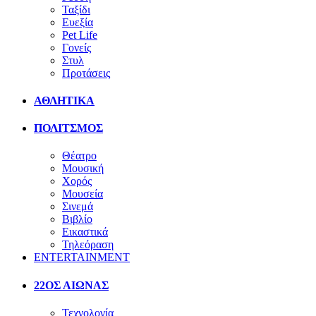
Ταξίδι
Ευεξία
Pet Life
Γονείς
Στυλ
Προτάσεις
ΑΘΛΗΤΙΚΑ
ΠΟΛΙΤΣΜΟΣ
Θέατρο
Μουσική
Χορός
Μουσεία
Σινεμά
Βιβλίο
Εικαστικά
Τηλεόραση
ENTERTAINMENT
22ΟΣ ΑΙΩΝΑΣ
Τεχνολογία