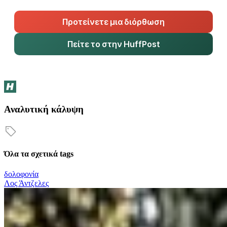
Προτείνετε μια διόρθωση
Πείτε το στην HuffPost
Αναλυτική κάλυψη
Όλα τα σχετικά tags
δολοφονία
Λος Άντζελες