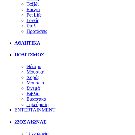
Ταξίδι
Ευεξία
Pet Life
Γονείς
Στυλ
Προτάσεις
ΑΘΛΗΤΙΚΑ
ΠΟΛΙΤΣΜΟΣ
Θέατρο
Μουσική
Χορός
Μουσεία
Σινεμά
Βιβλίο
Εικαστικά
Τηλεόραση
ENTERTAINMENT
22ΟΣ ΑΙΩΝΑΣ
Τεχνολογία