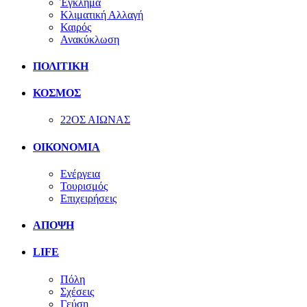
Έγκλημα
Κλιματική Αλλαγή
Καιρός
Ανακύκλωση
ΠΟΛΙΤΙΚΗ
ΚΟΣΜΟΣ
22ΟΣ ΑΙΩΝΑΣ
ΟΙΚΟΝΟΜΙΑ
Ενέργεια
Τουρισμός
Επιχειρήσεις
ΑΠΟΨΗ
LIFE
Πόλη
Σχέσεις
Γεύση