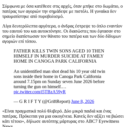
Σύμφωνα με όσα κατέθεσε στις αρχές, όταν μπήκε στο δωμάτιο, ο
πατέρας των αγοριών την σημάδεψε με πιστόλι. Η γυναίκα δεν
τραυματίστηκε από πυροβολισμό.
Λίγα δευτερόλεπτα αργότερα, ο άνδρας έστρεψε το όπλο εναντίον
του εαυτού του και αυτοκτόνησε. Οι διασώστες που έφτασαν στο
σημείο διαπίστωσαν τον θάνατο του πατέρα και των δύο δίδυμων
αγοριών επί τόπου.
FATHER KILLS TWIN SONS AGED 10 THEN
HIMSELF IN MURDER SUICIDE AT FAMILY
HOME IN CANOGA PARK CALIFORNIA
An unidentified man shot dead his 10 year old twin
sons inside their home in Canoga Park California
around 7.15pm on Sunday seven June 2026 before
turning the gun on himself.…
pic.twitter.com/i5TBzA59yR
— G R I F T Y (@GriftReport)
June 8, 2026
«Είναι πραγματικά πολύ θλιβερό. Δύο μικρά παιδιά και ένας
πατέρας. Πρόκειται για μια οικογένεια. Κανείς δεν αξίζει να βιώσει
κάτι τέτοιο», δήλωσε αυτόπτης μάρτυρας στο ABC7 Eyewitness
News.