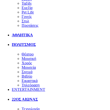
Ταξίδι
Ευεξία
Pet Life
Γονείς
Στυλ
Προτάσεις
ΑΘΛΗΤΙΚΑ
ΠΟΛΙΤΣΜΟΣ
Θέατρο
Μουσική
Χορός
Μουσεία
Σινεμά
Βιβλίο
Εικαστικά
Τηλεόραση
ENTERTAINMENT
22ΟΣ ΑΙΩΝΑΣ
Τεχνολογία