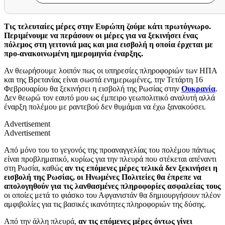
Τις τελευταίες μέρες στην Ευρώπη ζούμε κάτι πρωτόγνωρο.
Περιμένουμε να περάσουν οι μέρες για να ξεκινήσει ένας
πόλεμος στη γειτονιά μας και μια εισβολή η οποία έρχεται με
προ-ανακοινωμένη ημερομηνία έναρξης.
Αν θεωρήσουμε λοιπόν πως οι υπηρεσίες πληροφοριών των ΗΠΑ
και της Βρετανίας είναι σωστά ενημερωμένες, την Τετάρτη 16
Φεβρουαρίου θα ξεκινήσει η εισβολή της Ρωσίας στην
Ουκρανία
.
Δεν θεωρώ τον εαυτό μου ως έμπειρο γεωπολιτικό αναλυτή αλλά
έναρξη πολέμου με ραντεβού δεν θυμάμαι να έχω ξανακούσει.
Advertisement
Advertisement
Από μόνο του το γεγονός της προαναγγελίας του πολέμου πάντως
είναι προβληματικό, κυρίως για την πλευρά που στέκεται απέναντι
στη Ρωσία, καθώς
αν τις επόμενες μέρες τελικά δεν ξεκινήσει η
εισβολή της Ρωσίας, οι Ηνωμένες Πολιτείες θα έπρεπε να
απολογηθούν για τις λανθασμένες πληροφορίες ασφαλείας τους
οι οποίες μετά το φιάσκο του Αφγανιστάν θα δημιουργήσουν πλέον
αμφιβολίες για τις βασικές ικανότητες πληροφοριών της δύσης.
Από την άλλη πλευρά,
αν τις επόμενες μέρες όντως γίνει