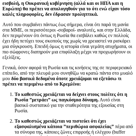
εισβολή, η Ουκρανική κυβέρνηση (αλλά και οι ΗΠΑ και η
Ευρώπη) θα πρέπει να απολογηθούν για το ότι ενώ είχαν τόσο
καλές πληροφορίες, δεν έδρασαν προληπτικά.
Αυτό που συμβαίνει πάντως έως σήμερα, είναι ότι παρά τη μανία
στα ΜΜΕ, οι περισσότεροι -σοβαροί- αναλυτές, και στην Ελλάδα,
δεν περιμένουν ότι όντως η Ρωσία θα εισβάλει καθώς εν πολλοίς
έχει ήδη πετύχει τους σκοπούς της χωρίς να χρειαστεί να ρισκάρει
μια σύγκρουση. Επειδή όμως η ιστορία είναι γεμάτη ατυχήματα, οι
πιο σώφρονες διατηρούν μια επιφύλαξη μέχρι να προχωρήσουν οι
εξελίξεις.
Γενικά, όσον αφορά τη Ρωσία και τις κινήσεις της σε περιφερειακό
επίπεδο, από την πλευρά μου συνηθίζω να κρατώ πάντα στο μυαλό
μου
δύο βασικά δεδομένα όποτε χρειάζομαι να εξετάσω τι
πρέπει να περιμένω από το Κρεμλίνο:
Το καθεστώς χρειάζεται να δείχνει στους πολίτες ότι η
Ρωσία ”μετράει” ως παγκόσμια δύναμη.
Αυτό είναι
βασικό συστατικό για την σταθερότητα της εξουσίας στη
Ρωσία.
Το καθεστώς χρειάζεται να πιστεύει ότι έχει
εξασφαλισμένα κάποια ”περιθώρια ασφαλείας”
πέρα από
τα σύνορα της, κάποιες ζώνες επιρροής ή ελέγχου (buffer