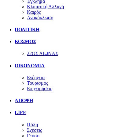
Έγκλημα
Κλιματική Αλλαγή
Καιρός
Ανακύκλωση
ΠΟΛΙΤΙΚΗ
ΚΟΣΜΟΣ
22ΟΣ ΑΙΩΝΑΣ
ΟΙΚΟΝΟΜΙΑ
Ενέργεια
Τουρισμός
Επιχειρήσεις
ΑΠΟΨΗ
LIFE
Πόλη
Σχέσεις
Γεύση