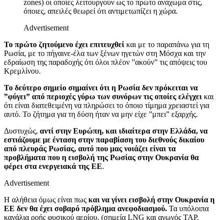
zones) οι οποίες λειτουργούν ως το πρώτο ανάχωμα στις,
όποιες, απειλές θεωρεί ότι αντιμετωπίζει η χώρα.
Advertisement
Το πρώτο ζητούμενο έχει επιτευχθεί
και με το παραπάνω για τη
Ρωσία, με το πήγαινε-έλα των ξένων ηγετών στη Μόσχα και την
εδραίωση της παραδοχής ότι όλοι πλέον ”ακούν” τις απόψεις του
Κρεμλίνου.
Το δεύτερο σημείο σημαίνει ότι η Ρωσία δεν πρόκειται να
”φύγει” από περιοχές γύρω των συνόρων τις οποίες ελέγχει
και
ότι είναι διατεθειμένη να πληρώσει το όποιο τίμημα χρειαστεί για
αυτό. Το ζήτημα για τη δύση ήταν να μην είχε ”μπει” εξαρχής.
Δυστυχώς,
αντί στην Ευρώπη, και ιδιαίτερα στην Ελλάδα, να
εστιάζουμε με ένταση στην παραβίαση του διεθνούς δικαίου
από πλευράς Ρωσίας, αυτό που μας νοιάζει είναι τα
προβλήματα που η εισβολή της Ρωσίας στην Ουκρανία θα
φέρει στα ενεργειακά της ΕΕ
.
Advertisement
Η αλήθεια όμως είναι πως
και να γίνει εισβολή στην Ουκρανία η
ΕΕ δεν θα έχει σοβαρό πρόβλημα ανεφοδιασμού.
Τα υπόλοιπα
κανάλια ροής φυσικού αερίου, (σημεία LNG και αγωγός ΤΑP,