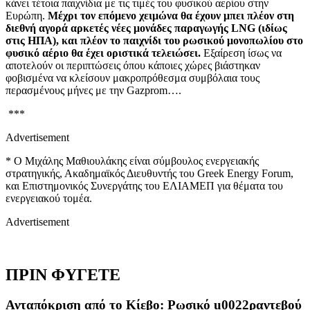
κάνει τέτοια παιχνίδια με τις τιμές του φυσικού αερίου στην
Ευρώπη.
Μέχρι τον επόμενο χειμώνα θα έχουν μπει πλέον στη
διεθνή αγορά αρκετές νέες μονάδες παραγωγής LNG (ιδίως
στις ΗΠΑ), και πλέον το παιχνίδι του ρωσικού μονοπωλίου στο
φυσικό αέριο θα έχει οριστικά τελειώσει.
Εξαίρεση ίσως να
αποτελούν οι περιπτώσεις όπου κάποιες χώρες βιάστηκαν
φοβισμένα να κλείσουν μακροπρόθεσμα συμβόλαια τους
περασμένους μήνες με την Gazprom….
***
Advertisement
* Ο Μιχάλης Μαθιουλάκης είναι σύμβουλος ενεργειακής
στρατηγικής, Ακαδημαϊκός Διευθυντής του Greek Energy Forum,
και Επιστημονικός Συνεργάτης του ΕΛΙΑΜΕΠ για θέματα του
ενεργειακού τομέα.
Advertisement
ΠΡΙΝ ΦΥΓΕΤΕ
Ανταπόκριση από το Κίεβο: Ρωσικό u0022ραντεβού