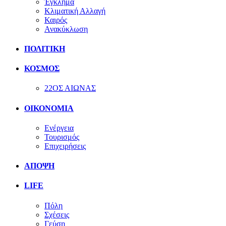
Έγκλημα
Κλιματική Αλλαγή
Καιρός
Ανακύκλωση
ΠΟΛΙΤΙΚΗ
ΚΟΣΜΟΣ
22ΟΣ ΑΙΩΝΑΣ
ΟΙΚΟΝΟΜΙΑ
Ενέργεια
Τουρισμός
Επιχειρήσεις
ΑΠΟΨΗ
LIFE
Πόλη
Σχέσεις
Γεύση