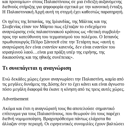
και προνομίων» στους Παλαιστίνιους σε μια ένδειξη αυξανόμενης
διεθνούς στήριξης για ψηφοφορία σχετικά με την κανονική ένταξη.
Η Παλαιστινιακή Αρχή αυτή τη στιγμή έχει καθεστώς παρατηρητή.
Οι ηγέτες της Ισπανίας, της Ιρλανδίας, της Μάλτας και της
Σλοβενίας είπαν τον Μάρτιο πως εξέταζαν το ενδεχόμενο
αναγνώρισης ενός παλαιστινιακού κράτους ως «θετική συμβολή»
προς την κατεύθυνση του τερματισμού του πολέμου. Ο Ισπανός
πρωθυπουργός Πέδρο Σάντσεθ είπε την Τετάρτη πως «αυτή η
αναγνώριση δεν είναι εναντίον κανενός, δεν είναι εναντίον του
ισραηλινού λαού…είναι μια πράξη υπέρ της ειρήνης, της
δικαιοσύνης και της ηθικής συνέπειας».
Τι συνεπάγεται η αναγνώριση
Ενώ δεκάδες χώρες έχουν αναγνωρίσει την Παλαιστίνη, καμία από
τις μεγάλες δυνάμεις της Δύσης δεν το έχει κάνει και είναι άγνωστο
πόσο μεγάλη διαφορά θα έκανε η κίνηση από τις τρεις αυτές χώρες.
Advertisement
Ακόμα και έτσι η αναγνώρισή τους θα αποτελούσε σημαντικό
επίτευγμα για τους Παλαιστίνιους, που θεωρούν ότι τους παρέχει
διεθνή νομιμοποίηση. Βραχυπρόθεσμα πάντως ελάχιστα θα
άλλαζαν στην περιοχή. Οι ειρηνευτικές συνομιλίες έχουν βαλτώσει