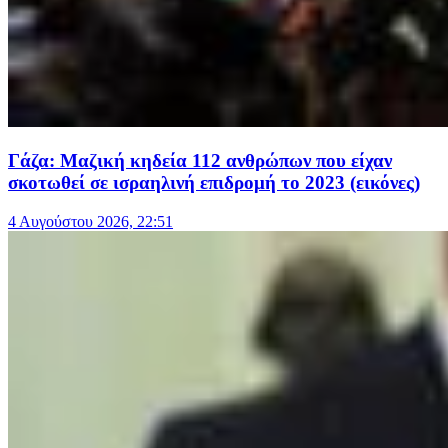
Γάζα: Μαζική κηδεία 112 ανθρώπων που είχαν
σκοτωθεί σε ισραηλινή επιδρομή το 2023 (εικόνες)
4 Αυγούστου 2026, 22:51