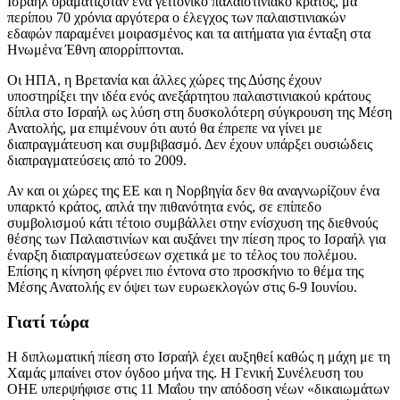
Ισραήλ οραματιζόταν ένα γειτονικό παλαιστινιακό κράτος, μα
περίπου 70 χρόνια αργότερα ο έλεγχος των παλαιστινιακών
εδαφών παραμένει μοιρασμένος και τα αιτήματα για ένταξη στα
Ηνωμένα Έθνη απορρίπτονται.
Οι ΗΠΑ, η Βρετανία και άλλες χώρες της Δύσης έχουν
υποστηρίξει την ιδέα ενός ανεξάρτητου παλαιστινιακού κράτους
δίπλα στο Ισραήλ ως λύση στη δυσκολότερη σύγκρουση της Μέση
Ανατολής, μα επιμένουν ότι αυτό θα έπρεπε να γίνει με
διαπραγμάτευση και συμβιβασμό. Δεν έχουν υπάρξει ουσιώδεις
διαπραγματεύσεις από το 2009.
Αν και οι χώρες της ΕΕ και η Νορβηγία δεν θα αναγνωρίζουν ένα
υπαρκτό κράτος, απλά την πιθανότητα ενός, σε επίπεδο
συμβολισμού κάτι τέτοιο συμβάλλει στην ενίσχυση της διεθνούς
θέσης των Παλαιστινίων και αυξάνει την πίεση προς το Ισραήλ για
έναρξη διαπραγματεύσεων σχετικά με το τέλος του πολέμου.
Επίσης η κίνηση φέρνει πιο έντονα στο προσκήνιο το θέμα της
Μέσης Ανατολής εν όψει των ευρωεκλογών στις 6-9 Ιουνίου.
Γιατί τώρα
Η διπλωματική πίεση στο Ισραήλ έχει αυξηθεί καθώς η μάχη με τη
Χαμάς μπαίνει στον όγδοο μήνα της. Η Γενική Συνέλευση του
ΟΗΕ υπερψήφισε στις 11 Μαΐου την απόδοση νέων «δικαιωμάτων