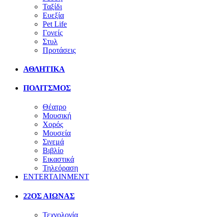
Ταξίδι
Ευεξία
Pet Life
Γονείς
Στυλ
Προτάσεις
ΑΘΛΗΤΙΚΑ
ΠΟΛΙΤΣΜΟΣ
Θέατρο
Μουσική
Χορός
Μουσεία
Σινεμά
Βιβλίο
Εικαστικά
Τηλεόραση
ENTERTAINMENT
22ΟΣ ΑΙΩΝΑΣ
Τεχνολογία