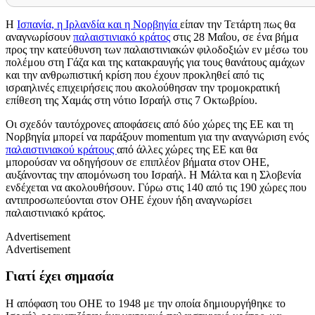
Η
Ισπανία, η Ιρλανδία και η Νορβηγία
είπαν την Τετάρτη πως θα
αναγνωρίσουν
παλαιστινιακό κράτος
στις 28 Μαΐου, σε ένα βήμα
προς την κατεύθυνση των παλαιστινιακών φιλοδοξιών εν μέσω του
πολέμου στη Γάζα και της κατακραυγής για τους θανάτους αμάχων
και την ανθρωπιστική κρίση που έχουν προκληθεί από τις
ισραηλινές επιχειρήσεις που ακολούθησαν την τρομοκρατική
επίθεση της Χαμάς στη νότιο Ισραήλ στις 7 Οκτωβρίου.
Οι σχεδόν ταυτόχρονες αποφάσεις από δύο χώρες της ΕΕ και τη
Νορβηγία μπορεί να παράξουν
momentum
για την αναγνώριση ενός
παλαιστινιακού κράτους
από άλλες χώρες της ΕΕ και θα
μπορούσαν να οδηγήσουν σε επιπλέον βήματα στον ΟΗΕ,
αυξάνοντας την απομόνωση του Ισραήλ. Η Μάλτα και η Σλοβενία
ενδέχεται να ακολουθήσουν. Γύρω στις 140 από τις 190 χώρες που
αντιπροσωπεύονται στον ΟΗΕ έχουν ήδη αναγνωρίσει
παλαιστινιακό κράτος.
Advertisement
Advertisement
Γιατί έχει σημασία
Η απόφαση του ΟΗΕ το 1948 με την οποία δημιουργήθηκε το