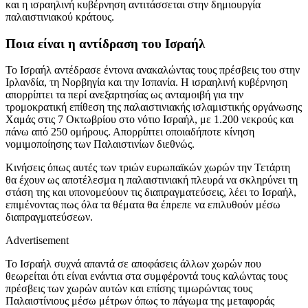
και η ισραηλινή κυβέρνηση αντιτάσσεται στην δημιουργία
παλαιστινιακού κράτους.
Ποια είναι η αντίδραση του Ισραήλ
Το Ισραήλ αντέδρασε έντονα ανακαλώντας τους πρέσβεις του στην
Ιρλανδία, τη Νορβηγία και την Ισπανία. Η ισραηλινή κυβέρνηση
απορρίπτει τα περί ανεξαρτησίας ως ανταμοιβή για την
τρομοκρατική επίθεση της παλαιστινιακής ισλαμιστικής οργάνωσης
Χαμάς στις 7 Οκτωβρίου στο νότιο Ισραήλ, με 1.200 νεκρούς και
πάνω από 250 ομήρους. Απορρίπτει οποιαδήποτε κίνηση
νομιμοποίησης των Παλαιστινίων διεθνώς.
Κινήσεις όπως αυτές των τριών ευρωπαϊκών χωρών την Τετάρτη
θα έχουν ως αποτέλεσμα η παλαιστινιακή πλευρά να σκληρύνει τη
στάση της και υπονομεύουν τις διαπραγματεύσεις, λέει το Ισραήλ,
επιμένοντας πως όλα τα θέματα θα έπρεπε να επιλυθούν μέσω
διαπραγματεύσεων.
Advertisement
Το Ισραήλ συχνά απαντά σε αποφάσεις άλλων χωρών που
θεωρείται ότι είναι ενάντια στα συμφέροντά τους καλώντας τους
πρέσβεις των χωρών αυτών και επίσης τιμωρώντας τους
Παλαιστίνιους μέσω μέτρων όπως το πάγωμα της μεταφοράς