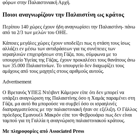
φόρων στην Παλαιστινιακή Αρχή.
Ποιοι αναγνωρίζουν την Παλαιστίνη ως κράτος
Περίπου 140 χώρες έχουν ήδη αναγνωρίσει την Παλαιστίνη- πάνω
από τα 2/3 των μελών του ΟΗΕ.
Κάποιες μεγάλες χώρες έχουν υποδείξει πως η στάση τους ίσως
αλλάζει εν μέσω των αντιδράσεων για τις συνέπειες των
ισραηλινών επιχειρήσεων στη Γάζα, που, σύμφωνα με το
υπουργείο Υγείας της Γάζας, έχουν προκαλέσει τους θανάτους άνω
των 35.000 Παλαιστινίων. Το υπουργείο δεν διαχωρίζει τους
αμάχους από τους μαχητές στους αριθμούς αυτούς.
Advertisement
Ο Βρετανός ΥΠΕΞ Ντέιβιντ Κάμερον είπε ότι δεν μπορεί να
υπάρξει αναγνώριση της Παλαιστίνης όσο η Χαμάς παραμένει στη
Γάζα, μα αυτό θα μπορούσε να συμβεί όσο οι ισραηλινές
διαπραγματεύσεις με την παλαιστινιακή ήταν σε εξέλιξη. Ο Γάλλος
πρόεδρος Εμανουέλ Μακρόν είπε τον Φεβρουάριο πως δεν είναι
ταμπού για τη Γαλλία η αναγνώριση παλαιστινιακού κράτους.
Με πληροφορίες από
Associated Press