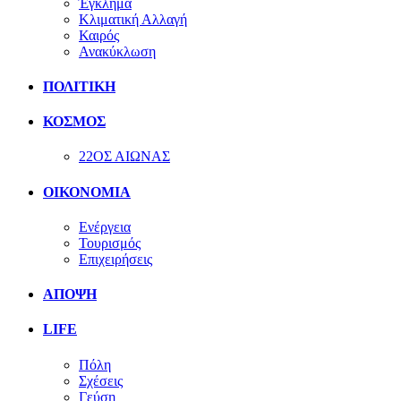
Έγκλημα
Κλιματική Αλλαγή
Καιρός
Ανακύκλωση
ΠΟΛΙΤΙΚΗ
ΚΟΣΜΟΣ
22ΟΣ ΑΙΩΝΑΣ
ΟΙΚΟΝΟΜΙΑ
Ενέργεια
Τουρισμός
Επιχειρήσεις
ΑΠΟΨΗ
LIFE
Πόλη
Σχέσεις
Γεύση