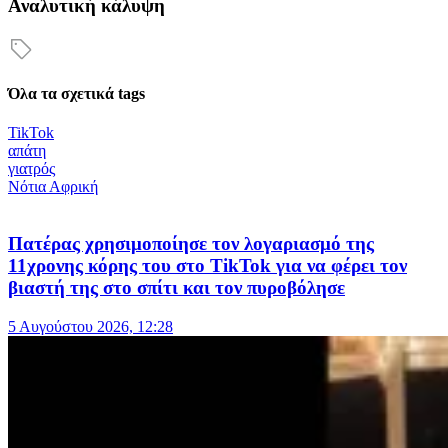
Αναλυτική κάλυψη
Όλα τα σχετικά tags
TikTok
απάτη
γιατρός
Νότια Αφρική
Πατέρας χρησιμοποίησε τον λογαριασμό της
11χρονης κόρης του στο TikTok για να φέρει τον
βιαστή της στο σπίτι και τον πυροβόλησε
5 Αυγούστου 2026, 12:28