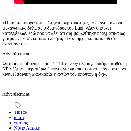
«Η συμπεριφορά του… Στην πραγματικότητα, το έκανε μόνο για
ψυχαγωγία», δήλωσε ο δικηγόρος του Lani. «Δεν υπάρχει
καταγγέλλων εδώ που να λέει ότι συμβουλεύτηκε πραγματικά ως
γιατρός… Έτσι, ως αποτέλεσμα, δεν υπάρχει καμία υπόθεση
εναντίον του».
Advertisement
Ωστόσο, ο influencer του TikTok δεν έχει ξεφύγει ακόμα, καθώς η
NPA ζήτησε περαιτέρω έρευνες για να αποφασίσει «εάν πρέπει να
κινηθεί ποινική διαδικασία εναντίον του υπόπτου ή όχι».
Advertisement
TikTok
απάτη
γιατρός
Νότια Αφρική