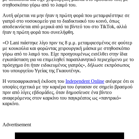
στηθοσκόπιο γύρω από το λαιμό του.
Αυτή φέρεται να μην ήταν η πρώτη φορά που μεταμφιέστηκε σε
γιατρό στο νοσοκομείο για το διαδικτυακό του κοινό, όπως
αποδεικνύεται από μερικά από τα βίντεό του στο TikTok, αλλά
ήταν η πρώτη φορά που συνελήφθη.
«Ο Lani πιάστηκε λίγο πριν τις 8 μ.μ. μεταμφιεσμένος σε φούτερ
με κουκούλα και φορώντας χειρουργική μάσκα με στηθοσκόπιο
γύρω από το λαιμό του. Είχε προηγουμένως εισέλθει στην ίδια
εγκατάσταση για να επιμεληθεί παραπλανητικό περιεχόμενο με το
πρόσχημα ότι ήταν ειδικευμένος γιατρός», δήλωσε εκπρόσωπος
του υπουργείου Υγείας της Γκαουτένγκ.
Η νοτιοαφρικανική έκδοση του
Independent Online
ανέφερε ότι οι
υποψίες σχετικά με την καριέρα του έφτασαν σε σημείο βρασμού
πριν από λίγες εβδομάδες, όταν δημοσίευσε ένα βίντεο
αναφερόμενος στον καρκίνο του παγκρέατος ως «παντρικό»
καρκίνο.
Advertisement