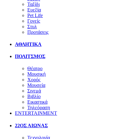
Ταξίδι
Ευεξία
Pet Life
Γονείς
Στυλ
Προτάσεις
ΑΘΛΗΤΙΚΑ
ΠΟΛΙΤΣΜΟΣ
Θέατρο
Μουσική
Χορός
Μουσεία
Σινεμά
Βιβλίο
Εικαστικά
Τηλεόραση
ENTERTAINMENT
22ΟΣ ΑΙΩΝΑΣ
Τεχνολογία