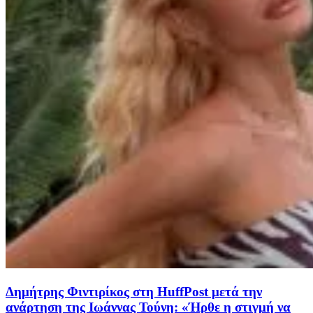
Δημήτρης Φιντιρίκος στη HuffPost μετά την
ανάρτηση της Ιωάννας Τούνη: «Ήρθε η στιγμή να