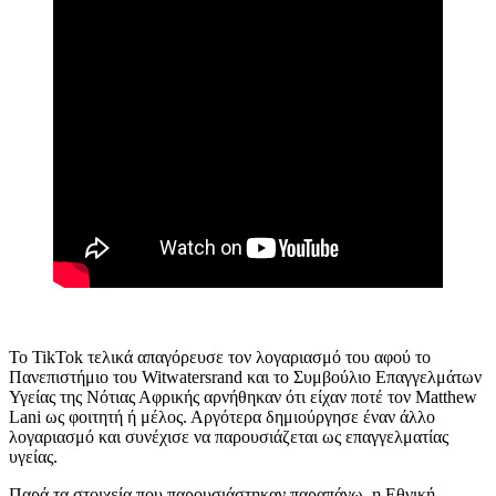
Το TikTok τελικά απαγόρευσε τον λογαριασμό του αφού το
Πανεπιστήμιο του Witwatersrand και το Συμβούλιο Επαγγελμάτων
Υγείας της Νότιας Αφρικής αρνήθηκαν ότι είχαν ποτέ τον Matthew
Lani ως φοιτητή ή μέλος. Αργότερα δημιούργησε έναν άλλο
λογαριασμό και συνέχισε να παρουσιάζεται ως επαγγελματίας
υγείας.
Παρά τα στοιχεία που παρουσιάστηκαν παραπάνω, η Εθνική