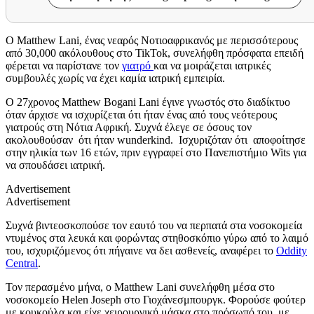
Ο Matthew Lani, ένας νεαρός Νοτιοαφρικανός με περισσότερους
από 30,000 ακόλουθους στο TikTok, συνελήφθη πρόσφατα επειδή
φέρεται να παρίστανε τον
γιατρό
και να μοιράζεται ιατρικές
συμβουλές χωρίς να έχει καμία ιατρική εμπειρία.
Ο 27χρονος Matthew Bogani Lani έγινε γνωστός στο διαδίκτυο
όταν άρχισε να ισχυρίζεται ότι ήταν ένας από τους νεότερους
γιατρούς στη Νότια Αφρική. Συχνά έλεγε σε όσους τον
ακολουθούσαν ότι ήταν wunderkind. Ισχυριζόταν ότι αποφοίτησε
στην ηλικία των 16 ετών, πριν εγγραφεί στο Πανεπιστήμιο Wits για
να σπουδάσει ιατρική.
Advertisement
Advertisement
Συχνά βιντεοσκοπούσε τον εαυτό του να περπατά στα νοσοκομεία
ντυμένος στα λευκά και φορώντας στηθοσκόπιο γύρω από το λαιμό
του, ισχυριζόμενος ότι πήγαινε να δει ασθενείς, αναφέρει το
Oddity
Central
.
Τον περασμένο μήνα, ο Matthew Lani συνελήφθη μέσα στο
νοσοκομείο Helen Joseph στο Γιοχάνεσμπουργκ. Φορούσε φούτερ
με κουκούλα και είχε χειρουργική μάσκα στο πρόσωπό του, με