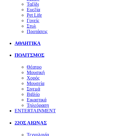
Ταξίδι
Ευεξία
Pet Life
Γονείς
Στυλ
Προτάσεις
ΑΘΛΗΤΙΚΑ
ΠΟΛΙΤΣΜΟΣ
Θέατρο
Μουσική
Χορός
Μουσεία
Σινεμά
Βιβλίο
Εικαστικά
Τηλεόραση
ENTERTAINMENT
22ΟΣ ΑΙΩΝΑΣ
Τεχνολογία