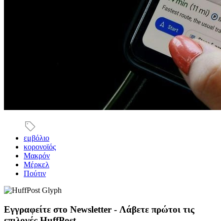
εμβόλιο
κορονοϊός
Μακρόν
Μέρκελ
Πούτιν
Εγγραφείτε στο Newsletter - Λάβετε πρώτοι τις
επιλογές HuffPost