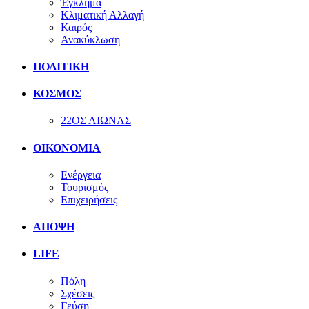
Έγκλημα
Κλιματική Αλλαγή
Καιρός
Ανακύκλωση
ΠΟΛΙΤΙΚΗ
ΚΟΣΜΟΣ
22ΟΣ ΑΙΩΝΑΣ
ΟΙΚΟΝΟΜΙΑ
Ενέργεια
Τουρισμός
Επιχειρήσεις
ΑΠΟΨΗ
LIFE
Πόλη
Σχέσεις
Γεύση