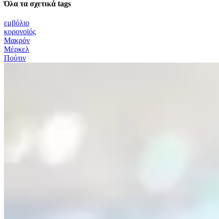
Όλα τα σχετικά tags
εμβόλιο
κορονοϊός
Μακρόν
Μέρκελ
Πούτιν