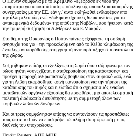
Ο Πούτιν σύμφωνα με το Κρεμλίνο «εξέφρασε εκ νέου την
ετοιμότητα για αποκατάσταση φυσιολογικής αποπολιτικοποιημένης
συνεργασίας με την ΕΕ, εάν γι′ αυτό εκδηλωθεί ενδιαφέρον από
την άλλη πλευρά», ενώ «δόθηκαν σχετικές διευκρινίσεις για τα
αντικειμενικά δεδομένα» της υπόθεσης Ναβάλνι, που ήγειραν κατά
την τριμερή συζήτηση οι Α.Μέρκελ και Ε.Μακρόν.
Στο θέμα της Ουκρανίας ο Πούτιν πάντως εξέφρασε τη σοβαρή
ανησυχία του για «την προκαλούμενη από το Κιέβο κλιμάκωση της
ένοπλης αντιπαράθεσης στη γραμμή αντιπαράταξης» στα ανατολικά
της χώρας.
Συζητήθηκαν επίσης οι εξελίξεις στη Συρία όπου σύμφωνα με τον
ρώσο ηγέτη «συνεχίζεται η σταθεροποίηση της κατάστασης» και
προέχει η παροχή ανθρωπιστικής βοήθειας στον συριακό λαό, ενώ
για τη Λιβύη εκφράσθηκε κοινή ικανοποίηση για την τήρηση της
κατάπαυσης του πυρός και η ελπίδα ότι ο σχηματισμός ενιαίων
μεταβατικών οργάνων εξουσίας θα προωθήσει μια αποτελεσματική
πολιτική διαδικασία διευθέτησης με τη συμμετοχή όλων των
κομβικών λιβυκών δυνάμεων.
Και οι τρεις συμφώνησαν επίσης να συντονίσουν τις προσπάθειες
τους ώστε το Ιράν να επιστρέψει σε πλήρη συμμόρφωση με τις
διεθνείς του υποχρεώσεις.
Πηγές: Reuters, ΑΠΕ-ΜΠΕ