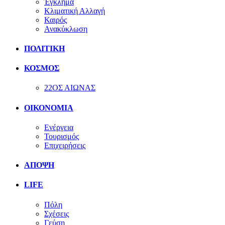
Έγκλημα
Κλιματική Αλλαγή
Καιρός
Ανακύκλωση
ΠΟΛΙΤΙΚΗ
ΚΟΣΜΟΣ
22ΟΣ ΑΙΩΝΑΣ
ΟΙΚΟΝΟΜΙΑ
Ενέργεια
Τουρισμός
Επιχειρήσεις
ΑΠΟΨΗ
LIFE
Πόλη
Σχέσεις
Γεύση