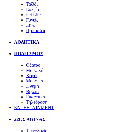
Ταξίδι
Ευεξία
Pet Life
Γονείς
Στυλ
Προτάσεις
ΑΘΛΗΤΙΚΑ
ΠΟΛΙΤΣΜΟΣ
Θέατρο
Μουσική
Χορός
Μουσεία
Σινεμά
Βιβλίο
Εικαστικά
Τηλεόραση
ENTERTAINMENT
22ΟΣ ΑΙΩΝΑΣ
Τεχνολογία