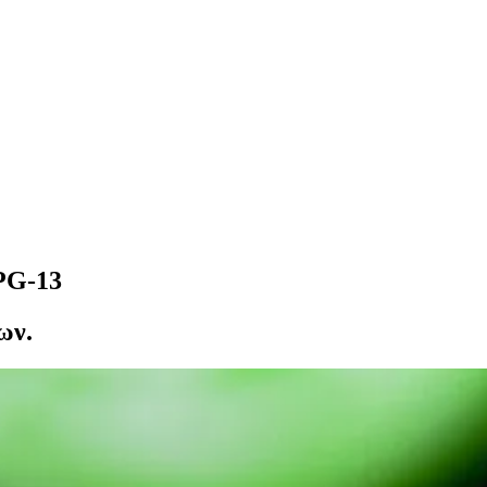
 PG-13
ων.