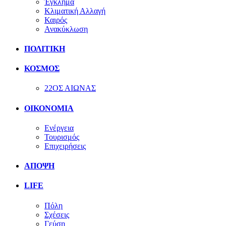
Έγκλημα
Κλιματική Αλλαγή
Καιρός
Ανακύκλωση
ΠΟΛΙΤΙΚΗ
ΚΟΣΜΟΣ
22ΟΣ ΑΙΩΝΑΣ
ΟΙΚΟΝΟΜΙΑ
Ενέργεια
Τουρισμός
Επιχειρήσεις
ΑΠΟΨΗ
LIFE
Πόλη
Σχέσεις
Γεύση