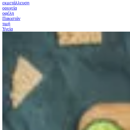
εκμετάλλευση
ορυχεία
οφέλη
Πακιστάν
τιμή
Υγεία