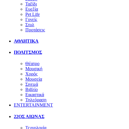
Ταξίδι
Ευεξία
Pet Life
Γονείς
Στυλ
Προτάσεις
ΑΘΛΗΤΙΚΑ
ΠΟΛΙΤΣΜΟΣ
Θέατρο
Μουσική
Χορός
Μουσεία
Σινεμά
Βιβλίο
Εικαστικά
Τηλεόραση
ENTERTAINMENT
22ΟΣ ΑΙΩΝΑΣ
Τεχνολογία