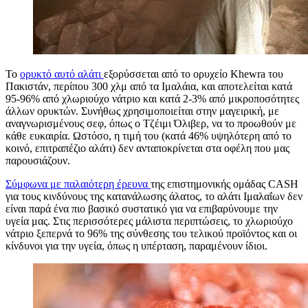
Το
ορυκτό αυτό αλάτι
εξορύσσεται από το ορυχείο Khewra του
Πακιστάν, περίπου 300 χλμ από τα Ιμαλάια, και αποτελείται κατά
95-96% από χλωριούχο νάτριο και κατά 2-3% από μικροποσότητες
άλλων ορυκτών. Συνήθως χρησιμοποιείται στην μαγειρική, με
αναγνωρισμένους σεφ, όπως ο Τζέιμι Όλιβερ, να το προωθούν με
κάθε ευκαιρία. Ωστόσο, η τιμή του (κατά 46% υψηλότερη από το
κοινό, επιτραπέζιο αλάτι) δεν ανταποκρίνεται στα οφέλη που μας
παρουσιάζουν.
Σύμφωνα με παλαιότερη έρευνα
της επιστημονικής ομάδας CASH
για τους κινδύνους της κατανάλωσης άλατος, το αλάτι Ιμαλαΐων δεν
είναι παρά ένα πιο βασικό συστατικό για να επιβαρύνουμε την
υγεία μας. Στις περισσότερες μάλιστα περιπτώσεις, το χλωριούχο
νάτριο ξεπερνά το 96% της σύνθεσης του τελικού προϊόντος και οι
κίνδυνοι για την υγεία, όπως η υπέρταση, παραμένουν ίδιοι.