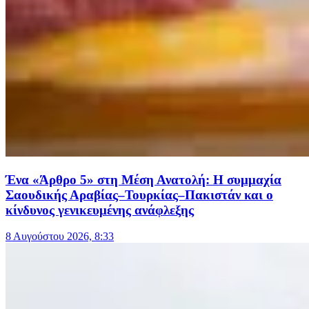
Ένα «Άρθρο 5» στη Μέση Ανατολή: Η συμμαχία
Σαουδικής Αραβίας–Τουρκίας–Πακιστάν και ο
κίνδυνος γενικευμένης ανάφλεξης
8 Αυγούστου 2026, 8:33