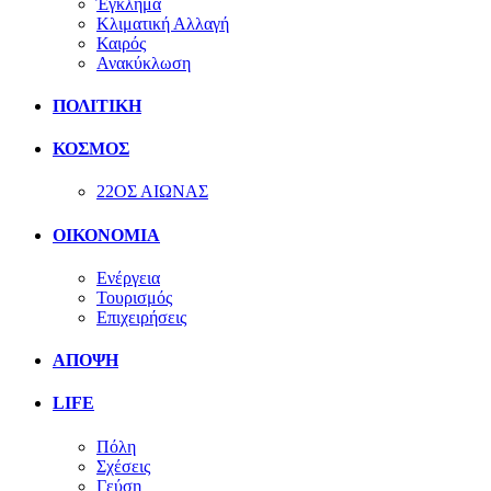
Έγκλημα
Κλιματική Αλλαγή
Καιρός
Ανακύκλωση
ΠΟΛΙΤΙΚΗ
ΚΟΣΜΟΣ
22ΟΣ ΑΙΩΝΑΣ
ΟΙΚΟΝΟΜΙΑ
Ενέργεια
Τουρισμός
Επιχειρήσεις
ΑΠΟΨΗ
LIFE
Πόλη
Σχέσεις
Γεύση