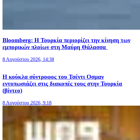
Bloomberg: Η Τουρκία περιορίζει την κίνηση των
εμπορικών πλοίων στη Μαύρη Θάλασσα
8 Αυγούστου 2026, 14:38
Η κούκλα σύντροφος του Τσέντι Οσμαν
εντυπωσιάζει στις διακοπές τους στην Τουρκία
(βίντεο)
8 Αυγούστου 2026, 9:18