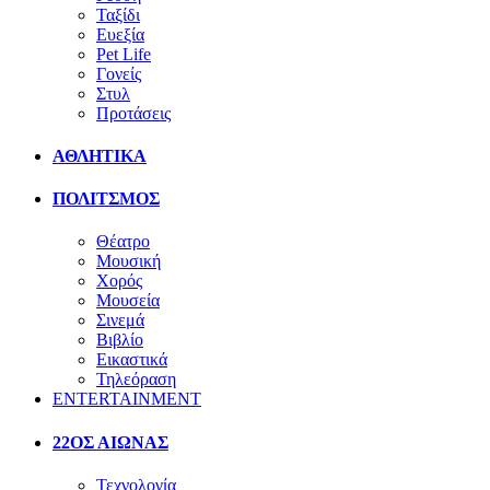
Ταξίδι
Ευεξία
Pet Life
Γονείς
Στυλ
Προτάσεις
ΑΘΛΗΤΙΚΑ
ΠΟΛΙΤΣΜΟΣ
Θέατρο
Μουσική
Χορός
Μουσεία
Σινεμά
Βιβλίο
Εικαστικά
Τηλεόραση
ENTERTAINMENT
22ΟΣ ΑΙΩΝΑΣ
Τεχνολογία