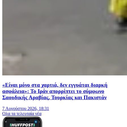
«Είναι μόνο στα χαρτιά, δεν εγγυάται διαρκή
ασφάλεια»: Το Ιράν απορρίπτει το σύμφωνο
Σαουδικής Αραβίας, Τουρκίας και Πακιστάν
7 Αυγούστου 2026, 18:31
Oλα τα τελευταία νέα