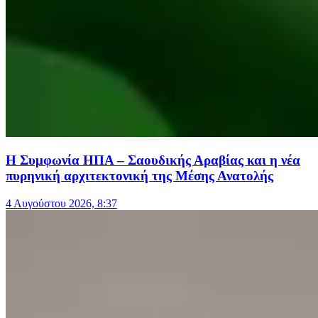
Η Συμφωνία ΗΠΑ – Σαουδικής Αραβίας και η νέα
πυρηνική αρχιτεκτονική της Μέσης Ανατολής
4 Αυγούστου 2026, 8:37