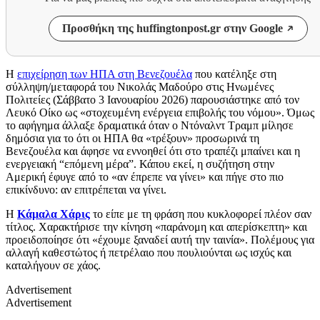
Προσθήκη της huffingtonpost.gr στην Google
Η
επιχείρηση των ΗΠΑ στη Βενεζουέλα
που κατέληξε στη
σύλληψη/μεταφορά του Νικολάς Μαδούρο στις Ηνωμένες
Πολιτείες (Σάββατο 3 Ιανουαρίου 2026) παρουσιάστηκε από τον
Λευκό Οίκο ως «στοχευμένη ενέργεια επιβολής του νόμου». Όμως
το αφήγημα άλλαξε δραματικά όταν ο Ντόναλντ Τραμπ μίλησε
δημόσια για το ότι οι ΗΠΑ θα «τρέξουν» προσωρινά τη
Βενεζουέλα και άφησε να εννοηθεί ότι στο τραπέζι μπαίνει και η
ενεργειακή “επόμενη μέρα”. Κάπου εκεί, η συζήτηση στην
Αμερική έφυγε από το «αν έπρεπε να γίνει» και πήγε στο πιο
επικίνδυνο: αν επιτρέπεται να γίνει.
Η
Κάμαλα Χάρις
το είπε με τη φράση που κυκλοφορεί πλέον σαν
τίτλος. Χαρακτήρισε την κίνηση «παράνομη και απερίσκεπτη» και
προειδοποίησε ότι «έχουμε ξαναδεί αυτή την ταινία». Πολέμους για
αλλαγή καθεστώτος ή πετρέλαιο που πουλιούνται ως ισχύς και
καταλήγουν σε χάος.
Advertisement
Advertisement