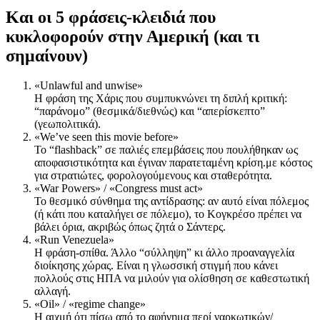
Και οι 5 φράσεις-κλειδιά που
κυκλοφορούν στην Αμερική (και τι
σημαίνουν)
«Unlawful and unwise»
Η φράση της Χάρις που συμπυκνώνει τη διπλή κριτική:
“παράνομο” (θεσμικά/διεθνώς) και “απερίσκεπτο”
(γεωπολιτικά).
«We’ve seen this movie before»
Το “flashback” σε παλιές επεμβάσεις που πουλήθηκαν ως
αποφασιστικότητα και έγιναν παρατεταμένη κρίση.με κόστος
για στρατιώτες, φορολογούμενους και σταθερότητα.
«War Powers» / «Congress must act»
Το θεσμικό σύνθημα της αντίδρασης: αν αυτό είναι πόλεμος
(ή κάτι που καταλήγει σε πόλεμο), το Κογκρέσο πρέπει να
βάλει όρια, ακριβώς όπως ζητά ο Σάντερς.
«Run Venezuela»
Η φράση-σπίθα. Άλλο “σύλληψη” κι άλλο προαναγγελία
διοίκησης χώρας. Είναι η γλωσσική στιγμή που κάνει
πολλούς στις ΗΠΑ να μιλούν για ολίσθηση σε καθεστωτική
αλλαγή.
«Oil» / «regime change»
Η αιχμή ότι πίσω από το αφήγημα περί ναρκωτικών/