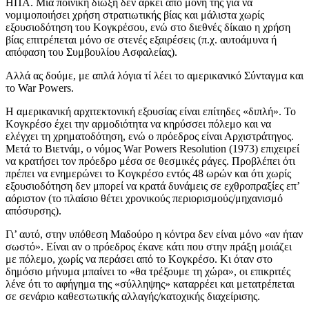
ΗΠΑ. Μια ποινική δίωξη δεν αρκεί από μόνη της για να
νομιμοποιήσει χρήση στρατιωτικής βίας και μάλιστα χωρίς
εξουσιοδότηση του Κογκρέσου, ενώ στο διεθνές δίκαιο η χρήση
βίας επιτρέπεται μόνο σε στενές εξαιρέσεις (π.χ. αυτοάμυνα ή
απόφαση του Συμβουλίου Ασφαλείας).
Αλλά ας δούμε, με απλά λόγια τί λέει το αμερικανικό Σύνταγμα και
το War Powers.
Η αμερικανική αρχιτεκτονική εξουσίας είναι επίτηδες «διπλή». Το
Κογκρέσο έχει την αρμοδιότητα να κηρύσσει πόλεμο και να
ελέγχει τη χρηματοδότηση, ενώ ο πρόεδρος είναι Αρχιστράτηγος.
Μετά το Βιετνάμ, ο νόμος War Powers Resolution (1973) επιχειρεί
να κρατήσει τον πρόεδρο μέσα σε θεσμικές ράγες. Προβλέπει ότι
πρέπει να ενημερώνει το Κογκρέσο εντός 48 ωρών και ότι χωρίς
εξουσιοδότηση δεν μπορεί να κρατά δυνάμεις σε εχθροπραξίες επ’
αόριστον (το πλαίσιο θέτει χρονικούς περιορισμούς/μηχανισμό
απόσυρσης).
Γι’ αυτό, στην υπόθεση Μαδούρο η κόντρα δεν είναι μόνο «αν ήταν
σωστό». Είναι αν ο πρόεδρος έκανε κάτι που στην πράξη μοιάζει
με πόλεμο, χωρίς να περάσει από το Κογκρέσο. Κι όταν στο
δημόσιο μήνυμα μπαίνει το «θα τρέξουμε τη χώρα», οι επικριτές
λένε ότι το αφήγημα της «σύλληψης» καταρρέει και μετατρέπεται
σε σενάριο καθεστωτικής αλλαγής/κατοχικής διαχείρισης.