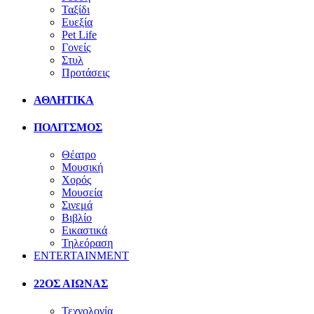
Ταξίδι
Ευεξία
Pet Life
Γονείς
Στυλ
Προτάσεις
ΑΘΛΗΤΙΚΑ
ΠΟΛΙΤΣΜΟΣ
Θέατρο
Μουσική
Χορός
Μουσεία
Σινεμά
Βιβλίο
Εικαστικά
Τηλεόραση
ENTERTAINMENT
22ΟΣ ΑΙΩΝΑΣ
Τεχνολογία