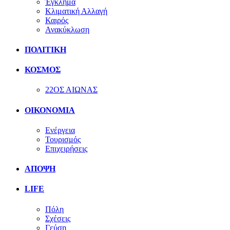
Έγκλημα
Κλιματική Αλλαγή
Καιρός
Ανακύκλωση
ΠΟΛΙΤΙΚΗ
ΚΟΣΜΟΣ
22ΟΣ ΑΙΩΝΑΣ
ΟΙΚΟΝΟΜΙΑ
Ενέργεια
Τουρισμός
Επιχειρήσεις
ΑΠΟΨΗ
LIFE
Πόλη
Σχέσεις
Γεύση