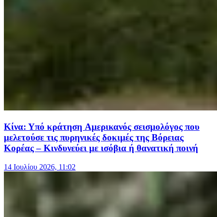
Κίνα: Υπό κράτηση Αμερικανός σεισμολόγος που
μελετούσε τις πυρηνικές δοκιμές της Βόρειας
Κορέας – Κινδυνεύει με ισόβια ή θανατική ποινή
14 Ιουλίου 2026, 11:02