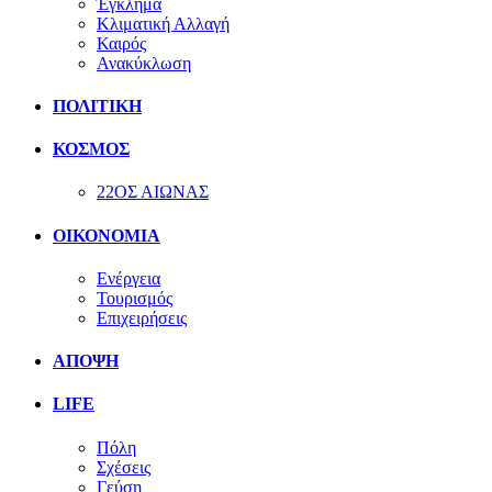
Έγκλημα
Κλιματική Αλλαγή
Καιρός
Ανακύκλωση
ΠΟΛΙΤΙΚΗ
ΚΟΣΜΟΣ
22ΟΣ ΑΙΩΝΑΣ
ΟΙΚΟΝΟΜΙΑ
Ενέργεια
Τουρισμός
Επιχειρήσεις
ΑΠΟΨΗ
LIFE
Πόλη
Σχέσεις
Γεύση