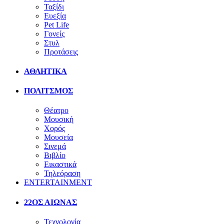
Ταξίδι
Ευεξία
Pet Life
Γονείς
Στυλ
Προτάσεις
ΑΘΛΗΤΙΚΑ
ΠΟΛΙΤΣΜΟΣ
Θέατρο
Μουσική
Χορός
Μουσεία
Σινεμά
Βιβλίο
Εικαστικά
Τηλεόραση
ENTERTAINMENT
22ΟΣ ΑΙΩΝΑΣ
Τεχνολογία