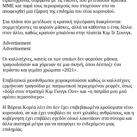
Πρωτοχρονιά, σύμφωνα με τις εικόνες που μετέδωσαν κρατικά
ΜΜΕ και παρά τους περιορισμούς που στοχεύουν στο να
αποφευχθεί μια έξαρση της επιδημία του νέου κορονοϊού.
Στα πλάνα που μετέδωσε η κρατική τηλεόραση διακρίνονται
συμμετέχοντες να φορούν μάσκες, αλλά να κάθονται ο ένας δίπλα
στον άλλο, καθώς κρατούν μπαλόνια στην πλατεία Κιμ Ιλ Σουνγκ.
Advertisement
Advertisement
Οι καλλιτέχνες, κανείς εκ των οποίων δεν φορούσε μάσκα,
τραγουδούσαν και χόρευαν σε μια σκηνή, όπου δέσποζε ένα
τεράστιο και γεμάτο χρώματα «2021».
Επιβλητικοί χιονάνθρωποι χειροκροτούσαν καθώς οι καλλιτέχνες
ερμήνευαν τραγούδια με πατριωτικού περιεχομένου ρεφρέν, όπως
«δόξα στον στρατηγό Κιμ Γιονγκ Ουν» και «η πατρίδα μου μού
αρέσει περισσότερο».
Η Βόρεια Κορέα λέει ότι δεν έχει επιβεβαιωμένα κρούσματα νέου
κορονοϊού, αν και έχει υποβάλει σε τεστ χιλιάδες ανθρώπους, και η
κυβέρνηση έχει επιβάλει σχεδόν ολικό λοκντάουν στα σύνορα και
άλλα αυστηρά μέτρα για να αποφύγει το ενδεχόμενο μιας
επιδημίας.