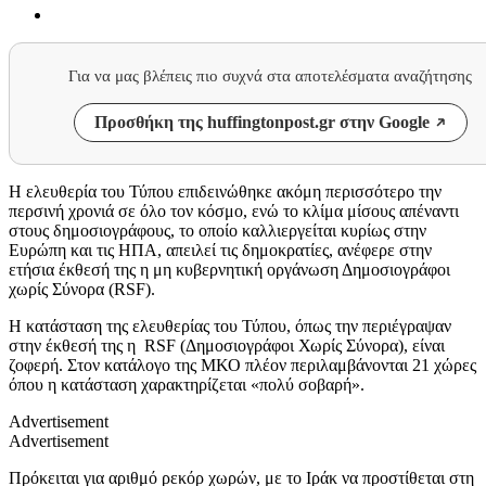
Για να μας βλέπεις πιο συχνά στα αποτελέσματα αναζήτησης
Προσθήκη της huffingtonpost.gr στην Google
Η ελευθερία του Τύπου επιδεινώθηκε ακόμη περισσότερο την
περσινή χρονιά σε όλο τον κόσμο, ενώ το κλίμα μίσους απέναντι
στους δημοσιογράφους, το οποίο καλλιεργείται κυρίως στην
Ευρώπη και τις ΗΠΑ, απειλεί τις δημοκρατίες, ανέφερε στην
ετήσια έκθεσή της η μη κυβερνητική οργάνωση Δημοσιογράφοι
χωρίς Σύνορα (RSF).
Η κατάσταση της ελευθερίας του Τύπου, όπως την περιέγραψαν
στην έκθεσή της η RSF (Δημοσιογράφοι Χωρίς Σύνορα), είναι
ζοφερή. Στον κατάλογο της ΜΚΟ πλέον περιλαμβάνονται 21 χώρες
όπου η κατάσταση χαρακτηρίζεται «πολύ σοβαρή».
Advertisement
Advertisement
Πρόκειται για αριθμό ρεκόρ χωρών, με το Ιράκ να προστίθεται στη