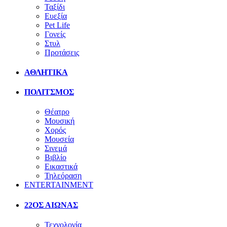
Ταξίδι
Ευεξία
Pet Life
Γονείς
Στυλ
Προτάσεις
ΑΘΛΗΤΙΚΑ
ΠΟΛΙΤΣΜΟΣ
Θέατρο
Μουσική
Χορός
Μουσεία
Σινεμά
Βιβλίο
Εικαστικά
Τηλεόραση
ENTERTAINMENT
22ΟΣ ΑΙΩΝΑΣ
Τεχνολογία