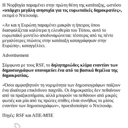
Η Νορβηγία παραμένει στην πρώτη θέση της κατάταξης, ωστόσο
«υπάρχει μεγάλη ανησυχία για τις ευρωπαϊκές δημοκρατίες»,
εκτιμά ο Ντελουάρ.
«Αν και η Ευρώπη παραμένει μακράν η ήπειρος όπου
διασφαλίζεται καλύτερα η ελευθερία του Τύπου, αυτό το
ευρωπαϊκό μοντέλο αποδυναμώνεται: τέσσερις από τις πέντε
μεγαλύτερες πτώσεις στην κατάταξη καταγράφηκαν στην
Ευρώπη», καταγγέλλει.
Advertisement
Σύμφωνα με τους RSF, το
δηλητηριώδες κλίμα εναντίον των
δημοσιογράφων υπονομεύει ένα από τα βασικά θεμέλια της
δημοκρατίας.
«Όσοι αμφισβητούν τη νομιμότητα των δημοσιογράφων παίζουν
ένα ιδιαίτερα επικίνδυνο παιχνίδι. Οι δημοκρατίες δεν πεθαίνουν
από τα πραξικοπήματα, αλλά μπορούν να πεθάνουν από μικρές
φωτιές και μία από τις πρώτες σπίθες είναι συνήθως το μίσος
εναντίον των δημοσιογράφων», προειδοποίησε ο Ντελουάρ.
Πηγές: RSF και ΑΠΕ-ΜΠΕ