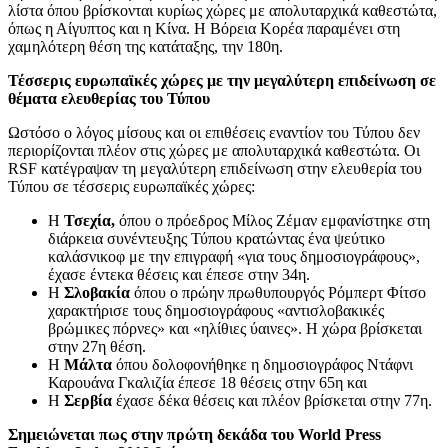
λίστα όπου βρίσκονται κυρίως χώρες με απολυταρχικά καθεστώτα,
όπως η Αίγυπτος και η Κίνα. Η Βόρεια Κορέα παραμένει στη
χαμηλότερη θέση της κατάταξης, την 180η.
Τέσσερις ευρωπαϊκές χώρες με την μεγαλύτερη επιδείνωση σε
θέματα ελευθερίας του Τύπου
Ωστόσο ο λόγος μίσους και οι επιθέσεις εναντίον του Τύπου δεν
περιορίζονται πλέον στις χώρες με απολυταρχικά καθεστώτα. Οι
RSF κατέγραψαν τη μεγαλύτερη επιδείνωση στην ελευθερία του
Τύπου σε τέσσερις ευρωπαϊκές χώρες:
Η
Τσεχία,
όπου ο πρόεδρος Μίλος Ζέμαν εμφανίστηκε στη
διάρκεια συνέντευξης Τύπου κρατώντας ένα ψεύτικο
καλάσνικοφ με την επιγραφή «για τους δημοσιογράφους»,
έχασε έντεκα θέσεις και έπεσε στην 34η.
Η
Σλοβακία
όπου ο πρώην πρωθυπουργός Ρόμπερτ Φίτσο
χαρακτήρισε τους δημοσιογράφους «αντισλοβακικές
βρώμικες πόρνες» και «ηλίθιες ύαινες». H χώρα βρίσκεται
στην 27η θέση.
Η
Μάλτα
όπου δολοφονήθηκε η δημοσιογράφος Ντάφνι
Καρουάνα Γκαλιζία έπεσε 18 θέσεις στην 65η και
Η
Σερβία
έχασε δέκα θέσεις και πλέον βρίσκεται στην 77η.
Σημειώνεται πως στην πρώτη δεκάδα του World Press