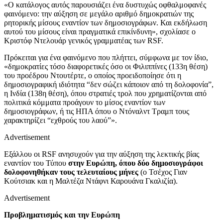
«Ο κατάλογος αυτός παρουσιάζει ένα δυστυχώς οφθαλμοφανές
φαινόμενο: την αύξηση σε μεγάλο αριθμό δημοκρατιών της
ρητορικής μίσους εναντίον των δημοσιογράφων. Και εκδήλωση
αυτού του μίσους είναι πραγματικά επικίνδυνη», σχολίασε ο
Κριστόφ Ντελουάρ γενικός γραμματέας των RSF.
Πρόκειται για ένα φαινόμενο που πλήττει, σύμφωνα με τον ίδιο,
«δημοκρατίες τόσο διαφορετικές όσο οι Φιλιππίνες (133η θέση)
του προέδρου Ντουτέρτε, ο οποίος προειδοποίησε ότι η
δημοσιογραφική ιδιότητα “δεν σώζει κάποιον από τη δολοφονία”,
η Ινδία (138η θέση), όπου στρατιές τρολ που χρηματίζονται από
πολιτικά κόμματα προάγουν το μίσος εναντίον των
δημοσιογράφων, ή τις ΗΠΑ όπου ο Ντόναλντ Τραμπ τους
χαρακτηρίζει “εχθρούς του λαού”».
Advertisement
Εξάλλου οι RSF ανησυχούν για την αύξηση της λεκτικής βίας
εναντίον του Τύπου
στην Ευρώπη, όπου δύο δημοσιογράφοι
δολοφονηθήκαν τους τελευταίους μήνες
(ο Τσέχος Γιαν
Κούτσιακ και η Μαλτέζα Ντάφνι Καρουάνα Γκαλιζία).
Advertisement
Προβληματισμός και την Ευρώπη