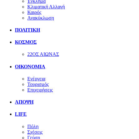
Έγκλημα
Κλιματική Αλλαγή
Καιρός
Ανακύκλωση
ΠΟΛΙΤΙΚΗ
ΚΟΣΜΟΣ
22ΟΣ ΑΙΩΝΑΣ
ΟΙΚΟΝΟΜΙΑ
Ενέργεια
Τουρισμός
Επιχειρήσεις
ΑΠΟΨΗ
LIFE
Πόλη
Σχέσεις
Γεύση