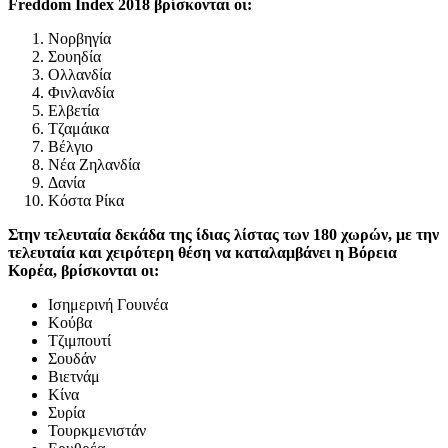
Freddom Index 2018 βρίσκονται οι:
Νορβηγία
Σουηδία
Ολλανδία
Φινλανδία
Ελβετία
Τζαμάικα
Βέλγιο
Νέα Ζηλανδία
Δανία
Κόστα Ρίκα
Στην τελευταία δεκάδα της ίδιας λίστας των 180 χωρών, με την
τελευταία και χειρότερη θέση να καταλαμβάνει η Βόρεια
Κορέα, βρίσκονται οι:
Ισημερινή Γουινέα
Κούβα
Τζιμπουτί
Σουδάν
Βιετνάμ
Κίνα
Συρία
Τουρκμενιστάν