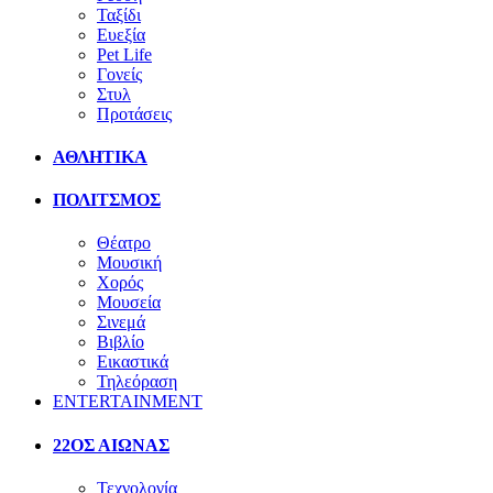
Ταξίδι
Ευεξία
Pet Life
Γονείς
Στυλ
Προτάσεις
ΑΘΛΗΤΙΚΑ
ΠΟΛΙΤΣΜΟΣ
Θέατρο
Μουσική
Χορός
Μουσεία
Σινεμά
Βιβλίο
Εικαστικά
Τηλεόραση
ENTERTAINMENT
22ΟΣ ΑΙΩΝΑΣ
Τεχνολογία