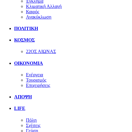
Έγκλημα
Κλιματική Αλλαγή
Καιρός
Ανακύκλωση
ΠΟΛΙΤΙΚΗ
ΚΟΣΜΟΣ
22ΟΣ ΑΙΩΝΑΣ
ΟΙΚΟΝΟΜΙΑ
Ενέργεια
Τουρισμός
Επιχειρήσεις
ΑΠΟΨΗ
LIFE
Πόλη
Σχέσεις
Γεύση