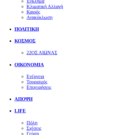
Έγκλημα
Κλιματική Αλλαγή
Καιρός
Ανακύκλωση
ΠΟΛΙΤΙΚΗ
ΚΟΣΜΟΣ
22ΟΣ ΑΙΩΝΑΣ
ΟΙΚΟΝΟΜΙΑ
Ενέργεια
Τουρισμός
Επιχειρήσεις
ΑΠΟΨΗ
LIFE
Πόλη
Σχέσεις
Γεύση