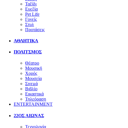
Ταξίδι
Ευεξία
Pet Life
Γονείς
Στυλ
Προτάσεις
ΑΘΛΗΤΙΚΑ
ΠΟΛΙΤΣΜΟΣ
Θέατρο
Μουσική
Χορός
Μουσεία
Σινεμά
Βιβλίο
Εικαστικά
Τηλεόραση
ENTERTAINMENT
22ΟΣ ΑΙΩΝΑΣ
Τεχνολογία