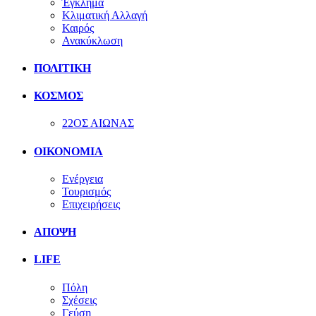
Έγκλημα
Κλιματική Αλλαγή
Καιρός
Ανακύκλωση
ΠΟΛΙΤΙΚΗ
ΚΟΣΜΟΣ
22ΟΣ ΑΙΩΝΑΣ
ΟΙΚΟΝΟΜΙΑ
Ενέργεια
Τουρισμός
Επιχειρήσεις
ΑΠΟΨΗ
LIFE
Πόλη
Σχέσεις
Γεύση