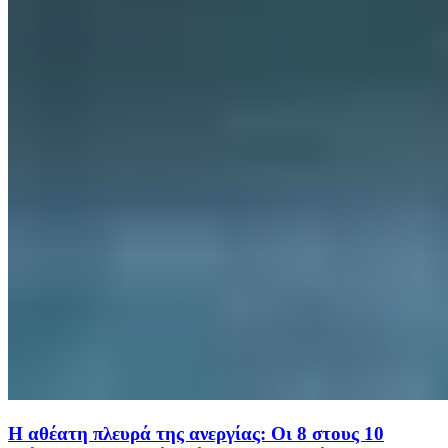
Η αθέατη πλευρά της ανεργίας: Οι 8 στους 10