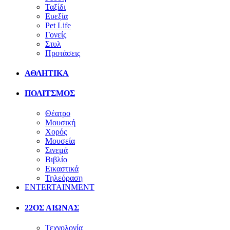
Ταξίδι
Ευεξία
Pet Life
Γονείς
Στυλ
Προτάσεις
ΑΘΛΗΤΙΚΑ
ΠΟΛΙΤΣΜΟΣ
Θέατρο
Μουσική
Χορός
Μουσεία
Σινεμά
Βιβλίο
Εικαστικά
Τηλεόραση
ENTERTAINMENT
22ΟΣ ΑΙΩΝΑΣ
Τεχνολογία