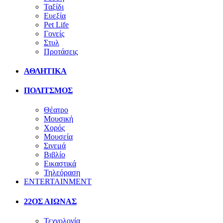
Ταξίδι
Ευεξία
Pet Life
Γονείς
Στυλ
Προτάσεις
ΑΘΛΗΤΙΚΑ
ΠΟΛΙΤΣΜΟΣ
Θέατρο
Μουσική
Χορός
Μουσεία
Σινεμά
Βιβλίο
Εικαστικά
Τηλεόραση
ENTERTAINMENT
22ΟΣ ΑΙΩΝΑΣ
Τεχνολογία