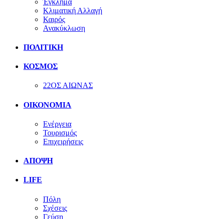
Έγκλημα
Κλιματική Αλλαγή
Καιρός
Ανακύκλωση
ΠΟΛΙΤΙΚΗ
ΚΟΣΜΟΣ
22ΟΣ ΑΙΩΝΑΣ
ΟΙΚΟΝΟΜΙΑ
Ενέργεια
Τουρισμός
Επιχειρήσεις
ΑΠΟΨΗ
LIFE
Πόλη
Σχέσεις
Γεύση