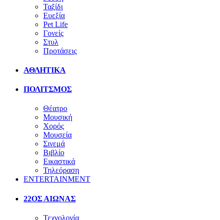
Ταξίδι
Ευεξία
Pet Life
Γονείς
Στυλ
Προτάσεις
ΑΘΛΗΤΙΚΑ
ΠΟΛΙΤΣΜΟΣ
Θέατρο
Μουσική
Χορός
Μουσεία
Σινεμά
Βιβλίο
Εικαστικά
Τηλεόραση
ENTERTAINMENT
22ΟΣ ΑΙΩΝΑΣ
Τεχνολογία