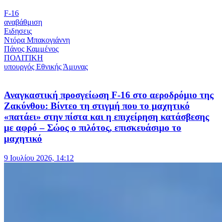
F-16
αναβάθμιση
Ειδησεις
Ντόρα Μπακογιάννη
Πάνος Καμμένος
ΠΟΛΙΤΙΚΗ
υπουργός Εθνικής Άμυνας
Αναγκαστική προσγείωση F-16 στο αεροδρόμιο της
Ζακύνθου: Βίντεο τη στιγμή που το μαχητικό
«πατάει» στην πίστα και η επιχείρηση κατάσβεσης
με αφρό – Σώος ο πιλότος, επισκευάσιμο το
μαχητικό
9 Ιουλίου 2026, 14:12