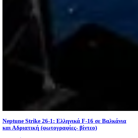
Neptune Strike 26-1: Ελληνικά F-16 σε Βαλκάνια
και Αδριατική (φωτογραφίες- βίντεο)