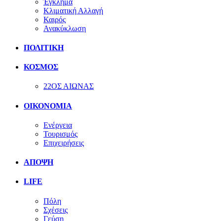
Έγκλημα
Κλιματική Αλλαγή
Καιρός
Ανακύκλωση
ΠΟΛΙΤΙΚΗ
ΚΟΣΜΟΣ
22ΟΣ ΑΙΩΝΑΣ
ΟΙΚΟΝΟΜΙΑ
Ενέργεια
Τουρισμός
Επιχειρήσεις
ΑΠΟΨΗ
LIFE
Πόλη
Σχέσεις
Γεύση