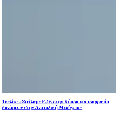
Τσελίκ: «Στείλαμε F-16 στην Κύπρο για ισορροπία
δυνάμεων στην Ανατολική Μεσόγειο»