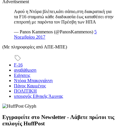
Advertisement
Αφού η Ντόρα βλέπει,κάτι σάπιο,στη διακρατική για
τα F16 σταματώ κάθε διαδικασία έως καταθέσει στην
επιτροπή με παρόντα τον Πρέσβη των ΗΠΑ
— Panos Kammenos (@PanosKammenos)
5
Νοεμβρίου 2017
(Mε πληροφορίες από ΑΠΕ-ΜΠΕ)
F-16
αναβάθμιση
Ειδησεις
Ντόρα Μπακογιάννη
Πάνος Καμμένος
ΠΟΛΙΤΙΚΗ
υπουργός Εθνικής Άμυνας
Εγγραφείτε στο Newsletter - Λάβετε πρώτοι τις
επιλογές HuffPost