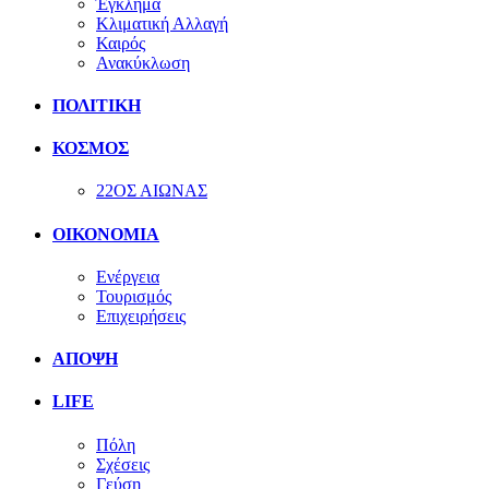
Έγκλημα
Κλιματική Αλλαγή
Καιρός
Ανακύκλωση
ΠΟΛΙΤΙΚΗ
ΚΟΣΜΟΣ
22ΟΣ ΑΙΩΝΑΣ
ΟΙΚΟΝΟΜΙΑ
Ενέργεια
Τουρισμός
Επιχειρήσεις
ΑΠΟΨΗ
LIFE
Πόλη
Σχέσεις
Γεύση