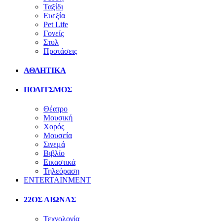
Ταξίδι
Ευεξία
Pet Life
Γονείς
Στυλ
Προτάσεις
ΑΘΛΗΤΙΚΑ
ΠΟΛΙΤΣΜΟΣ
Θέατρο
Μουσική
Χορός
Μουσεία
Σινεμά
Βιβλίο
Εικαστικά
Τηλεόραση
ENTERTAINMENT
22ΟΣ ΑΙΩΝΑΣ
Τεχνολογία