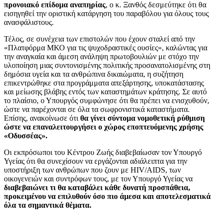
προνοιακό επίδομα αναπηρίας
, ο κ. Ξανθός δεσμεύτηκε ότι θα
εισηγηθεί την οριστική κατάργηση του παραβόλου για όλους τους
ανασφάλιστους.
Τέλος, σε συνέχεια των επιστολών που έχουν σταλεί από την
«Πλατφόρμα ΜΚΟ για τις ψυχοδραστικές ουσίες», καλώντας για
την αναγκαία και άμεση ανάληψη πρωτοβουλιών με στόχο την
υλοποίηση μιας συντονισμένης πολιτικής προσανατολισμένης στη
δημόσια υγεία και τα ανθρώπινα δικαιώματα, η συζήτηση
επικεντρώθηκε στα προγράμματα απεξάρτησης, υποκατάστασης
και μείωσης βλάβης εντός των καταστημάτων κράτησης. Σε αυτό
το πλαίσιο, ο Υπουργός συμφώνησε ότι θα πρέπει να ενισχυθούν,
ώστε να παρέχονται σε όλα τα σωφρονιστικά καταστήματα.
Επίσης, ανακοίνωσε ότι
θα γίνει σύντομα νομοθετική ρύθμιση
ώστε να επαναλειτουργήσει ο χώρος εποπτευόμενης χρήσης
«Οδυσσέας».
Οι εκπρόσωποι του Κέντρου Ζωής διαβεβαίωσαν τον Υπουργό
Υγείας ότι θα συνεχίσουν να εργάζονται αδιάλειπτα για την
υποστήριξη των ανθρώπων που ζουν με HIV/AIDS, των
οικογενειών και συντρόφων τους, με τον Υπουργό Υγείας να
διαβεβαιώνει τι θα καταβάλει κάθε δυνατή προσπάθεια,
προκειμένου να επιλυθούν όσο πιο άμεσα και αποτελεσματικά
όλα τα σημαντικά θέματα.