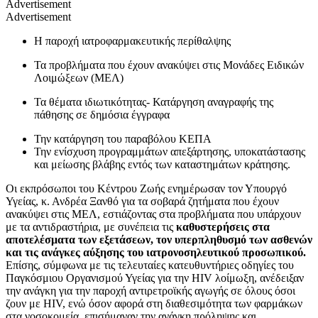
Advertisement
Advertisement
Η παροχή ιατροφαρμακευτικής περίθαλψης
Τα προβλήματα που έχουν ανακύψει στις Μονάδες Ειδικών
Λοιμώξεων (ΜΕΛ)
Τα θέματα ιδιωτικότητας- Κατάργηση αναγραφής της
πάθησης σε δημόσια έγγραφα
Την κατάργηση του παραβόλου ΚΕΠΑ
Την ενίσχυση προγραμμάτων απεξάρτησης, υποκατάστασης
και μείωσης βλάβης εντός των καταστημάτων κράτησης.
Οι εκπρόσωποι του Κέντρου Ζωής ενημέρωσαν τον Υπουργό
Υγείας, κ. Ανδρέα Ξανθό για τα σοβαρά ζητήματα που έχουν
ανακύψει στις ΜΕΛ, εστιάζοντας στα προβλήματα που υπάρχουν
με τα αντιδραστήρια, με συνέπεια τις
καθυστερήσεις στα
αποτελέσματα των εξετάσεων, τον υπερπληθυσμό των ασθενών
και τις ανάγκες αύξησης του ιατρονοσηλευτικού προσωπικού.
Επίσης, σύμφωνα με τις τελευταίες κατευθυντήριες οδηγίες του
Παγκόσμιου Οργανισμού Υγείας για την HIV λοίμωξη, ανέδειξαν
την ανάγκη για την παροχή αντιρετροϊκής αγωγής σε όλους όσοι
ζουν με HIV, ενώ όσον αφορά στη διαθεσιμότητα των φαρμάκων
στα νοσοκομεία, επισήμαναν την ανάγκη πρόληψης και