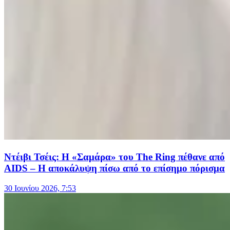
Ντέιβι Τσέις: Η «Σαμάρα» του The Ring πέθανε από
AIDS – Η αποκάλυψη πίσω από το επίσημο πόρισμα
30 Ιουνίου 2026, 7:53