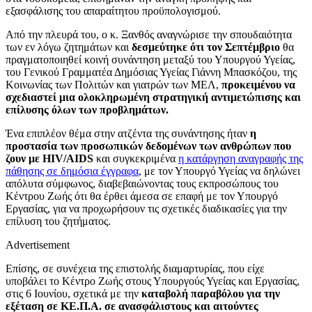
εξασφάλισης του απαραίτητου προϋπολογισμού.
Από την πλευρά του, ο κ. Ξανθός αναγνώρισε την σπουδαιότητα
των εν λόγω ζητημάτων και
δεσμεύτηκε ότι τον Σεπτέμβριο
θα
πραγματοποιηθεί κοινή συνάντηση μεταξύ του Υπουργού Υγείας,
του Γενικού Γραμματέα Δημόσιας Υγείας Γιάννη Μπασκόζου, της
Κοινωνίας των Πολιτών και γιατρών των ΜΕΛ,
προκειμένου να
σχεδιαστεί μια ολοκληρωμένη στρατηγική αντιμετώπισης και
επίλυσης όλων των προβλημάτων.
Ένα επιπλέον θέμα στην ατζέντα της συνάντησης ήταν
η
προστασία των προσωπικών δεδομένων των ανθρώπων που
ζουν με HIV/AIDS
και συγκεκριμένα
η κατάργηση αναγραφής της
πάθησης σε δημόσια έγγραφα
, με τον Υπουργό Υγείας να δηλώνει
απόλυτα σύμφωνος, διαβεβαιώνοντας τους εκπροσώπους του
Κέντρου Ζωής ότι θα έρθει άμεσα σε επαφή με τον Υπουργό
Εργασίας, για να προχωρήσουν τις σχετικές διαδικασίες για την
επίλυση του ζητήματος.
Advertisement
Επίσης, σε συνέχεια της επιστολής διαμαρτυρίας, που είχε
υποβάλει το Κέντρο Ζωής στους Υπουργούς Υγείας και Εργασίας,
στις 6 Ιουνίου, σχετικά με την
καταβολή παραβόλου για την
εξέταση σε ΚΕ.Π.Α. σε ανασφάλιστους και αιτούντες