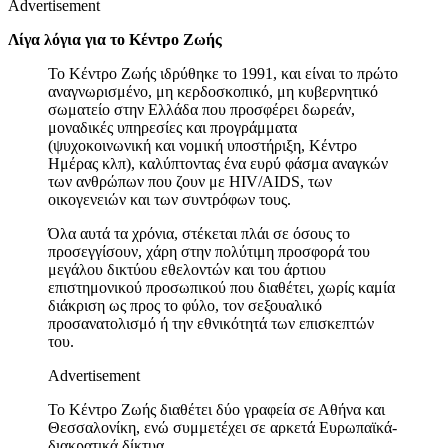
Advertisement
Λίγα λόγια για το Κέντρο Ζωής
Το Κέντρο Ζωής ιδρύθηκε το 1991, και είναι το πρώτο
αναγνωρισμένο, μη κερδοσκοπικό, μη κυβερνητικό
σωματείο στην Ελλάδα που προσφέρει δωρεάν,
μοναδικές υπηρεσίες και προγράμματα
(ψυχοκοινωνική και νομική υποστήριξη, Κέντρο
Ημέρας κλπ), καλύπτοντας ένα ευρύ φάσμα αναγκών
των ανθρώπων που ζουν με HIV/AIDS, των
οικογενειών και των συντρόφων τους.
Όλα αυτά τα χρόνια, στέκεται πλάι σε όσους το
προσεγγίσουν, χάρη στην πολύτιμη προσφορά του
μεγάλου δικτύου εθελοντών και του άρτιου
επιστημονικού προσωπικού που διαθέτει, χωρίς καμία
διάκριση ως προς το φύλο, τον σεξουαλικό
προσανατολισμό ή την εθνικότητά των επισκεπτών
του.
Advertisement
Το Κέντρο Ζωής διαθέτει δύο γραφεία σε Αθήνα και
Θεσσαλονίκη, ενώ συμμετέχει σε αρκετά Ευρωπαϊκά-
διακρατικά δίκτυα.