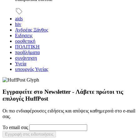
aids
hiv
Ανδρέας Ξάνθος
Ειδησεις
οροθετική
ΠΟΛΙΤΙΚΗ
προβλήματα
συνάντηση
Υγεία
υπουργός Υγείας
Εγγραφείτε στο Newsletter - Λάβετε πρώτοι τις
επιλογές HuffPost
Οι πιο ενδιαφέρουσες ειδήσεις και απόψεις καθημερινά στο e-mail
σας.
Το email σας
Εγγραφή στις ειδοποιήσεις