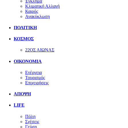
Έγκλημα
Κλιματική Αλλαγή
Καιρός
Ανακύκλωση
ΠΟΛΙΤΙΚΗ
ΚΟΣΜΟΣ
22ΟΣ ΑΙΩΝΑΣ
ΟΙΚΟΝΟΜΙΑ
Ενέργεια
Τουρισμός
Επιχειρήσεις
ΑΠΟΨΗ
LIFE
Πόλη
Σχέσεις
Γεύση