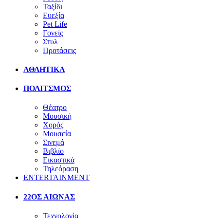
Ταξίδι
Ευεξία
Pet Life
Γονείς
Στυλ
Προτάσεις
ΑΘΛΗΤΙΚΑ
ΠΟΛΙΤΣΜΟΣ
Θέατρο
Μουσική
Χορός
Μουσεία
Σινεμά
Βιβλίο
Εικαστικά
Τηλεόραση
ENTERTAINMENT
22ΟΣ ΑΙΩΝΑΣ
Τεχνολογία