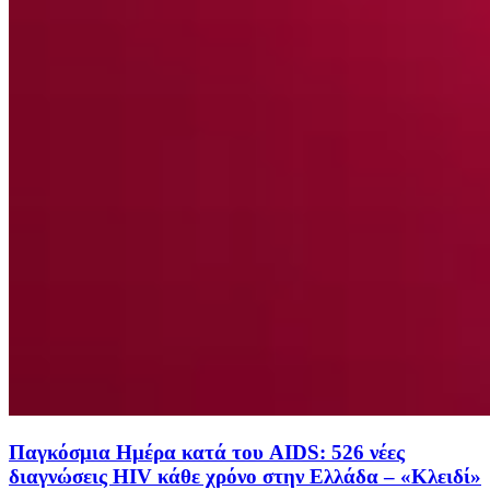
Παγκόσμια Ημέρα κατά του AIDS: 526 νέες
διαγνώσεις HIV κάθε χρόνο στην Ελλάδα – «Κλειδί»