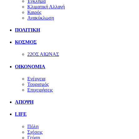
Έγκλημα
Κλιματική Αλλαγή
Καιρός
Ανακύκλωση
ΠΟΛΙΤΙΚΗ
ΚΟΣΜΟΣ
22ΟΣ ΑΙΩΝΑΣ
ΟΙΚΟΝΟΜΙΑ
Ενέργεια
Τουρισμός
Επιχειρήσεις
ΑΠΟΨΗ
LIFE
Πόλη
Σχέσεις
Γεύση