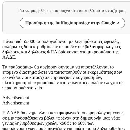
Για να μας βλέπεις πιο συχνά στα αποτελέσματα αναζήτησης
Προσθήκη της huffingtonpost.gr στην Google
Πάνω από 55.000 φορολογούμενοι με ληξιπρόθεσμες οφειλές,
απλήρωτες δόσεις ρυθμίσεων ή που δεν υπέβαλαν φορολογικές
δηλώσεις και δηλώσεις ΦΠΑ βρίσκονται στο μικροσκόπιο της
ΑΑΔΕ.
Τα «ραβασάκια» θα αρχίσουν σύντομα να αποστέλλονται το
επόμενο διάστημα ώστε να τακτοποιηθούν οι εκκρεμότητες πριν
ξεκινήσουν οι κατασχέσεις τραπεζικών λογαριασμών,
πλειστηριασμοί περιουσιακών στοιχείων και επιπλέον έλεγχοι σε
περιουσιακά στοιχεία.
Advertisement
Advertisement
Η ΑΑΔΕ θα ενημερώσει και τηκεφωνικά τους φορολογούμενους
σε μια προσπάθεια να βάλει «φρένο» στη δημιουργία μιας νέας
γενιάς ληξιπρόθεσμων χρεών, καθώς το 60% των
φορολογουμένων που εμφανίζουν για πρώτη φορά ληξιπρόθεσμες