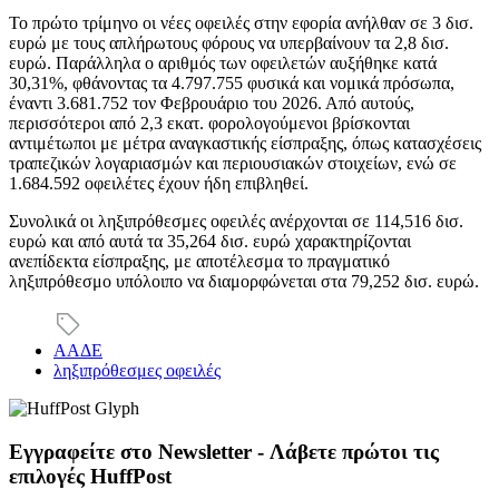
Το πρώτο τρίμηνο οι νέες οφειλές στην εφορία ανήλθαν σε 3 δισ.
ευρώ με τους απλήρωτους φόρους να υπερβαίνουν τα 2,8 δισ.
ευρώ. Παράλληλα ο αριθμός των οφειλετών αυξήθηκε κατά
30,31%, φθάνοντας τα 4.797.755 φυσικά και νομικά πρόσωπα,
έναντι 3.681.752 τον Φεβρουάριο του 2026. Από αυτούς,
περισσότεροι από 2,3 εκατ. φορολογούμενοι βρίσκονται
αντιμέτωποι με μέτρα αναγκαστικής είσπραξης, όπως κατασχέσεις
τραπεζικών λογαριασμών και περιουσιακών στοιχείων, ενώ σε
1.684.592 οφειλέτες έχουν ήδη επιβληθεί.
Συνολικά οι ληξιπρόθεσμες οφειλές ανέρχονται σε 114,516 δισ.
ευρώ και από αυτά τα 35,264 δισ. ευρώ χαρακτηρίζονται
ανεπίδεκτα είσπραξης, με αποτέλεσμα το πραγματικό
ληξιπρόθεσμο υπόλοιπο να διαμορφώνεται στα 79,252 δισ. ευρώ.
ΑΑΔΕ
ληξιπρόθεσμες οφειλές
Εγγραφείτε στο Newsletter - Λάβετε πρώτοι τις
επιλογές HuffPost