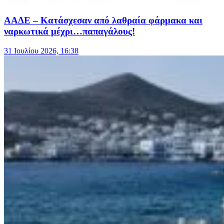
ΑΑΔΕ – Κατάσχεσαν από λαθραία φάρμακα και
ναρκωτικά μέχρι…παπαγάλους!
31 Ιουλίου 2026, 16:38