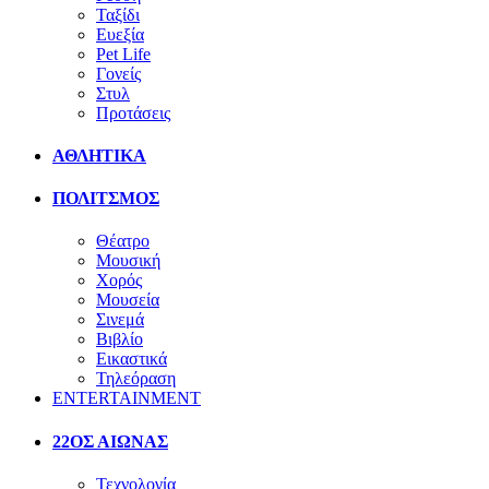
Ταξίδι
Ευεξία
Pet Life
Γονείς
Στυλ
Προτάσεις
ΑΘΛΗΤΙΚΑ
ΠΟΛΙΤΣΜΟΣ
Θέατρο
Μουσική
Χορός
Μουσεία
Σινεμά
Βιβλίο
Εικαστικά
Τηλεόραση
ENTERTAINMENT
22ΟΣ ΑΙΩΝΑΣ
Τεχνολογία