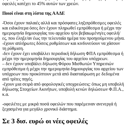
οφειλές κατέχει το 45% αυτών των χρεών.
Ποιοί είναι στη λίστα της ΑΑΔΕ
-Όσοι έχουν παλαιές αλλά και πρόσφατες ληξιπρόθεσμες οφειλές
και ειδικότερα όσες δεν έχουν πληρωθεί εμπρόθεσμα ή μέχρι την
ημερομηνία δημιουργίας του αρχείου η/οι βεβαιωμένη/ες οφειλή/
ες, που έληξε/αν έως την τελευταία ημέρα του προηγούμενου μήνα.
-έχουν απλήρωτες δόσεις ρυθμίσεων και κινδυνεύουν να χάσουν
τη ρύθμιση.
-δεν έχουν έχει υποβάλλει περιοδική δήλωση ΦΠΑ εμπρόθεσμα ή
μέχρι την ημερομηνία δημιουργίας του αρχείου υπόχρεων.
– δεν έχουν υποβάλει δήλωση Φόρου Μισθωτών Υπηρεσιών
εμπρόθεσμα ή μέχρι την ημερομηνία δημιουργίας του αρχείου των
υπόχρεων που προκύπτουν μετά από διασταύρωση με δεδομένα
από τρίτες πηγές.
-έχουν μια σειρά από φορολογικές υποχρεώσεις: όπως μη υποβολή
δήλωσης Στοιχείων Ακινήτων, υποβολή κενών δηλώσεων Φ.Π.Α.,
κ.α.
-οφειλέτες με μικρά ποσά οφειλών που παρέμειναν ανενεργά ή
ξεχασμένα για μεγάλο χρονικό διάστημα.
Σε 3 δισ. ευρώ οι νέες οφειλές