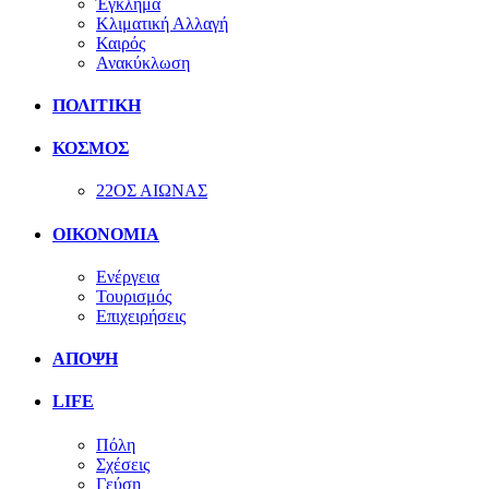
Έγκλημα
Κλιματική Αλλαγή
Καιρός
Ανακύκλωση
ΠΟΛΙΤΙΚΗ
ΚΟΣΜΟΣ
22ΟΣ ΑΙΩΝΑΣ
ΟΙΚΟΝΟΜΙΑ
Ενέργεια
Τουρισμός
Επιχειρήσεις
ΑΠΟΨΗ
LIFE
Πόλη
Σχέσεις
Γεύση