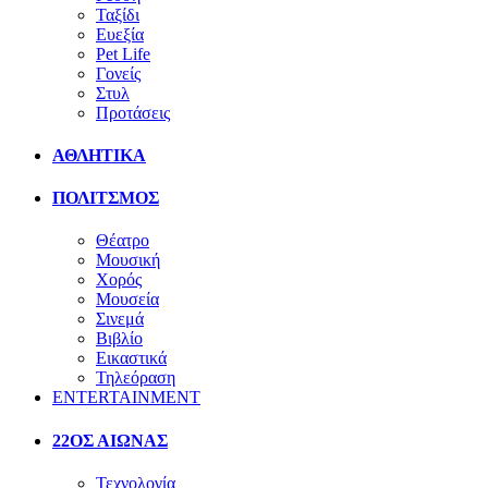
Ταξίδι
Ευεξία
Pet Life
Γονείς
Στυλ
Προτάσεις
ΑΘΛΗΤΙΚΑ
ΠΟΛΙΤΣΜΟΣ
Θέατρο
Μουσική
Χορός
Μουσεία
Σινεμά
Βιβλίο
Εικαστικά
Τηλεόραση
ENTERTAINMENT
22ΟΣ ΑΙΩΝΑΣ
Τεχνολογία