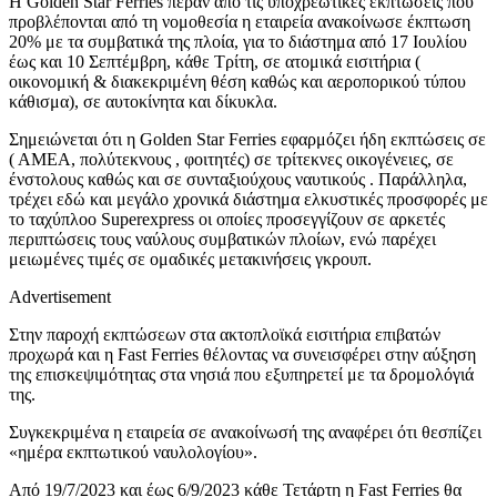
Η Golden Star Ferries πέραν από τις υποχρεωτικές εκπτώσεις που
προβλέπονται από τη νομοθεσία η εταιρεία ανακοίνωσε έκπτωση
20% με τα συμβατικά της πλοία, για το διάστημα από 17 Ιουλίου
έως και 10 Σεπτέμβρη, κάθε Τρίτη, σε ατομικά εισιτήρια (
οικονομική & διακεκριμένη θέση καθώς και αεροπορικού τύπου
κάθισμα), σε αυτοκίνητα και δίκυκλα.
Σημειώνεται ότι η Golden Star Ferries εφαρμόζει ήδη εκπτώσεις σε
( ΑΜΕΑ, πολύτεκνους , φοιτητές) σε τρίτεκνες οικογένειες, σε
ένστολους καθώς και σε συνταξιούχους ναυτικούς . Παράλληλα,
τρέχει εδώ και μεγάλο χρονικά διάστημα ελκυστικές προσφορές με
το ταχύπλοο Superexpress οι οποίες προσεγγίζουν σε αρκετές
περιπτώσεις τους ναύλους συμβατικών πλοίων, ενώ παρέχει
μειωμένες τιμές σε ομαδικές μετακινήσεις γκρουπ.
Advertisement
Στην παροχή εκπτώσεων στα ακτοπλοϊκά εισιτήρια επιβατών
προχωρά και η Fast Ferries θέλοντας να συνεισφέρει στην αύξηση
της επισκεψιμότητας στα νησιά που εξυπηρετεί με τα δρομολόγιά
της.
Συγκεκριμένα η εταιρεία σε ανακοίνωσή της αναφέρει ότι θεσπίζει
«ημέρα εκπτωτικού ναυλολογίου».
Από 19/7/2023 και έως 6/9/2023 κάθε Τετάρτη η Fast Ferries θα