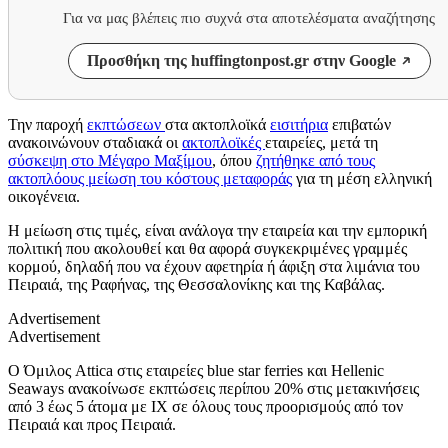
Για να μας βλέπεις πιο συχνά στα αποτελέσματα αναζήτησης
Προσθήκη της huffingtonpost.gr στην Google
Την παροχή
εκπτώσεων
στα ακτοπλοϊκά
εισιτήρια
επιβατών
ανακοινώνουν σταδιακά οι
ακτοπλοϊκές
εταιρείες, μετά τη
σύσκεψη στο Μέγαρο Μαξίμου
, όπου
ζητήθηκε από τους
ακτοπλόους μείωση του κόστους μεταφοράς
για τη μέση ελληνική
οικογένεια.
Η μείωση στις τιμές, είναι ανάλογα την εταιρεία και την εμπορική
πολιτική που ακολουθεί και θα αφορά συγκεκριμένες γραμμές
κορμού, δηλαδή που να έχουν αφετηρία ή άφιξη στα λιμάνια του
Πειραιά, της Ραφήνας, της Θεσσαλονίκης και της Καβάλας.
Advertisement
Advertisement
Ο Όμιλος Attica στις εταιρείες blue star ferries και Hellenic
Seaways ανακοίνωσε εκπτώσεις περίπου 20% στις μετακινήσεις
από 3 έως 5 άτομα με ΙΧ σε όλους τους προορισμούς από τον
Πειραιά και προς Πειραιά.