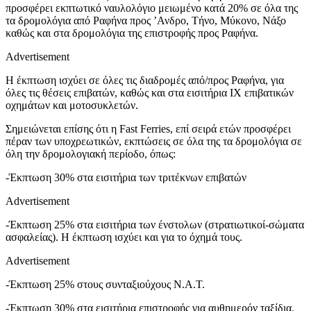
προσφέρει εκπτωτικό ναυλολόγιο μειωμένο κατά 20% σε όλα της
τα δρομολόγια από Ραφήνα προς ’Ανδρο, Τήνο, Μύκονο, Νάξο
καθώς και στα δρομολόγια της επιστροφής προς Ραφήνα.
Advertisement
Η έκπτωση ισχύει σε όλες τις διαδρομές από/προς Ραφήνα, για
όλες τις θέσεις επιβατών, καθώς και στα εισιτήρια ΙΧ επιβατικών
οχημάτων και μοτοσυκλετών.
Σημειώνεται επίσης ότι η Fast Ferries, επί σειρά ετών προσφέρει
πέραν των υποχρεωτικών, εκπτώσεις σε όλα της τα δρομολόγια σε
όλη την δρομολογιακή περίοδο, όπως:
-Έκπτωση 30% στα εισιτήρια των τριτέκνων επιβατών
Advertisement
-Έκπτωση 25% στα εισιτήρια των ένστολων (στρατιωτικοί-σώματα
ασφαλείας). Η έκπτωση ισχύει και για το όχημά τους.
Advertisement
-Έκπτωση 25% στους συνταξιούχους Ν.Α.Τ.
-Έκπτωση 30% στα εισιτήρια επιστροφής για αυθημερόν ταξίδια.