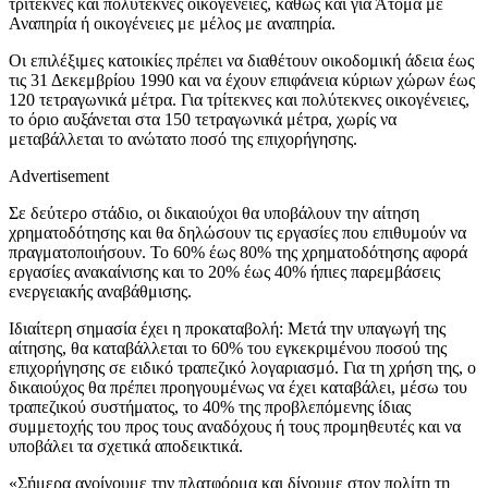
τρίτεκνες και πολύτεκνες οικογένειες, καθώς και για Άτομα με
Αναπηρία ή οικογένειες με μέλος με αναπηρία.
Οι επιλέξιμες κατοικίες πρέπει να διαθέτουν οικοδομική άδεια έως
τις 31 Δεκεμβρίου 1990 και να έχουν επιφάνεια κύριων χώρων έως
120 τετραγωνικά μέτρα. Για τρίτεκνες και πολύτεκνες οικογένειες,
το όριο αυξάνεται στα 150 τετραγωνικά μέτρα, χωρίς να
μεταβάλλεται το ανώτατο ποσό της επιχορήγησης.
Advertisement
Σε δεύτερο στάδιο, οι δικαιούχοι θα υποβάλουν την αίτηση
χρηματοδότησης και θα δηλώσουν τις εργασίες που επιθυμούν να
πραγματοποιήσουν. Το 60% έως 80% της χρηματοδότησης αφορά
εργασίες ανακαίνισης και το 20% έως 40% ήπιες παρεμβάσεις
ενεργειακής αναβάθμισης.
Ιδιαίτερη σημασία έχει η προκαταβολή: Μετά την υπαγωγή της
αίτησης, θα καταβάλλεται το 60% του εγκεκριμένου ποσού της
επιχορήγησης σε ειδικό τραπεζικό λογαριασμό. Για τη χρήση της, ο
δικαιούχος θα πρέπει προηγουμένως να έχει καταβάλει, μέσω του
τραπεζικού συστήματος, το 40% της προβλεπόμενης ίδιας
συμμετοχής του προς τους αναδόχους ή τους προμηθευτές και να
υποβάλει τα σχετικά αποδεικτικά.
«Σήμερα ανοίγουμε την πλατφόρμα και δίνουμε στον πολίτη τη