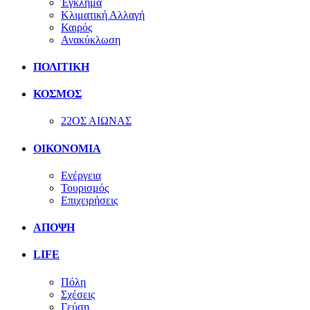
Έγκλημα
Κλιματική Αλλαγή
Καιρός
Ανακύκλωση
ΠΟΛΙΤΙΚΗ
ΚΟΣΜΟΣ
22ΟΣ ΑΙΩΝΑΣ
ΟΙΚΟΝΟΜΙΑ
Ενέργεια
Τουρισμός
Επιχειρήσεις
ΑΠΟΨΗ
LIFE
Πόλη
Σχέσεις
Γεύση