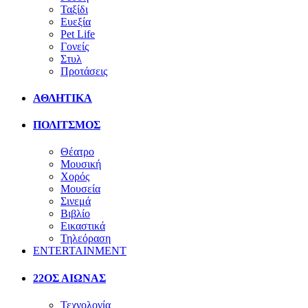
Ταξίδι
Ευεξία
Pet Life
Γονείς
Στυλ
Προτάσεις
ΑΘΛΗΤΙΚΑ
ΠΟΛΙΤΣΜΟΣ
Θέατρο
Μουσική
Χορός
Μουσεία
Σινεμά
Βιβλίο
Εικαστικά
Τηλεόραση
ENTERTAINMENT
22ΟΣ ΑΙΩΝΑΣ
Τεχνολογία