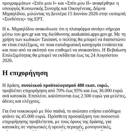
προγραμμάτων «Σπίτι μου Ι» και «Σπίτι μου ΙΙ» αναφέρθηκε η
υπουργός Κοινωνικής Συνοχής και Οικογένειας, Δόμνα
Μιχαηλίδου, μιλώντας τη Δευτέρα 15 Ιουνίου 2026 στην εκπομπή
«Συνδέσεις» της ΕΡΤ.
Η κ. Μιχαηλίδου ανακοίνωσε ότι η πλατφόρμα ανοίγει σήμερα
μέσω του gov.gr και της διεύθυνσης anakainisi.apps.gov.gr. Με τη
χρήση των κωδικών Taxisnet, ο πολίτης θα μπορεί να διαπιστώνει
αν είναι επιλέξιμος, σε ποια εισοδηματική κατηγορία εντάσσεται
και ποιο από τα ακίνητά του επιθυμεί να ανακαινίσει. Η Βεβαίωση
Επιλεξιμότητας θα μπορεί να εκδίδεται έως τις 24 Αυγούστου
2026.
Η επιχορήγηση
Η δράση,
συνολικού προϋπολογισμού 480 εκατ. ευρώ,
προβλέπει επιχορήγηση από 70% έως 95% και έως 36.000 ευρώ
ανά κατοικία. Επιπλέον, καλύπτονται έως 2.500 ευρώ για μελέτες,
άδειες και ελέγχους.
Για ένα νοικοκυριό με δύο παιδιά, το ανώτατο ετήσιο εισόδημα
φτάνει τις 45.000 ευρώ. Πρόσθετη προσαύξηση του ποσοστού
επιχορήγησης προβλέπεται, με τους όρους της δράσης, για
κατοικίες σε νησιωτικές ή ορεινές περιοχές, μονογονεϊκές,