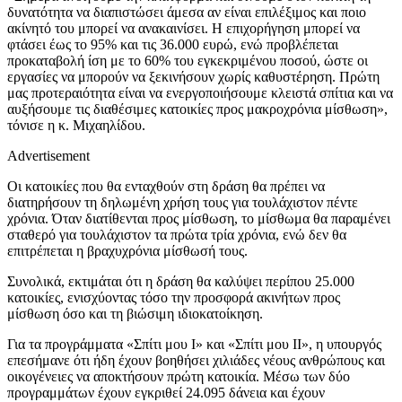
δυνατότητα να διαπιστώσει άμεσα αν είναι επιλέξιμος και ποιο
ακίνητό του μπορεί να ανακαινίσει. Η επιχορήγηση μπορεί να
φτάσει έως το 95% και τις 36.000 ευρώ, ενώ προβλέπεται
προκαταβολή ίση με το 60% του εγκεκριμένου ποσού, ώστε οι
εργασίες να μπορούν να ξεκινήσουν χωρίς καθυστέρηση. Πρώτη
μας προτεραιότητα είναι να ενεργοποιήσουμε κλειστά σπίτια και να
αυξήσουμε τις διαθέσιμες κατοικίες προς μακροχρόνια μίσθωση»,
τόνισε η κ. Μιχαηλίδου.
Advertisement
Οι κατοικίες που θα ενταχθούν στη δράση θα πρέπει να
διατηρήσουν τη δηλωμένη χρήση τους για τουλάχιστον πέντε
χρόνια. Όταν διατίθενται προς μίσθωση, το μίσθωμα θα παραμένει
σταθερό για τουλάχιστον τα πρώτα τρία χρόνια, ενώ δεν θα
επιτρέπεται η βραχυχρόνια μίσθωσή τους.
Συνολικά, εκτιμάται ότι η δράση θα καλύψει περίπου 25.000
κατοικίες, ενισχύοντας τόσο την προσφορά ακινήτων προς
μίσθωση όσο και τη βιώσιμη ιδιοκατοίκηση.
Για τα προγράμματα «Σπίτι μου Ι» και «Σπίτι μου ΙΙ», η υπουργός
επεσήμανε ότι ήδη έχουν βοηθήσει χιλιάδες νέους ανθρώπους και
οικογένειες να αποκτήσουν πρώτη κατοικία. Μέσω των δύο
προγραμμάτων έχουν εγκριθεί 24.095 δάνεια και έχουν