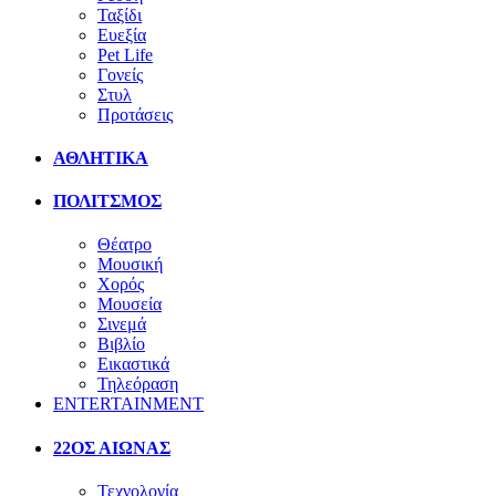
Ταξίδι
Ευεξία
Pet Life
Γονείς
Στυλ
Προτάσεις
ΑΘΛΗΤΙΚΑ
ΠΟΛΙΤΣΜΟΣ
Θέατρο
Μουσική
Χορός
Μουσεία
Σινεμά
Βιβλίο
Εικαστικά
Τηλεόραση
ENTERTAINMENT
22ΟΣ ΑΙΩΝΑΣ
Τεχνολογία