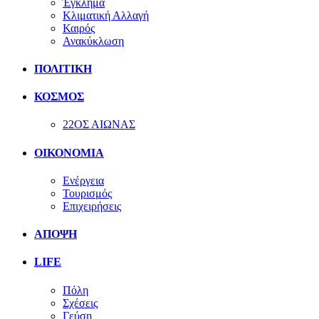
Έγκλημα
Κλιματική Αλλαγή
Καιρός
Ανακύκλωση
ΠΟΛΙΤΙΚΗ
ΚΟΣΜΟΣ
22ΟΣ ΑΙΩΝΑΣ
ΟΙΚΟΝΟΜΙΑ
Ενέργεια
Τουρισμός
Επιχειρήσεις
ΑΠΟΨΗ
LIFE
Πόλη
Σχέσεις
Γεύση