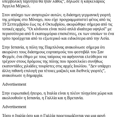
υπερβολική ταχύτητα θα ήταν λάθος”, δήλωσε η καγκελάριος
Άγγελα Μέρκελ.
Στον απόηχο των ανησυχιών αυτών, η διάσημη γερμανική γιορτή
της μπύρας στο Μόναχο, που είχε προγραμματιστεί φέτος από τις
19 Σεπτεμβρίου έως τις 4 Οκτωβρίου, ακυρώθηκε σήμερα από τις
τοπικές αρχές. ”Οι κίνδυνοι είναι πολύ απλά ιδιαίτερα υψηλοί” με
περισσότερα από 6 εκατομμύρια επισκέπτες, εκ των οποίων το ένα
τρίτο προέρχεται από το εξωτερικό και ειδικότερα από την Ασία.
Στην Ισπανία, η πόλη της Παμπλόνας ανακοίνωσε σήμερα ότι
ακυρώνει τους διάσημους εορτασμούς του φεστιβάλ του Σαν
Φερμίν, ένα έθιμο με τους ταύρους να αφήνονται ελεύθεροι να
τρέχουν στους δρόμους της πόλης που προσελκύει συνήθως
εκατοντάδες χιλιάδες τουρίστες στις αρχές Ιουλίου. ”Δεν υπάρχει
άλλη πιθανή επιλογή για τέτοιες μαζικές και διεθνείς γιορτές”,
ανακοίνωσε η δημαρχία.
Advertisement
Στην ευρωπαϊκή ήπειρο, η Ιταλία είναι η πλέον πληγείσα χώρα και
ακολουθούν η Ισπανία, η Γαλλία και η Βρετανία.
Advertisement
Τόσο η Ιταλία όσο και η Γαλλία προετοιμάζονται για μια αργή