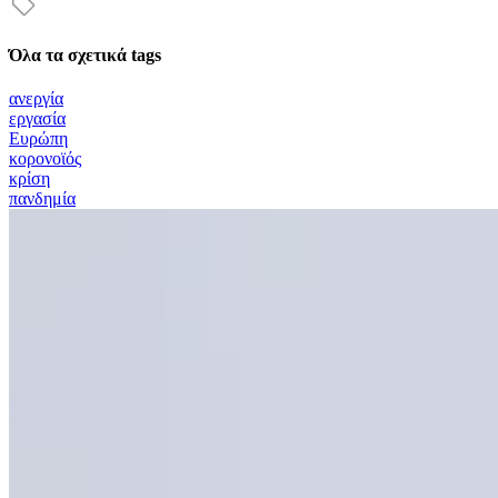
Όλα τα σχετικά tags
ανεργία
εργασία
Ευρώπη
κορονοϊός
κρίση
πανδημία