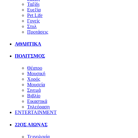
Ταξίδι
Ευεξία
Pet Life
Γονείς
Στυλ
Προτάσεις
ΑΘΛΗΤΙΚΑ
ΠΟΛΙΤΣΜΟΣ
Θέατρο
Μουσική
Χορός
Μουσεία
Σινεμά
Βιβλίο
Εικαστικά
Τηλεόραση
ENTERTAINMENT
22ΟΣ ΑΙΩΝΑΣ
Τεχνολογία