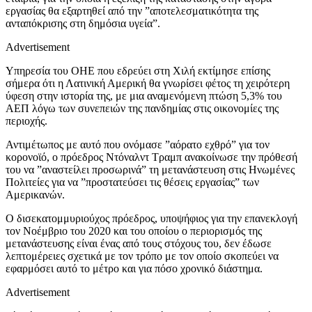
εργασίας θα εξαρτηθεί από την ”αποτελεσματικότητα της
ανταπόκρισης στη δημόσια υγεία”.
Advertisement
Υπηρεσία του ΟΗΕ που εδρεύει στη Χιλή εκτίμησε επίσης
σήμερα ότι η Λατινική Αμερική θα γνωρίσει φέτος τη χειρότερη
ύφεση στην ιστορία της, με μια αναμενόμενη πτώση 5,3% του
ΑΕΠ λόγω των συνεπειών της πανδημίας στις οικονομίες της
περιοχής.
Αντιμέτωπος με αυτό που ονόμασε ”αόρατο εχθρό” για τον
κορονοϊό, ο πρόεδρος Ντόναλντ Τραμπ ανακοίνωσε την πρόθεσή
του να ”αναστείλει προσωρινά” τη μετανάστευση στις Ηνωμένες
Πολιτείες για να ”προστατεύσει τις θέσεις εργασίας” των
Αμερικανών.
Ο δισεκατομμυριούχος πρόεδρος, υποψήφιος για την επανεκλογή
τον Νοέμβριο του 2020 και του οποίου ο περιορισμός της
μετανάστευσης είναι ένας από τους στόχους του, δεν έδωσε
λεπτομέρειες σχετικά με τον τρόπο με τον οποίο σκοπεύει να
εφαρμόσει αυτό το μέτρο και για πόσο χρονικό διάστημα.
Advertisement