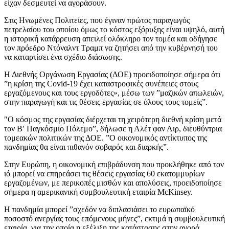
είχαν δεσμευτεί να αγοράσουν.
Στις Ηνωμένες Πολιτείες, που έγιναν πρώτος παραγωγός
πετρελαίου του οποίου όμως το κόστος εξόρυξης είναι υψηλό, αυτή
η ιστορική κατάρρευση απειλεί ολόκληρο τον τομέα και οδήγησε
τον πρόεδρο Ντόναλντ Τραμπ να ζητήσει από την κυβέρνησή του
να καταρτίσει ένα σχέδιο διάσωσης.
Η Διεθνής Οργάνωση Εργασίας (ΔΟΕ) προειδοποίησε σήμερα ότι
”η κρίση της Covid-19 έχει καταστροφικές συνέπειες στους
εργαζόμενους και τους εργοδότες», μέσω των ”μαζικών απωλειών,
στην παραγωγή και τις θέσεις εργασίας σε όλους τους τομείς”.
″Ο κόσμος της εργασίας διέρχεται τη χειρότερη διεθνή κρίση μετά
τον Β′ Παγκόσμιο Πόλεμο”, δήλωσε η Αλέτ φαν Λιρ, διευθύντρια
τομεακών πολιτικών της ΔΟΕ. ”Ο οικονομικός αντίκτυπος της
πανδημίας θα είναι πιθανόν σοβαρός και διαρκής”.
Στην Ευρώπη, η οικονομική επιβράδυνση που προκλήθηκε από τον
ιό μπορεί να επηρεάσει τις θέσεις εργασίας 60 εκατομμυρίων
εργαζομένων, με περικοπές μισθών και απολύσεις, προειδοποίησε
σήμερα η αμερικανική συμβουλευτική εταιρία McKinsey.
Η πανδημία μπορεί ”σχεδόν να διπλασιάσει το ευρωπαϊκό
ποσοστό ανεργίας τους επόμενους μήνες”, εκτιμά η συμβουλευτική
εταιρία, για την οποία η εξέλιξη της κατάστασης στην αγορά