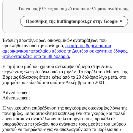
Για να μας βλέπεις πιο συχνά στα αποτελέσματα αναζήτησης
Προσθήκη της huffingtonpost.gr στην Google
Ένδειξη πρωτόγνωρων οικονομικών αναταράξεων που
προκλήθηκαν από την πανδημία,
η τιμή του βαρελιού του
αμερικανικού πετρελαίου πέρασε τη Δευτέρα σε αρνητικό έδαφος,
φτάνοντας κάτω από τα 38 δολάρια.
Η τιμή του μαύρου χρυσού ανέκαμψε σήμερα στην Ασία,
περνώντας ελαφρά πάνω από το μηδέν. Το βαρέλι του Μπρεντ της
Βόρειας θάλασσας έπεσε κάτω από τα 20 δολάρια λίγο μετά, στο
χαμηλότερο επίπεδό του από τον Δεκέμβριο του 2001.
Advertisement
Advertisement
Η γενικευμένη επιβράδυνση της παγκόσμιας οικονομίας λόγω της
πανδημίας, με τα αυτοκίνητα καθηλωμένα στα γκαράζ και πολλά
εργοστάσια να αναστέλλουν τη λειτουργία τους, προκάλεσε
υπεραφθονία πετρελαίου που ανάγκασε τους μεσίτες του μαύρου
χρυσού να πληρώσουν για να απαλλαγούν από τα βαρέλια που