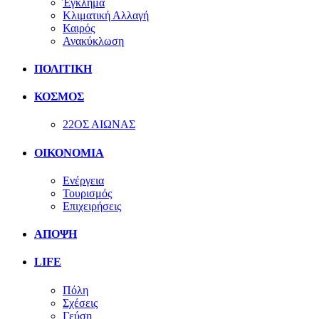
Έγκλημα
Κλιματική Αλλαγή
Καιρός
Ανακύκλωση
ΠΟΛΙΤΙΚΗ
ΚΟΣΜΟΣ
22ΟΣ ΑΙΩΝΑΣ
ΟΙΚΟΝΟΜΙΑ
Ενέργεια
Τουρισμός
Επιχειρήσεις
ΑΠΟΨΗ
LIFE
Πόλη
Σχέσεις
Γεύση