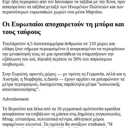
Είχε ήδη περιορίσει από τον Ιανουάριο τα ταξίδια με την Κίνα, πριν
απαγορεύσει τα ταξίδια μεταξύ των Ηνωμένων Πολιτειών και των
περισσότερων ευρωπαϊκών χωρών στα μέσα Μαρτίου.
Οι Ευρωπαίοι αποχαιρετούν τη μπύρα και
τους ταύρους
Τουλάχιστον 4,5 δισεκατομμύρια άνθρωποι σε 110 χώρες και
εδάφη ζουν σήμερα περιορισμένοι ή αναγκασμένοι να περιορίσουν
την μετακίνησή τους σε μια προσπάθεια να σταματήσουν την
εξάπλωση του ιού, δηλαδή περίπου το 58% του παγκόσμιου
πληθυσμού.
Στην Ευρώπη, αρκετές χώρες ― με πρώτη τη Γερμανία, αλλά και η
Αυστρία, η Νορβηγία, η Δανία ― έχουν αρχίσει να χαλαρώνουν τα
μέτρα περιορισμού, διατηρώντας παράλληλα μέτρα ”κοινωνικής
αποστασιοποίησης”.
Advertisement
Το Βερολίνο και δέκα από τα 16 γερμανικά ομόσπονδα κρατίδια
αποφάσισαν να επιβάλουν τη μάσκα στις δημόσιες συγκοινωνίες.
Μπαρ, εστιατόρια, πολιτιστικά κέντρα, αθλητικοί χώροι
παραμένουν κλειστοί. Τα σχολεία θα ανοίξουν σταδιακά. ”Η