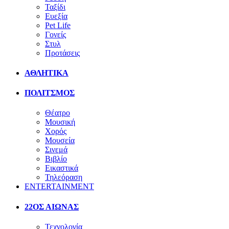
Ταξίδι
Ευεξία
Pet Life
Γονείς
Στυλ
Προτάσεις
ΑΘΛΗΤΙΚΑ
ΠΟΛΙΤΣΜΟΣ
Θέατρο
Μουσική
Χορός
Μουσεία
Σινεμά
Βιβλίο
Εικαστικά
Τηλεόραση
ENTERTAINMENT
22ΟΣ ΑΙΩΝΑΣ
Τεχνολογία