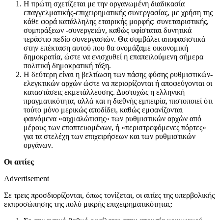
Η πρώτη σχετίζεται με την οργανωμένη διαδικασία
επαγγελματικής-επιχειρηματικής συνεργασίας, με χρήση της
κάθε φορά κατάλληλης εταιρικής μορφής: συνεταιριστικής,
συμπράξεων -συνεργειών, καθώς υφίσταται δυνητικά
τεράστιο πεδίο συνεργασιών. Θα συμβάλει αποφασιστικά
στην επέκταση αυτού που θα ονομάζαμε οικονομική
δημοκρατία, ώστε να ενισχυθεί η επαπειλούμενη σήμερα
πολιτική δημοκρατική τάξη.
Η δεύτερη είναι η βελτίωση των πάσης φύσης ρυθμιστικών-
ελεγκτικών αρχών ώστε να περιορίζονται ή αποφεύγονται οι
καταστάσεις εκμετάλλευσης. Δυστυχώς η ελληνική
πραγματικότητα, αλλά και η διεθνής εμπειρία, πιστοποιεί ότι
τούτο μόνο μερικώς αποδίδει, καθώς εμφανίζονται
φαινόμενα «αιχμαλώτισης» των ρυθμιστικών αρχών από
μέρους των εποπτευομένων, ή «περιστρεφόμενες πόρτες»
για τα στελέχη των επιχειρήσεων και των ρυθμιστικών
οργάνων.
Οι αιτίες
Advertisement
Σε τρεις προσδιορίζονται, όπως τονίζεται, οι αιτίες της υπερβολικής
εκπροσώπησης της πολύ μικρής επιχειρηματικότητας: