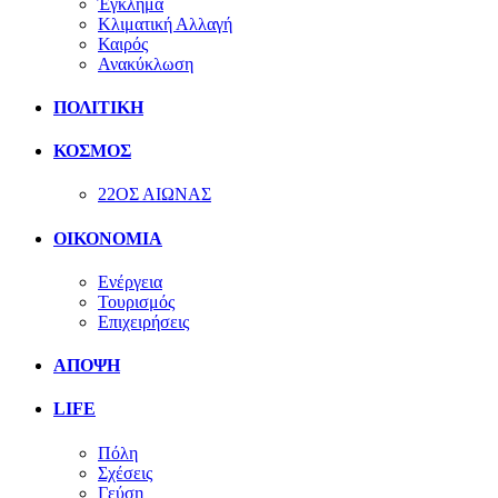
Έγκλημα
Κλιματική Αλλαγή
Καιρός
Ανακύκλωση
ΠΟΛΙΤΙΚΗ
ΚΟΣΜΟΣ
22ΟΣ ΑΙΩΝΑΣ
ΟΙΚΟΝΟΜΙΑ
Ενέργεια
Τουρισμός
Επιχειρήσεις
ΑΠΟΨΗ
LIFE
Πόλη
Σχέσεις
Γεύση