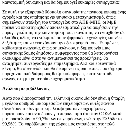
καινοτομική δυναμική και θα δημιουργεί ευκαιρίες συνεργασίας.
Σε αυτή την εξαιρετικά δύσκολη συγκυρία της παγκοσμιοποιημένης
αγοράς και της απαίτησης για ψηφιακό μετασχηματισμό, όπως
σημειώνουν στελέχη του υπουργείου στο ΑΠΕ-ΜΠΕ, οι ΜμΕ
πρέπει να υποστηριχθούν αποτελεσματικά για να αυξήσουν την
παραγωγικότητα, την καινοτομική τους ικανότητα, να ενταχθούν σε
αλυσίδες αξίας, να ενσωματώσουν ψηφιακές τεχνολογίες και νέες
δεξιότητες και να ενισχύσουν την εξωστρέφειά τους. Επομένως
καθίσταται αναγκαία, όπως σημειώνουν, η δημιουργία μιας
συνεκτικής δομής δημόσιου συμφέροντος που θα λειτουργήσει
ολοκληρωμένα ώστε να αντιμετωπίσει τις προκλήσεις, θα
αναζητήσει συνεργασίες με επιμελητήρια, ΑΕΙ και ερευνητικά
κέντρα, θα συντονίσει και θα διευρύνει τις υπηρεσίες που σήμερα
παρέχονται από διάφορους θεσμικούς φορείς, ώστε να σταθεί
αρωγός στη μικρομεσαία επιχειρηματικότητα.
Ανάλυση περιβάλλοντος
Αυτό που διαφοροποιεί την ελληνική οικονομία δεν είναι η ύπαρξη
μεγάλου αριθμού μικρομεσαίων επιχειρήσεων, αυτές παντού
συνιστούν τη συντριπτική πλειοψηφία των επιχειρήσεων,
παρατηρούν και αναφέρουν για παράδεισμα ότι στον ΟΟΣΑ κατά
μ.ο. αποτελούν το 99,7% των επιχειρήσεων, ενώ στην Ελλάδα το
99,96%. Το «πρόβλημα» της χώρας μας εντοπίζεται στο πολύ