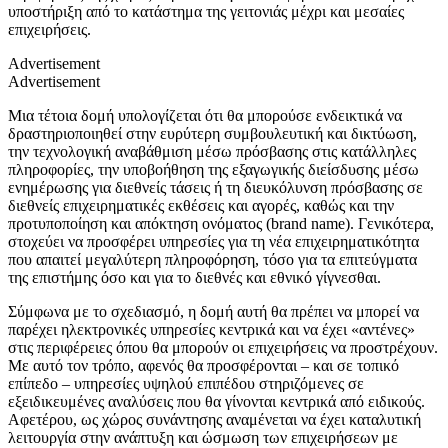
υποστήριξη από το κατάστημα της γειτονιάς μέχρι και μεσαίες
επιχειρήσεις.
Advertisement
Advertisement
Μια τέτοια δομή υπολογίζεται ότι θα μπορούσε ενδεικτικά να
δραστηριοποιηθεί στην ευρύτερη συμβουλευτική και δικτύωση,
την τεχνολογική αναβάθμιση μέσω πρόσβασης στις κατάλληλες
πληροφορίες, την υποβοήθηση της εξαγωγικής διείσδυσης μέσω
ενημέρωσης για διεθνείς τάσεις ή τη διευκόλυνση πρόσβασης σε
διεθνείς επιχειρηματικές εκθέσεις και αγορές, καθώς και την
προτυποποίηση και απόκτηση ονόματος (brand name). Γενικότερα,
στοχεύει να προσφέρει υπηρεσίες για τη νέα επιχειρηματικότητα
που απαιτεί μεγαλύτερη πληροφόρηση, τόσο για τα επιτεύγματα
της επιστήμης όσο και για το διεθνές και εθνικό γίγνεσθαι.
Σύμφωνα με το σχεδιασμό, η δομή αυτή θα πρέπει να μπορεί να
παρέχει ηλεκτρονικές υπηρεσίες κεντρικά και να έχει «αντένες»
στις περιφέρειες όπου θα μπορούν οι επιχειρήσεις να προστρέχουν.
Με αυτό τον τρόπο, αφενός θα προσφέρονται – και σε τοπικό
επίπεδο – υπηρεσίες υψηλού επιπέδου στηριζόμενες σε
εξειδικευμένες αναλύσεις που θα γίνονται κεντρικά από ειδικούς.
Αφετέρου, ως χώρος συνάντησης αναμένεται να έχει καταλυτική
λειτουργία στην ανάπτυξη και ώσμωση των επιχειρήσεων με