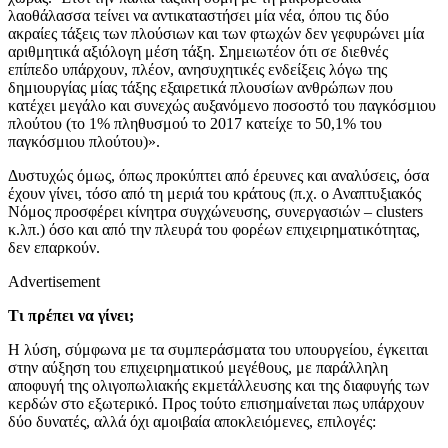
λαοθάλασσα τείνει να αντικαταστήσει μία νέα, όπου τις δύο
ακραίες τάξεις των πλούσιων και των φτωχών δεν γεφυρώνει μία
αριθμητικά αξιόλογη μέση τάξη. Σημειωτέον ότι σε διεθνές
επίπεδο υπάρχουν, πλέον, ανησυχητικές ενδείξεις λόγω της
δημιουργίας μίας τάξης εξαιρετικά πλουσίων ανθρώπων που
κατέχει μεγάλο και συνεχώς αυξανόμενο ποσοστό του παγκόσμιου
πλούτου (το 1% πληθυσμού το 2017 κατείχε το 50,1% του
παγκόσμιου πλούτου)».
Δυστυχώς όμως, όπως προκύπτει από έρευνες και αναλύσεις, όσα
έχουν γίνει, τόσο από τη μεριά του κράτους (π.χ. ο Αναπτυξιακός
Νόμος προσφέρει κίνητρα συγχώνευσης, συνεργασιών – clusters
κ.λπ.) όσο και από την πλευρά του φορέων επιχειρηματικότητας,
δεν επαρκούν.
Advertisement
Τι πρέπει να γίνει;
Η λύση, σύμφωνα με τα συμπεράσματα του υπουργείου, έγκειται
στην αύξηση του επιχειρηματικού μεγέθους, με παράλληλη
αποφυγή της ολιγοπωλιακής εκμετάλλευσης και της διαφυγής των
κερδών στο εξωτερικό. Προς τούτο επισημαίνεται πως υπάρχουν
δύο δυνατές, αλλά όχι αμοιβαία αποκλειόμενες, επιλογές: