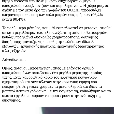
υψηλό ποσοστό των πολύ μικρών επιχειρήσεων (μέχρι 9
απασχολούμενους), τονίζουν και συμπληρώνουν: Η χώρα μας, σε
σχέση με τον μέσο όρο των χωρών του ΟΟΣΑ, παρουσιάζει
υπεραντιπροσώπευση των πολύ μικρών επιχειρήσεων (96,4%
έναντι 90,4%).
Το πολύ μικρό μέγεθος, που μάλιστα αδυνατεί να μετασχηματισθεί
σε κάτι μεγαλύτερο, αποτελεί ανεξάρτητη αιτία δυσλειτουργιών,
καθώς υποδηλώνει δυσκολίες χρηματοδότησης, αδυναμίες
διαφήμισης, μάνατζμεντ, προώθησης πωλήσεων ιδίως δε
εξαγωγών, εργασιακής πολιτικής, ερευνητικής δραστηριότητας
κ.λπ., εξηγούν.
Advertisement
Όμως, αυτοί οι μικροεπιχειρηματίες με ελάχιστο αριθμό
απασχολουμένων αποτέλεσαν ένα μεγάλο μέρος της μεσαίας
τάξης. Έναν καθοριστικό κρίκο του ελληνικού κοινωνικού
σχηματισμού και συνετέλεσαν στην κοινωνική ειρήνη που
επικράτησε σε γενικές γραμμές τα μεταπολεμικά και ιδίως τα
μεταπολιτευτικά χρόνια και με την ενημέρωση, καθοδήγηση και τα
σωστά εργαλεία μπορούν να προσφέρουν στην ανάπτυξη της
οικονομίας.