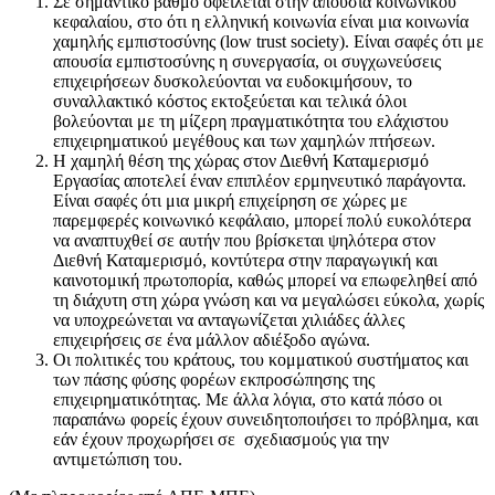
Σε σημαντικό βαθμό οφείλεται στην απουσία κοινωνικού
κεφαλαίου, στο ότι η ελληνική κοινωνία είναι μια κοινωνία
χαμηλής εμπιστοσύνης (low trust society). Είναι σαφές ότι με
απουσία εμπιστοσύνης η συνεργασία, οι συγχωνεύσεις
επιχειρήσεων δυσκολεύονται να ευδοκιμήσουν, το
συναλλακτικό κόστος εκτοξεύεται και τελικά όλοι
βολεύονται με τη μίζερη πραγματικότητα του ελάχιστου
επιχειρηματικού μεγέθους και των χαμηλών πτήσεων.
Η χαμηλή θέση της χώρας στον Διεθνή Καταμερισμό
Εργασίας αποτελεί έναν επιπλέον ερμηνευτικό παράγοντα.
Είναι σαφές ότι μια μικρή επιχείρηση σε χώρες με
παρεμφερές κοινωνικό κεφάλαιο, μπορεί πολύ ευκολότερα
να αναπτυχθεί σε αυτήν που βρίσκεται ψηλότερα στον
Διεθνή Καταμερισμό, κοντύτερα στην παραγωγική και
καινοτομική πρωτοπορία, καθώς μπορεί να επωφεληθεί από
τη διάχυτη στη χώρα γνώση και να μεγαλώσει εύκολα, χωρίς
να υποχρεώνεται να ανταγωνίζεται χιλιάδες άλλες
επιχειρήσεις σε ένα μάλλον αδιέξοδο αγώνα.
Οι πολιτικές του κράτους, του κομματικού συστήματος και
των πάσης φύσης φορέων εκπροσώπησης της
επιχειρηματικότητας. Με άλλα λόγια, στο κατά πόσο οι
παραπάνω φορείς έχουν συνειδητοποιήσει το πρόβλημα, και
εάν έχουν προχωρήσει σε σχεδιασμούς για την
αντιμετώπιση του.