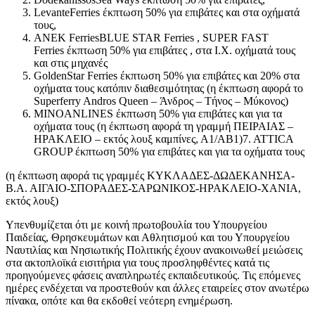
LevanteFerries έκπτωση 50% για επιβάτες και στα οχήματά
τους,
ΑΝΕΚ FerriesBLUE STAR Ferries , SUPER FAST
Ferries έκπτωση 50% για επιβάτες , στα Ι.Χ. οχήματά τους
και στις μηχανές
GoldenStar Ferries έκπτωση 50% για επιβάτες και 20% στα
οχήματα τους κατόπιν διαθεσιμότητας (η έκπτωση αφορά το
Superferry Andros Queen – Άνδρος – Τήνος – Μύκονος)
MINOANLINES έκπτωση 50% για επιβάτες και για τα
οχήματα τους (η έκπτωση αφορά τη γραμμή ΠΕΙΡΑΙΑΣ –
ΗΡΑΚΛΕΙΟ – εκτός λουξ καμπίνες, Α1/ΑΒ1)7. ΑΤΤICA
GROUP έκπτωση 50% για επιβάτες και για τα οχήματα τους
(η έκπτωση αφορά τις γραμμές ΚΥΚΛΑΔΕΣ-ΔΩΔΕΚΑΝΗΣΑ-
Β.Α. ΑΙΓΑΙΟ-ΣΠΟΡΑΔΕΣ-ΣΑΡΩΝΙΚΟΣ-ΗΡΑΚΛΕΙΟ-ΧΑΝΙΑ,
εκτός λουξ)
Υπενθυμίζεται ότι με κοινή πρωτοβουλία του Υπουργείου
Παιδείας, Θρησκευμάτων και Αθλητισμού και του Υπουργείου
Ναυτιλίας και Νησιωτικής Πολιτικής έχουν ανακοινωθεί μειώσεις
στα ακτοπλοϊκά εισιτήρια για τους προσληφθέντες κατά τις
προηγούμενες φάσεις αναπληρωτές εκπαιδευτικούς. Τις επόμενες
ημέρες ενδέχεται να προστεθούν και άλλες εταιρείες στον ανωτέρω
πίνακα, οπότε και θα εκδοθεί νεότερη ενημέρωση.