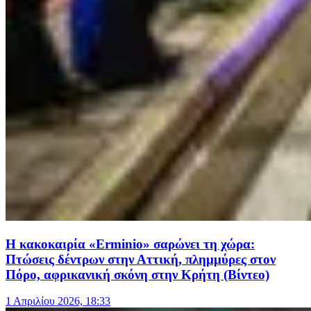
Η κακοκαιρία «Erminio» σαρώνει τη χώρα:
Πτώσεις δέντρων στην Αττική, πλημμύρες στον
Πόρο, αφρικανική σκόνη στην Κρήτη (Βίντεο)
1 Απριλίου 2026, 18:33