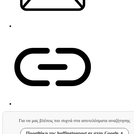
Για να μας βλέπεις πιο συχνά στα αποτελέσματα αναζήτησης
Προσθήκη της huffingtonpost.gr στην Google