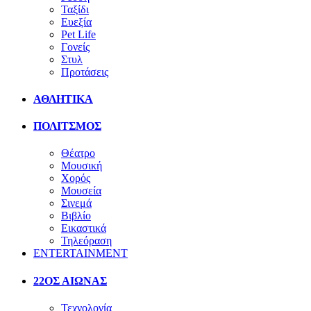
Ταξίδι
Ευεξία
Pet Life
Γονείς
Στυλ
Προτάσεις
ΑΘΛΗΤΙΚΑ
ΠΟΛΙΤΣΜΟΣ
Θέατρο
Μουσική
Χορός
Μουσεία
Σινεμά
Βιβλίο
Εικαστικά
Τηλεόραση
ENTERTAINMENT
22ΟΣ ΑΙΩΝΑΣ
Τεχνολογία