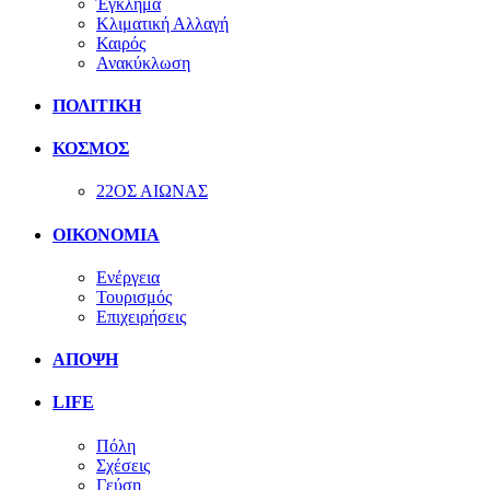
Έγκλημα
Κλιματική Αλλαγή
Καιρός
Ανακύκλωση
ΠΟΛΙΤΙΚΗ
ΚΟΣΜΟΣ
22ΟΣ ΑΙΩΝΑΣ
ΟΙΚΟΝΟΜΙΑ
Ενέργεια
Τουρισμός
Επιχειρήσεις
ΑΠΟΨΗ
LIFE
Πόλη
Σχέσεις
Γεύση