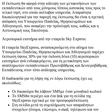
Η έκπτωση θα αφορά στην κάλυψη των μετακινήσεων των
εκπαιδευτικών από τους μόνιμους τόπους κατοικίας τους προς το
τελικό νησί, στο οποίο ανέλαβαν υπηρεσία. Απαραίτητα
δικαιολογητικά για την παροχή της έκπτωσης θα είναι η σχετική
απόφαση του Υπουργείου Παιδείας, Θρησκευμάτων και
Αθλητισμού, που αναφέρει την πρόσληψή τους, καθώς και η
Αστυνομική τους Ταυτότητα.
Αεροπορικά εισιτήρια από την εταιρεία Sky Express:
H εταιρεία SkyExpress, ανταποκρινόμενη στο αίτημα του
Υπουργείου Παιδείας, Θρησκευμάτων και Αθλητισμού παρέχει
έκπτωση ύψους 30% για την έκδοση δέκα (10) αεροπορικών
εισιτηρίων ανά ενδιαφερόμενο, για τη μετακίνηση των
αναπληρωτών εκπαιδευτικών Πρωτοβάθμιας και Δευτεροβάθμιας
Εκπαίδευσης στον τόπο ανάληψης υπηρεσίας.
Η διαδικασία για τη λήψη της εν λόγω έκπτωσης έχει ως
ακολούθως:
Οι δικαιούχοι θα λάβουν SMSμε έναν μοναδικό κωδικό
Το SMSθα περιέχει και ένα link για τη σελίδα της
SkyExpress σχετικά με την προσφορά/έκπτωση
Στη σελίδα μετά τη συμπλήρωση των απαραίτητων
στοιχείων (όνομα, επώνυμο, e-mail, τηλέφωνο και τον