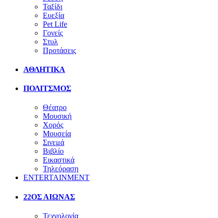
Ταξίδι
Ευεξία
Pet Life
Γονείς
Στυλ
Προτάσεις
ΑΘΛΗΤΙΚΑ
ΠΟΛΙΤΣΜΟΣ
Θέατρο
Μουσική
Χορός
Μουσεία
Σινεμά
Βιβλίο
Εικαστικά
Τηλεόραση
ENTERTAINMENT
22ΟΣ ΑΙΩΝΑΣ
Τεχνολογία