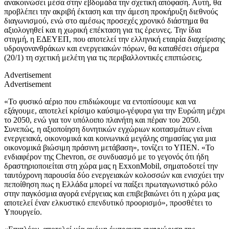
ανακοινώσει μέσα στην εβδομάδα την σχετική απόφαση. Αυτή, θα
προβλέπει την ακριβή έκταση και την άμεση προκήρυξη διεθνούς
διαγωνισμού, ενώ στο αμέσως προσεχές χρονικό διάστημα θα
αξιολογηθεί και η χωρική επέκταση για τις έρευνες. Την ίδια
στιγμή, η ΕΔΕΥΕΠ, που αποτελεί την ελληνική εταιρία διαχείρισης
υδρογονανθράκων και ενεργειακών πόρων, θα καταθέσει σήμερα
(20/1) τη σχετική μελέτη για τις περιβαλλοντικές επιπτώσεις.
Advertisement
Advertisement
«Το φυσικό αέριο που επιδιώκουμε να εντοπίσουμε και να
εξάγουμε, αποτελεί κρίσιμο καύσιμο-γέφυρα για την Ευρώπη μέχρι
το 2050, ενώ για τον υπόλοιπο πλανήτη και πέραν του 2050.
Συνεπώς, η αξιοποίηση δυνητικών εγχώριων κοιτασμάτων είναι
ενεργειακά, οικονομικά και κοινωνικά μεγάλης σημασίας για μια
οικονομικά βιώσιμη πράσινη μετάβαση», τονίζει το ΥΠΕΝ. «Το
ενδιαφέρον της Chevron, σε συνδυασμό με το γεγονός ότι ήδη
δραστηριοποιείται στη χώρα μας η ExxonMobil, σηματοδοτεί την
ταυτόχρονη παρουσία δύο ενεργειακών κολοσσών και ενισχύει την
πεποίθηση πως η Ελλάδα μπορεί να παίξει πρωταγωνιστικό ρόλο
στην παγκόσμια αγορά ενέργειας και επιβεβαιώνει ότι η χώρα μας
αποτελεί έναν ελκυστικό επενδυτικό προορισμό», προσθέτει το
Υπουργείο.