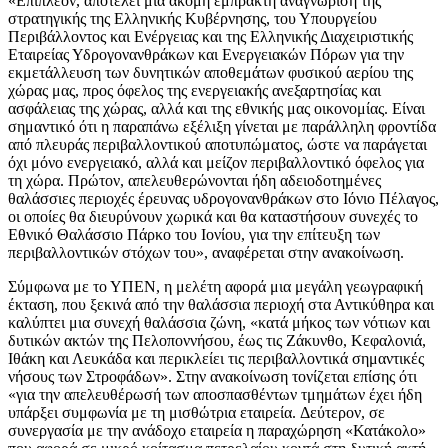
«Επιπλέον, αποτελεί μία ακόμη έμπρακτη αναγνώριση της
στρατηγικής της Ελληνικής Κυβέρνησης, του Υπουργείου
Περιβάλλοντος και Ενέργειας και της Ελληνικής Διαχειριστικής
Εταιρείας Υδρογονανθράκων και Ενεργειακών Πόρων για την
εκμετάλλευση των δυνητικών αποθεμάτων φυσικού αερίου της
χώρας μας, προς όφελος της ενεργειακής ανεξαρτησίας και
ασφάλειας της χώρας, αλλά και της εθνικής μας οικονομίας. Είναι
σημαντικό ότι η παραπάνω εξέλιξη γίνεται με παράλληλη φροντίδα
από πλευράς περιβαλλοντικού αποτυπώματος, ώστε να παράγεται
όχι μόνο ενεργειακό, αλλά και μείζον περιβαλλοντικό όφελος για
τη χώρα. Πρώτον, απελευθερώνονται ήδη αδειοδοτημένες
θαλάσσιες περιοχές έρευνας υδρογονανθράκων στο Ιόνιο Πέλαγος,
οι οποίες θα διευρύνουν χωρικά και θα καταστήσουν συνεχές το
Εθνικό Θαλάσσιο Πάρκο του Ιονίου, για την επίτευξη των
περιβαλλοντικών στόχων του», αναφέρεται στην ανακοίνωση.
Σύμφωνα με το ΥΠΕΝ, η μελέτη αφορά μια μεγάλη γεωγραφική
έκταση, που ξεκινά από την θαλάσσια περιοχή στα Αντικύθηρα και
καλύπτει μια συνεχή θαλάσσια ζώνη, «κατά μήκος των νότιων και
δυτικών ακτών της Πελοποννήσου, έως τις Ζάκυνθο, Κεφαλονιά,
Ιθάκη και Λευκάδα και περικλείει τις περιβαλλοντικά σημαντικές
νήσους των Στροφάδων». Στην ανακοίνωση τονίζεται επίσης ότι
«για την απελευθέρωσή των αποσπασθέντων τμημάτων έχει ήδη
υπάρξει συμφωνία με τη μισθώτρια εταιρεία. Δεύτερον, σε
συνεργασία με την ανάδοχο εταιρεία η παραχώρηση «Κατάκολο»