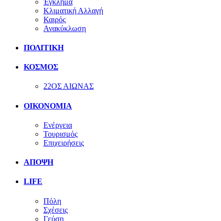
Έγκλημα
Κλιματική Αλλαγή
Καιρός
Ανακύκλωση
ΠΟΛΙΤΙΚΗ
ΚΟΣΜΟΣ
22ΟΣ ΑΙΩΝΑΣ
ΟΙΚΟΝΟΜΙΑ
Ενέργεια
Τουρισμός
Επιχειρήσεις
ΑΠΟΨΗ
LIFE
Πόλη
Σχέσεις
Γεύση