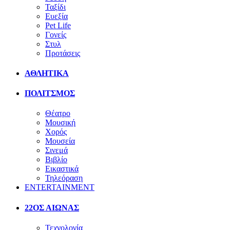
Ταξίδι
Ευεξία
Pet Life
Γονείς
Στυλ
Προτάσεις
ΑΘΛΗΤΙΚΑ
ΠΟΛΙΤΣΜΟΣ
Θέατρο
Μουσική
Χορός
Μουσεία
Σινεμά
Βιβλίο
Εικαστικά
Τηλεόραση
ENTERTAINMENT
22ΟΣ ΑΙΩΝΑΣ
Τεχνολογία