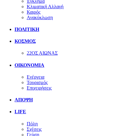
Έγκλημα
Κλιματική Αλλαγή
Καιρός
Ανακύκλωση
ΠΟΛΙΤΙΚΗ
ΚΟΣΜΟΣ
22ΟΣ ΑΙΩΝΑΣ
ΟΙΚΟΝΟΜΙΑ
Ενέργεια
Τουρισμός
Επιχειρήσεις
ΑΠΟΨΗ
LIFE
Πόλη
Σχέσεις
Γεύση