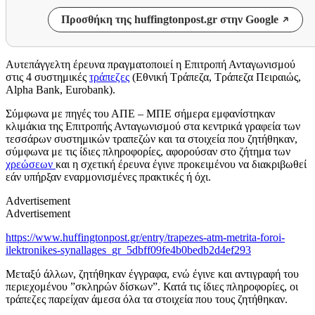
Προσθήκη της huffingtonpost.gr στην Google
Αυτεπάγγελτη έρευνα πραγματοποιεί η Επιτροπή Ανταγωνισμού
στις 4 συστημικές
τράπεζες
(Εθνική Τράπεζα, Τράπεζα Πειραιώς,
Alpha Bank, Eurobank).
Σύμφωνα με πηγές του ΑΠΕ – ΜΠΕ σήμερα εμφανίστηκαν
κλιμάκια της Επιτροπής Ανταγωνισμού στα κεντρικά γραφεία των
τεσσάρων συστημικών τραπεζών και τα στοιχεία που ζητήθηκαν,
σύμφωνα με τις ίδιες πληροφορίες, αφορούσαν στο ζήτημα των
χρεώσεων
και η σχετική έρευνα έγινε προκειμένου να διακριβωθεί
εάν υπήρξαν εναρμονισμένες πρακτικές ή όχι.
Advertisement
Advertisement
https://www.huffingtonpost.gr/entry/trapezes-atm-metrita-foroi-
ilektronikes-synallages_gr_5dbff09fe4b0bedb2d4ef293
Μεταξύ άλλων, ζητήθηκαν έγγραφα, ενώ έγινε και αντιγραφή του
περιεχομένου ”σκληρών δίσκων”. Κατά τις ίδιες πληροφορίες, οι
τράπεζες παρείχαν άμεσα όλα τα στοιχεία που τους ζητήθηκαν.