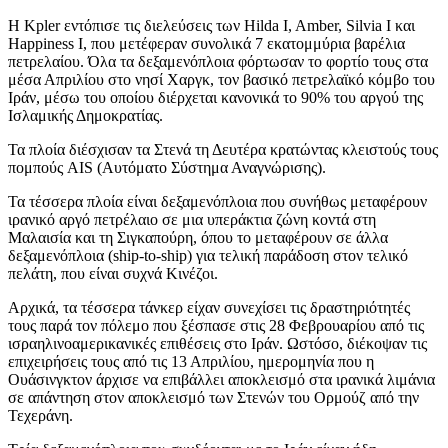
Η Kpler εντόπισε τις διελεύσεις των Hilda I, Amber, Silvia I και
Happiness I, που μετέφεραν συνολικά 7 εκατομμύρια βαρέλια
πετρελαίου. Όλα τα δεξαμενόπλοια φόρτωσαν το φορτίο τους στα
μέσα Απριλίου στο νησί Χαργκ, τον βασικό πετρελαϊκό κόμβο του
Ιράν, μέσω του οποίου διέρχεται κανονικά το 90% του αργού της
Ισλαμικής Δημοκρατίας.
Τα πλοία διέσχισαν τα Στενά τη Δευτέρα κρατώντας κλειστούς τους
πομπούς AIS (Αυτόματο Σύστημα Αναγνώρισης).
Τα τέσσερα πλοία είναι δεξαμενόπλοια που συνήθως μεταφέρουν
ιρανικό αργό πετρέλαιο σε μια υπεράκτια ζώνη κοντά στη
Μαλαισία και τη Σιγκαπούρη, όπου το μεταφέρουν σε άλλα
δεξαμενόπλοια (ship-to-ship) για τελική παράδοση στον τελικό
πελάτη, που είναι συχνά Κινέζοι.
Αρχικά, τα τέσσερα τάνκερ είχαν συνεχίσει τις δραστηριότητές
τους παρά τον πόλεμο που ξέσπασε στις 28 Φεβρουαρίου από τις
ισραηλινοαμερικανικές επιθέσεις στο Ιράν. Ωστόσο, διέκοψαν τις
επιχειρήσεις τους από τις 13 Απριλίου, ημερομηνία που η
Ουάσινγκτον άρχισε να επιβάλλει αποκλεισμό στα ιρανικά λιμάνια
σε απάντηση στον αποκλεισμό των Στενών του Ορμούζ από την
Τεχεράνη.