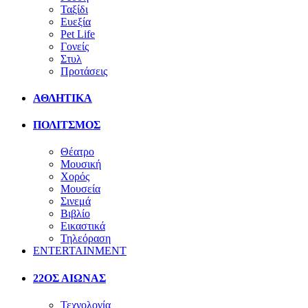
Ταξίδι
Ευεξία
Pet Life
Γονείς
Στυλ
Προτάσεις
ΑΘΛΗΤΙΚΑ
ΠΟΛΙΤΣΜΟΣ
Θέατρο
Μουσική
Χορός
Μουσεία
Σινεμά
Βιβλίο
Εικαστικά
Τηλεόραση
ENTERTAINMENT
22ΟΣ ΑΙΩΝΑΣ
Τεχνολογία