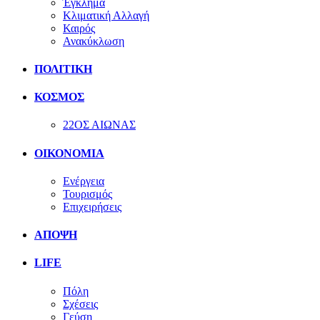
Έγκλημα
Κλιματική Αλλαγή
Καιρός
Ανακύκλωση
ΠΟΛΙΤΙΚΗ
ΚΟΣΜΟΣ
22ΟΣ ΑΙΩΝΑΣ
ΟΙΚΟΝΟΜΙΑ
Ενέργεια
Τουρισμός
Επιχειρήσεις
ΑΠΟΨΗ
LIFE
Πόλη
Σχέσεις
Γεύση