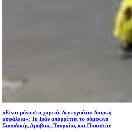
«Είναι μόνο στα χαρτιά, δεν εγγυάται διαρκή
ασφάλεια»: Το Ιράν απορρίπτει το σύμφωνο
Σαουδικής Αραβίας, Τουρκίας και Πακιστάν