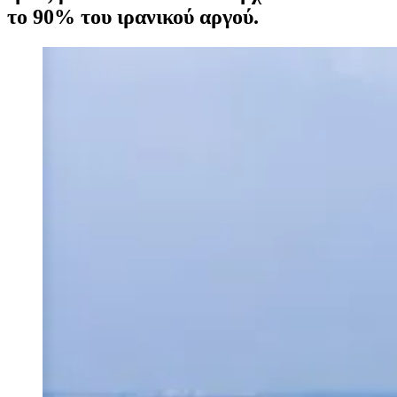
το 90% του ιρανικού αργού.