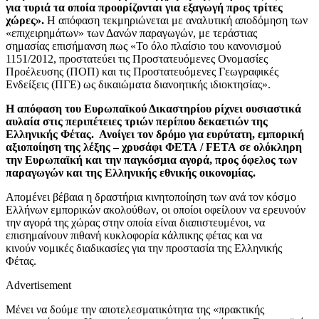
για τυριά τα οποία προορίζονται για εξαγωγή προς τρίτες
χώρες».
Η απόφαση τεκμηριώνεται με αναλυτική αποδόμηση των
«επιχειρημάτων» των Δανών παραγωγών, με τεράστιας
σημασίας επισήμανση πως «Το όλο πλαίσιο του κανονισμού
1151/2012, προστατεύει τις Προστατευόμενες Ονομασίες
Προέλευσης (ΠΟΠ) και τις Προστατευόμενες Γεωγραφικές
Ενδείξεις (ΠΓΕ) ως δικαιώματα διανοητικής ιδιοκτησίας».
Η απόφαση του Ευρωπαϊκού Δικαστηρίου ρίχνει ουσιαστικά
αυλαία στις περιπέτειες τριών περίπου δεκαετιών της
Ελληνικής Φέτας. Ανοίγει τον δρόμο για ευρύτατη, εμπορική
αξιοποίηση της λέξης – χρυσάφι ΦΕΤΑ / FETA σε ολόκληρη
την Ευρωπαϊκή και την παγκόσμια αγορά, προς όφελος των
παραγωγών και της Ελληνικής εθνικής οικονομίας.
Απομένει βέβαια η δραστήρια κινητοποίηση των ανά τον κόσμο
Ελλήνων εμπορικών ακολούθων, οι οποίοι οφείλουν να ερευνούν
την αγορά της χώρας στην οποία είναι διαπιστευμένοι, να
επισημαίνουν πιθανή κυκλοφορία κάλπικης φέτας και να
κινούν νομικές διαδικασίες για την προστασία της Ελληνικής
Φέτας.
Advertisement
Μένει να δούμε την αποτελεσματικότητα της «πρακτικής