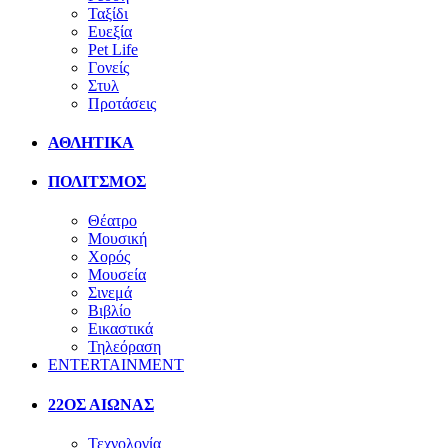
Ταξίδι
Ευεξία
Pet Life
Γονείς
Στυλ
Προτάσεις
ΑΘΛΗΤΙΚΑ
ΠΟΛΙΤΣΜΟΣ
Θέατρο
Μουσική
Χορός
Μουσεία
Σινεμά
Βιβλίο
Εικαστικά
Τηλεόραση
ENTERTAINMENT
22ΟΣ ΑΙΩΝΑΣ
Τεχνολογία