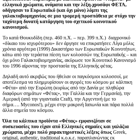
ελληνικά χρώματα, ονόματα και την λέξη-χρυσάφι ΦΕΤΑ,
οδήγησαν το Ευρωπαϊκό (και όχι μόνο) λόμπι της
γαλακτοβιομηχανίας σε μια τρομερή προσπάθεια με στόχο την
ταχύτερη δυνατή κατάργηση του σχετικού κοινοτικού
κανονισμού.
Το κατά Θουκυδίδη (περ. 460 π.Χ. – περ. 399 π.Χ.) διαχρονικό
«δίκαιο του ισχυρότερου» δεν άργησε να επικρατήσει: Λίγα μόλις
χρόνια αργότερα (1999) Δικαστήριο των Ευρωπαϊκών Κοινοτήτων,
κάτω από την τεράστια πίεση των κολοσσών της Ευρωπαϊκής – και
όχι μόνο Γαλακτοβιομηχανίας, ακύρωσε τον Κοινοτικό Κανονισμό
του 1996 αίροντας την προστασία της Ελληνικής φέτας.
Δηλαδή αυτό ακριβώς που ήθελαν οι παγκόσμιοι κολοσσοί, με
αποτέλεσμα να πλημμυρίσουν οι αγορές του κόσμου με κάλπικη
«Φέτα» από την Ευρώπη (κυρίως από την Δανία με πληθώρα
διαφόρων σημάτων «Φέτας», την Γαλλία και την Γερμανία), την
Αμερική (από την γιγαντιαία Craft), την Αργεντινή (με το
σήμα…. Myconos!), μέχρι στην μακρινή Ιαπωνία και πάρα πολλά
άλλα σημεία του κόσμου.
Όλα τα κάλπικα προϊόντα «Φέτας» εμφανιζόταν σε
συσκευασίες που είχαν από Ελληνικές σημαίες και γαλάζια
χρώματα, μέχρι πολύ χαρακτηριστικές λέξεις όπως
Greek,
original, authentic, traditional κ.ο.κ.ε. παραπλανώντας εκ