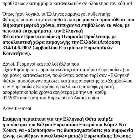
προθέσεως εκατομμύρια καταναλωτών σε ολόκληρο τον κόσμο!
Όπως ήταν λογικό, οι Έλληνες παραγωγοί αυθεντικής
Φέτας πέρασαν στην αντεπίθεση και
με μια νέα προσπάθεια που
διήρκησε μερικά χρόνια, πέτυχαν να επιβάλλουν εκ νέου, με
πειστικά επιχειρήματα, την Ελληνική
Φέτα σαν Προστατευόμενη Ονομασία Προέλευσης με
αποκλειστική χώρα παραγωγής την Ελλάδα (Απόφαση
314/14.6.2002 Συμβουλίου Επιτρόπων Ευρωπαϊκών
Κοινοτήτων).
Δανοί, Γερμανοί και πολλοί άλλοι που
είχαν θησαυρίσει παραπλανώντας εκατομμύρια Ευρωπαίων (και
όχι μόνο) καταναλωτών, πουλώντας άσπρο τυρί σαν «Ελληνική
Φέτα», προσέφυγαν αμέσως κατά της απόφασης του Συμβουλίου
των Ευρωπαίων Επιτρόπων, αλλά και η προσφυγή αυτή
απορρίφτηκε τρία χρόνια αργότερα με την υπ΄ αριθμ
92/2005 απόφαση του Ευρωπαϊκού Δικαστηρίου.
Advertisement
Επόμενη περιπέτεια για την Ελληνική Φέτα υπήρξε
η απόπειρα του Βέλγου Ευρωπαίου Επιτρόπου Κάρελ Ντε
Χουκτ, να «αξιοποιήσει» τις διαπραγματεύσεις για συμφωνία
ζώνης ελευθέρων συναλλαγών μεταξύ Ευρωπαϊκής Ένωσης