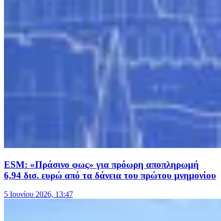
ESM: «Πράσινο φως» για πρόωρη αποπληρωμή
6,94 δισ. ευρώ από τα δάνεια του πρώτου μνημονίου
5 Ιουνίου 2026, 13:47