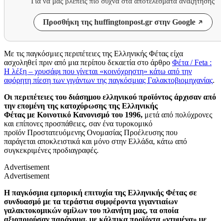
Για να μας βλέπεις πιο συχνά στα αποτελέσματα αναζήτησης
Προσθήκη της huffingtonpost.gr στην Google
Με τις παγκόσμιες περιπέτειες της Ελληνικής Φέτας είχα
ασχοληθεί πριν από μια περίπου δεκαετία στο άρθρο
Φέτα / Feta :
H λέξη – χρυσάφι που γίνεται «κοινόχρηστη» κάτω από την
αφόρητη πίεση των γιγάντων της παγκόσμιας Γαλακτοβιομηχανίας
.
Οι περιπέτειες του διάσημου ελληνικού προϊόντος άρχισαν από
την επομένη της κατοχύρωσης της Ελληνικής
Φέτας με Κοινοτικό Κανονισμό του 1996,
μετά από πολύχρονες
και επίπονες προσπάθειες, σαν ένα τυροκομικό
προϊόν Προστατευόμενης Ονομασίας Προέλευσης που
παράγεται αποκλειστικά και μόνο στην Ελλάδα, κάτω από
συγκεκριμένες προδιαγραφές.
Advertisement
Advertisement
Η παγκόσμια εμπορική επιτυχία της Ελληνικής Φέτας σε
συνδυασμό με τα τεράστια συμφέροντα γιγαντιαίων
γαλακτοκομικών ομίλων του πλανήτη μας, τα οποία
αξιοποιούσαν παράνομα, με κάλπικα προϊόντα «ντυμένα» με