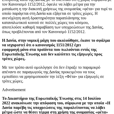
τον Κανονισμό 1152/2012, όφειλε να λάβει μέτρα για την
ματαίωση η την διακοπή χρήσεως της ονομασίας «φέτα» για τυρί το
οποίο παράγεται στη Δανία και εξάγεται σε τρίτες χώρες. Η
ανενόχλητη αυτή δραστηριότητα παραπλάνησης του
καταναλωτικού κοινού σε πολλές χώρες του κόσμου,
αποτελούσε καθαρή παραβίαση των υποχρεώσεων της Δανίας,
όπως προβλέπονται από τον Κανονισμό 1152/2012.
Η Δανία, στην νομική μάχη που ακολούθησε, έκανε το σφάλμα
να ισχυριστεί ότι ο κανονισμός 1151/2012 έχει
εφαρμογή μόνο στα προϊόντα που πωλούνται εντός της
Ευρωπαϊκής Ένωσης και δεν καλύπτει τις εξαγωγές προς
τρίτες χώρες.
Με τον τρόπο αυτό ομολόγησε ότι δεν έπραξε το παραμικρό
απέναντι σε παραγωγούς της Δανίας προκειμένου να τους
εμποδίσει να χρησιμοποιούν την λέξη «Φέτα» για εξαγωγές σε
τρίτες χώρες.
Advertisement
Το Δικαστήριο της Ευρωπαϊκής Ένωσης στις 14 Ιουλίου
2022 ανακοίνωσε την απόφαση του, σύμφωνα με την οποία «Η
Δανία παρέβη τις υποχρεώσεις της παραλείποντας να λάβει
μέτρα ώστε να θέσει τέρμα στη χρήση της ονομασίας «φέτα»