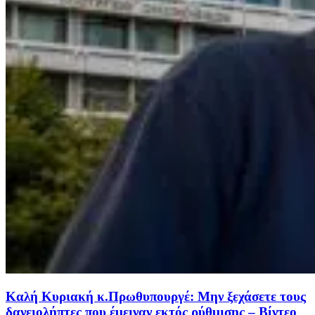
Καλή Κυριακή κ.Πρωθυπουργέ: Μην ξεχάσετε τους
δανειολήπτες που έμειναν εκτός ρύθμισης – Βίντεο