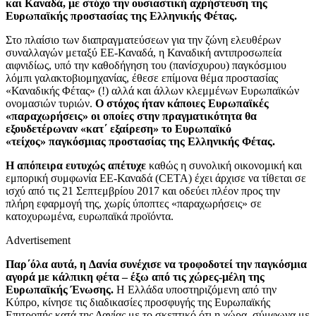
και Καναδά, με στόχο την ουσιαστική αχρήστευση της
Ευρωπαϊκής προστασίας της Ελληνικής Φέτας.
Στο πλαίσιο των διαπραγματεύσεων για την ζώνη ελευθέρων
συναλλαγών μεταξύ ΕΕ-Καναδά, η Καναδική αντιπροσωπεία
αιφνιδίως, υπό την καθοδήγηση του (πανίσχυρου) παγκόσμιου
λόμπι γαλακτοβιομηχανίας, έθεσε επίμονα θέμα προστασίας
«Καναδικής Φέτας» (!) αλλά και άλλων κλεμμένων Ευρωπαϊκών
ονομασιών τυριών.
Ο στόχος ήταν κάποιες Ευρωπαϊκές
«παραχωρήσεις» οι οποίες στην πραγματικότητα θα
εξουδετέρωναν «κατ΄ εξαίρεση» το Ευρωπαϊκό
«τείχος» παγκόσμιας προστασίας της Ελληνικής Φέτας.
Η απόπειρα ευτυχώς απέτυχε
καθώς η συνολική οικονομική και
εμπορική συμφωνία ΕΕ-Καναδά (CETA) έχει άρχισε να τίθεται σε
ισχύ από τις 21 Σεπτεμβρίου 2017 και οδεύει πλέον προς την
πλήρη εφαρμογή της, χωρίς ύποπτες «παραχωρήσεις» σε
κατοχυρωμένα, ευρωπαϊκά προϊόντα.
Advertisement
Παρ΄όλα αυτά, η Δανία συνέχισε να τροφοδοτεί την παγκόσμια
αγορά με κάλπικη φέτα – έξω από τις χώρες-μέλη της
Ευρωπαϊκής Ένωσης.
Η Ελλάδα υποστηριζόμενη από την
Κύπρο, κίνησε τις διαδικασίες προσφυγής της Ευρωπαϊκής
Επιτροπής κατά της Δανίας με το σκεπτικό ότι η χώρα, σύμφωνα με