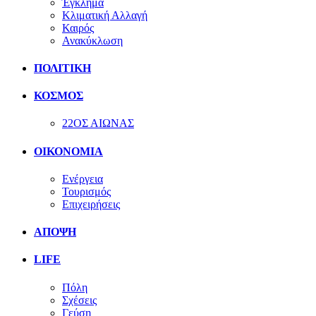
Έγκλημα
Κλιματική Αλλαγή
Καιρός
Ανακύκλωση
ΠΟΛΙΤΙΚΗ
ΚΟΣΜΟΣ
22ΟΣ ΑΙΩΝΑΣ
ΟΙΚΟΝΟΜΙΑ
Ενέργεια
Τουρισμός
Επιχειρήσεις
ΑΠΟΨΗ
LIFE
Πόλη
Σχέσεις
Γεύση