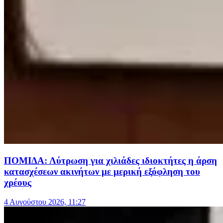
ΠΟΜΙΔΑ: Λύτρωση για χιλιάδες ιδιοκτήτες η άρση
κατασχέσεων ακινήτων με μερική εξόφληση του
χρέους
4 Αυγούστου 2026, 11:27