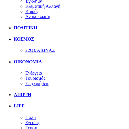
Έγκλημα
Κλιματική Αλλαγή
Καιρός
Ανακύκλωση
ΠΟΛΙΤΙΚΗ
ΚΟΣΜΟΣ
22ΟΣ ΑΙΩΝΑΣ
ΟΙΚΟΝΟΜΙΑ
Ενέργεια
Τουρισμός
Επιχειρήσεις
ΑΠΟΨΗ
LIFE
Πόλη
Σχέσεις
Γεύση