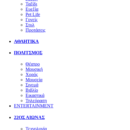
Ταξίδι
Ευεξία
Pet Life
Γονείς
Στυλ
Προτάσεις
ΑΘΛΗΤΙΚΑ
ΠΟΛΙΤΣΜΟΣ
Θέατρο
Μουσική
Χορός
Μουσεία
Σινεμά
Βιβλίο
Εικαστικά
Τηλεόραση
ENTERTAINMENT
22ΟΣ ΑΙΩΝΑΣ
Τεχνολογία