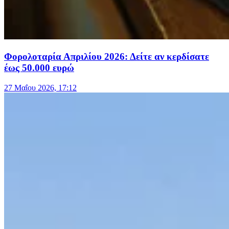
Φορολοταρία Απριλίου 2026: Δείτε αν κερδίσατε
έως 50.000 ευρώ
27 Μαΐου 2026, 17:12