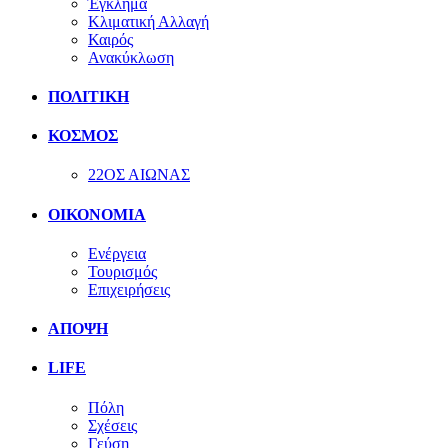
Έγκλημα
Κλιματική Αλλαγή
Καιρός
Ανακύκλωση
ΠΟΛΙΤΙΚΗ
ΚΟΣΜΟΣ
22ΟΣ ΑΙΩΝΑΣ
ΟΙΚΟΝΟΜΙΑ
Ενέργεια
Τουρισμός
Επιχειρήσεις
ΑΠΟΨΗ
LIFE
Πόλη
Σχέσεις
Γεύση