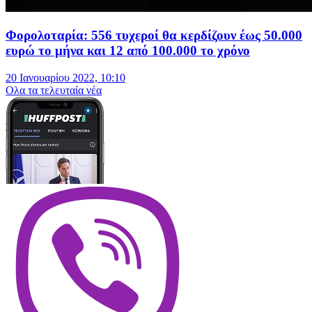
Φορολοταρία: 556 τυχεροί θα κερδίζουν έως 50.000
ευρώ το μήνα και 12 από 100.000 το χρόνο
20 Ιανουαρίου 2022, 10:10
Oλα τα τελευταία νέα