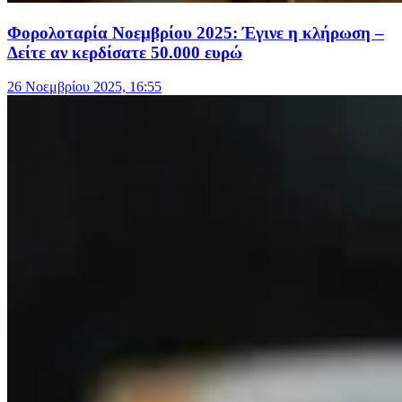
Φορολοταρία Νοεμβρίου 2025: Έγινε η κλήρωση –
Δείτε αν κερδίσατε 50.000 ευρώ
26 Νοεμβρίου 2025, 16:55