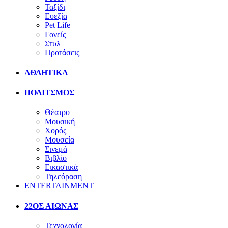
Ταξίδι
Ευεξία
Pet Life
Γονείς
Στυλ
Προτάσεις
ΑΘΛΗΤΙΚΑ
ΠΟΛΙΤΣΜΟΣ
Θέατρο
Μουσική
Χορός
Μουσεία
Σινεμά
Βιβλίο
Εικαστικά
Τηλεόραση
ENTERTAINMENT
22ΟΣ ΑΙΩΝΑΣ
Τεχνολογία