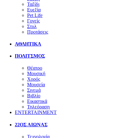
Ταξίδι
Ευεξία
Pet Life
Γονείς
Στυλ
Προτάσεις
ΑΘΛΗΤΙΚΑ
ΠΟΛΙΤΣΜΟΣ
Θέατρο
Μουσική
Χορός
Μουσεία
Σινεμά
Βιβλίο
Εικαστικά
Τηλεόραση
ENTERTAINMENT
22ΟΣ ΑΙΩΝΑΣ
Τεχνολογία