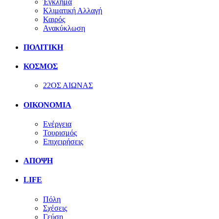
Έγκλημα
Κλιματική Αλλαγή
Καιρός
Ανακύκλωση
ΠΟΛΙΤΙΚΗ
ΚΟΣΜΟΣ
22ΟΣ ΑΙΩΝΑΣ
ΟΙΚΟΝΟΜΙΑ
Ενέργεια
Τουρισμός
Επιχειρήσεις
ΑΠΟΨΗ
LIFE
Πόλη
Σχέσεις
Γεύση