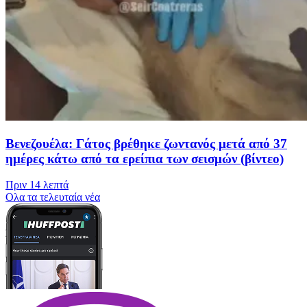
Βενεζουέλα: Γάτος βρέθηκε ζωντανός μετά από 37
ημέρες κάτω από τα ερείπια των σεισμών (βίντεο)
Πριν
14 λεπτά
Oλα τα τελευταία νέα