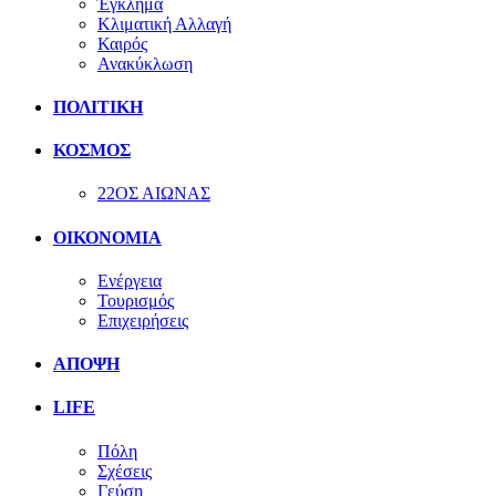
Έγκλημα
Κλιματική Αλλαγή
Καιρός
Ανακύκλωση
ΠΟΛΙΤΙΚΗ
ΚΟΣΜΟΣ
22ΟΣ ΑΙΩΝΑΣ
ΟΙΚΟΝΟΜΙΑ
Ενέργεια
Τουρισμός
Επιχειρήσεις
ΑΠΟΨΗ
LIFE
Πόλη
Σχέσεις
Γεύση