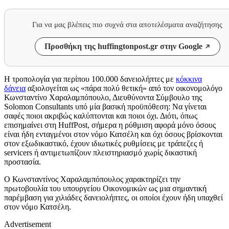
Για να μας βλέπεις πιο συχνά στα αποτελέσματα αναζήτησης
Προσθήκη της huffingtonpost.gr στην Google
Η τροπολογία για περίπου 100.000 δανειολήπτες με
κόκκινα
δάνεια
αξιολογείται ως «πάρα πολύ θετική» από τον οικονομολόγο
Κωνσταντίνο Χαραλαμπόπουλο, Διευθύνοντα Σύμβουλο της
Solomon Consultants υπό μία βασική προϋπόθεση: Να γίνεται
σαφές ποιοι ακριβώς καλύπτονται και ποιοι όχι. Διότι, όπως
επισημαίνει στη HuffPost, σήμερα η ρύθμιση αφορά μόνο όσους
είναι ήδη ενταγμένοι στον νόμο Κατσέλη και όχι όσους βρίσκονται
στον εξωδικαστικό, έχουν ιδιωτικές ρυθμίσεις με τράπεζες ή
servicers ή αντιμετωπίζουν πλειστηριασμό χωρίς δικαστική
προστασία.
Ο Κωνσταντίνος Χαραλαμπόπουλος χαρακτηρίζει την
πρωτοβουλία του υπουργείου Οικονομικών ως μια σημαντική
παρέμβαση για χιλιάδες δανειολήπτες, οι οποίοι έχουν ήδη υπαχθεί
στον νόμο Κατσέλη.
Advertisement