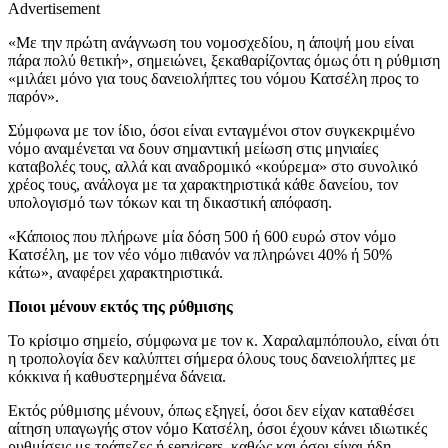
Advertisement
«Με την πρώτη ανάγνωση του νομοσχεδίου, η άποψή μου είναι
πάρα πολύ θετική», σημειώνει, ξεκαθαρίζοντας όμως ότι η ρύθμιση
«μιλάει μόνο για τους δανειολήπτες του νόμου Κατσέλη προς το
παρόν».
Σύμφωνα με τον ίδιο, όσοι είναι ενταγμένοι στον συγκεκριμένο
νόμο αναμένεται να δουν σημαντική μείωση στις μηνιαίες
καταβολές τους, αλλά και αναδρομικό «κούρεμα» στο συνολικό
χρέος τους, ανάλογα με τα χαρακτηριστικά κάθε δανείου, τον
υπολογισμό των τόκων και τη δικαστική απόφαση.
«Κάποιος που πλήρωνε μία δόση 500 ή 600 ευρώ στον νόμο
Κατσέλη, με τον νέο νόμο πιθανόν να πληρώνει 40% ή 50%
κάτω», αναφέρει χαρακτηριστικά.
Ποιοι μένουν εκτός της ρύθμισης
Το κρίσιμο σημείο, σύμφωνα με τον κ. Χαραλαμπόπουλο, είναι ότι
η τροπολογία δεν καλύπτει σήμερα όλους τους δανειολήπτες με
κόκκινα ή καθυστερημένα δάνεια.
Εκτός ρύθμισης μένουν, όπως εξηγεί, όσοι δεν είχαν καταθέσει
αίτηση υπαγωγής στον νόμο Κατσέλη, όσοι έχουν κάνει ιδιωτικές
ρυθμίσεις με τράπεζες ή servicers, καθώς και όσοι είναι ήδη