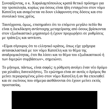
Συνοψίζοντας, ο κ. Χαραλαμπόπουλος κρατά θετικό πρόσημο για
την τροπολογία, κυρίως για όσους είναι ήδη ενταγμένοι στον νόμο
Κατσέλη και αναμένεται να δουν ελάφρυνση στις δόσεις και στο
συνολικό τους χρέος.
Ταυτόχρονα, όμως, επισημαίνει ότι το επόμενο μεγάλο πεδίο θα
είναι η διεκδίκηση αντίστοιχης μεταχείρισης από όσους βρίσκονται
στον εξωδικαστικό μηχανισμό ή έχουν προχωρήσει σε ρυθμίσεις
με τράπεζες και servicers.
«Είμαι σίγουρος ότι το ελληνικό κράτος, όπως είχε γρήγορα
αντανακλαστικά με τον νόμο Κατσέλη και το θέμα της
αναδρομικότητας, έτσι θα λύσει και το θέμα του εξωδικαστικού ή
των διμερών συμβάσεων», σημειώνει.
Το μήνυμα, πάντως, είναι σαφές: η ρύθμιση ανοίγει έναν νέο δρόμο
για χιλιάδες δανειολήπτες. Το ερώτημα είναι αν αυτός ο δρόμος θα
μείνει περιορισμένος μόνο στον νόμο Κατσέλη ή αν θα επεκταθεί
και σε εκείνους που σήμερα αισθάνονται ότι έχουν μείνει εκτός
προστασίας.