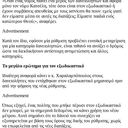
«Όταν ένας νόμος πιάνει ένα μέρος των δανειοληπτών και αφορά
μόνο τον νόμο Κατσέλη, τότε όσοι είναι στον εξωδικαστικό ή
έχουν συμβάσεις απευθείας με τους servicers θα πουν: εμείς γιατί
δεν είμαστε μέσα σε αυτές τις διατάξεις; Είμαστε παιδιά ενός
κατώτερου Θεού;», αναφέρει.
Advertisement
Κατά τον ίδιο, εφόσον μία ρύθμιση προβλέπει ευνοϊκή μεταχείριση
για μία κατηγορία δανειοληπτών, είναι πιθανό να ανοίξει ο δρόμος
ώστε να διεκδικήσουν αντίστοιχη αντιμετώπιση και άλλες
κατηγορίες.
Το μεγάλο ερώτημα για τον εξωδικαστικό
Ιδιαίτερη αναφορά κάνει ο κ. Χαραλαμπόπουλος στους
δανειολήπτες που εντάχθηκαν στον εξωδικαστικό μηχανισμό πριν
από την ψήφιση της νέας ρύθμισης.
Advertisement
Όπως εξηγεί, ένας πολίτης που μπήκε πέρυσι στον εξωδικαστικό
δεν μπορεί, με τα σημερινά δεδομένα, να κάνει χρήση του νέου
μέτρου. Αυτό σημαίνει ότι το δάνειό του συνεχίζει να
εξυπηρετείται με βάση τους όρους της δικής του ρύθμισης, χωρίς
να επωφελείται από τις νέες διατάξεις.