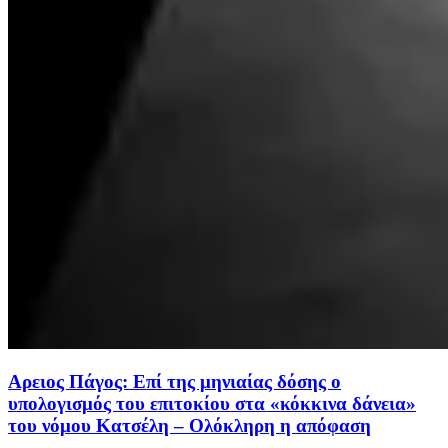
Αρειος Πάγος: Επί της μηνιαίας δόσης ο
υπολογισμός του επιτοκίου στα «κόκκινα δάνεια»
του νόμου Κατσέλη – Ολόκληρη η απόφαση