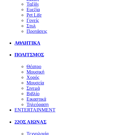
Ταξίδι
Ευεξία
Pet Life
Γονείς
Στυλ
Προτάσεις
ΑΘΛΗΤΙΚΑ
ΠΟΛΙΤΣΜΟΣ
Θέατρο
Μουσική
Χορός
Μουσεία
Σινεμά
Βιβλίο
Εικαστικά
Τηλεόραση
ENTERTAINMENT
22ΟΣ ΑΙΩΝΑΣ
Τεχνολογία