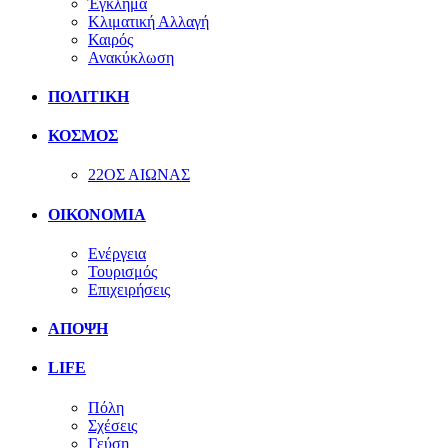
Έγκλημα
Κλιματική Αλλαγή
Καιρός
Ανακύκλωση
ΠΟΛΙΤΙΚΗ
ΚΟΣΜΟΣ
22ΟΣ ΑΙΩΝΑΣ
ΟΙΚΟΝΟΜΙΑ
Ενέργεια
Τουρισμός
Επιχειρήσεις
ΑΠΟΨΗ
LIFE
Πόλη
Σχέσεις
Γεύση