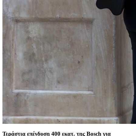
Τεράστια επένδυση 400 εκατ. της Bosch για