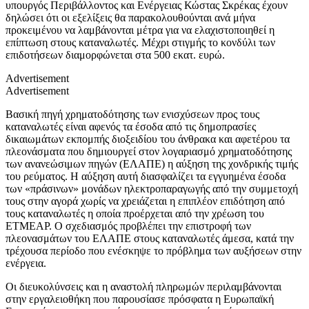
υπουργός Περιβάλλοντος και Ενέργειας Κώστας Σκρέκας έχουν
δηλώσει ότι οι εξελίξεις θα παρακολουθούνται ανά μήνα
προκειμένου να λαμβάνονται μέτρα για να ελαχιστοποιηθεί η
επίπτωση στους καταναλωτές. Μέχρι στιγμής το κονδύλι των
επιδοτήσεων διαμορφώνεται στα 500 εκατ. ευρώ.
Advertisement
Advertisement
Βασική πηγή χρηματοδότησης των ενισχύσεων προς τους
καταναλωτές είναι αφενός τα έσοδα από τις δημοπρασίες
δικαιωμάτων εκπομπής διοξειδίου του άνθρακα και αφετέρου τα
πλεονάσματα που δημιουργεί στον λογαριασμό χρηματοδότησης
των ανανεώσιμων πηγών (ΕΛΑΠΕ) η αύξηση της χονδρικής τιμής
του ρεύματος. Η αύξηση αυτή διασφαλίζει τα εγγυημένα έσοδα
των «πράσινων» μονάδων ηλεκτροπαραγωγής από την συμμετοχή
τους στην αγορά χωρίς να χρειάζεται η επιπλέον επιδότηση από
τους καταναλωτές η οποία προέρχεται από την χρέωση του
ΕΤΜΕΑΡ. Ο σχεδιασμός προβλέπει την επιστροφή των
πλεονασμάτων του ΕΛΑΠΕ στους καταναλωτές άμεσα, κατά την
τρέχουσα περίοδο που ενέσκηψε το πρόβλημα των αυξήσεων στην
ενέργεια.
Οι διευκολύνσεις και η αναστολή πληρωμών περιλαμβάνονται
στην εργαλειοθήκη που παρουσίασε πρόσφατα η Ευρωπαϊκή