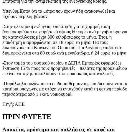
Επιτροπή για την αντιμετώπιση της ενεργειακής κρίσης.
Υπενθυμίζεται ότι τα μέτρα που έχουν ήδη ανακοινωθεί και
ισχύουν περιλαμβάνουν:
-Στην ηλεκτρική ενέργεια, επιδότηση για τη χαμηλή τάση
(νοικοκυριά και επιχειρήσεις) ύψους 60 ευρώ ανά μεγαβατώρα για
τις καταναλώσεις μέχρι 300 κιλοβατώρες το μήνα. Έτσι, η
επιδότηση διαμορφώνεται σε 18 ευρώ το μήνα. Για τους
δικαιούχους του Κοινωνικού Οικιακού Τιμολογίου η επιδότηση
διαμορφώνεται στα 80 ευρώ ανά μεγαβατώρα, ή 24 ευρώ το μήνα.
-Στον τομέα του φυσικού αερίου η ΔΕΠΑ Εμπορίας εφαρμόζει
έκπτωση 15 % προς τους προμηθευτές – πελάτες της προκειμένου
εκείνοι να την μετακυλίσουν στους οικιακούς καταναλωτές.
-Παράλληλα αυξάνεται το επίδομα θέρμανσης και διευρύνονται τα
κριτήρια υπαγωγής με στόχο να ενταχθούν κατά τη φετινή περίοδο
περισσότερα από 1 εκατ. νοικοκυριά.
Πηγή: ΑΠΕ
ΠΡΙΝ ΦΥΓΕΤΕ
Λουκέτα, πρόστιμα και συλλήψεις σε καφέ και