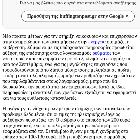
Για να μας βλέπεις πιο συχνά στα αποτελέσματα αναζήτησης
Προσθήκη της huffingtonpost.gr στην Google
Νέο πακέτο μέτρων για την στήριξη νοικοκυριών και επιχειρήσεων
στην αντιμετώπιση των ανατιμήσεων στην
ενέργεια
ετοιμάζει η
κυβέρνηση. Σύμφωνα με τις υπάρχουσες πληροφορίες προωθείται
αύξηση της επιδότησης στους λογαριασμούς
ρεύματος
των
νοικοκυριών και επιχειρήσεων η οποία ξεκίνησε να εφαρμόζεται
από τον Σεπτέμβριο, ενώ για τις μεγαλύτερες επιχειρήσεις που
τροφοδοτούνται από το δίκτυο μέσης τάσης μελετάται σε πρώτη
φάση η αναστολή πληρωμής ορισμένων ρυθμιζόμενων χρεώσεων
που περιλαμβάνονται στους λογαριασμούς, μέτρο που θα
διευκολύνει την ρευστότητα των επιχειρήσεων. Κατά τις ίδιες
πληροφορίες η αναστολή των χρεώσεων εξετάζεται να εφαρμοστεί
και για τους ευάλωτους καταναλωτές.
Η ανάγκη για ενίσχυση των μέτρων στήριξης των καταναλωτών
προέκυψε δεδομένου ότι οι τιμές της ηλεκτρικής ενέργειας
αυξήθηκαν περαιτέρω τον Οκτώβριο στο επίπεδο των 200 ευρώ
στην χονδρική, ενώ οι υπολογισμοί για την επιδότηση που
εφαρμόζεται από τον Σεπτέμβριο έγιναν με τιμή χονδρικής στο
επίπεδο των 100-130 ευρώ. Ηδη η κυβέρνηση και ο αρμόδιος