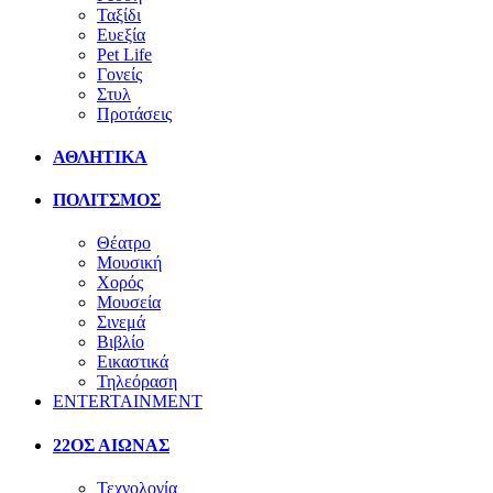
Ταξίδι
Ευεξία
Pet Life
Γονείς
Στυλ
Προτάσεις
ΑΘΛΗΤΙΚΑ
ΠΟΛΙΤΣΜΟΣ
Θέατρο
Μουσική
Χορός
Μουσεία
Σινεμά
Βιβλίο
Εικαστικά
Τηλεόραση
ENTERTAINMENT
22ΟΣ ΑΙΩΝΑΣ
Τεχνολογία