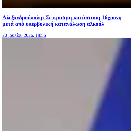
Αλεξανδρούπολη: Σε κρίσιμη κατάσταση 16χρονη
μετά από υπερβολική κατανάλωση αλκοόλ
20 Ιουλίου 2026, 18:56