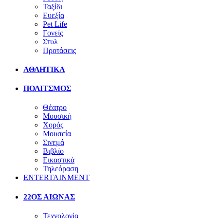
Ταξίδι
Ευεξία
Pet Life
Γονείς
Στυλ
Προτάσεις
ΑΘΛΗΤΙΚΑ
ΠΟΛΙΤΣΜΟΣ
Θέατρο
Μουσική
Χορός
Μουσεία
Σινεμά
Βιβλίο
Εικαστικά
Τηλεόραση
ENTERTAINMENT
22ΟΣ ΑΙΩΝΑΣ
Τεχνολογία