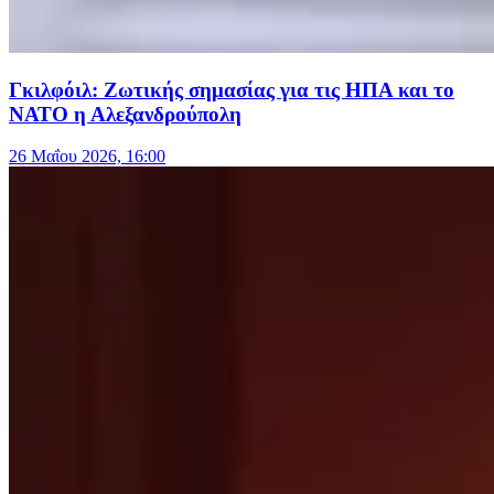
Γκιλφόιλ: Ζωτικής σημασίας για τις ΗΠΑ και το
ΝΑΤΟ η Αλεξανδρούπολη
26 Μαΐου 2026, 16:00