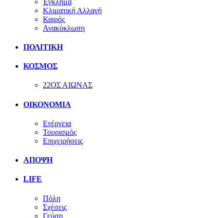
Έγκλημα
Κλιματική Αλλαγή
Καιρός
Ανακύκλωση
ΠΟΛΙΤΙΚΗ
ΚΟΣΜΟΣ
22ΟΣ ΑΙΩΝΑΣ
ΟΙΚΟΝΟΜΙΑ
Ενέργεια
Τουρισμός
Επιχειρήσεις
ΑΠΟΨΗ
LIFE
Πόλη
Σχέσεις
Γεύση