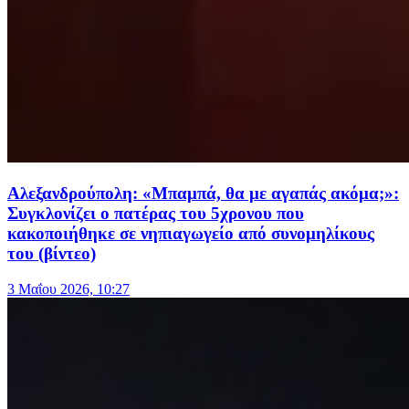
Αλεξανδρούπολη: «Μπαμπά, θα με αγαπάς ακόμα;»:
Συγκλονίζει ο πατέρας του 5χρονου που
κακοποιήθηκε σε νηπιαγωγείο από συνομηλίκους
του (βίντεο)
3 Μαΐου 2026, 10:27