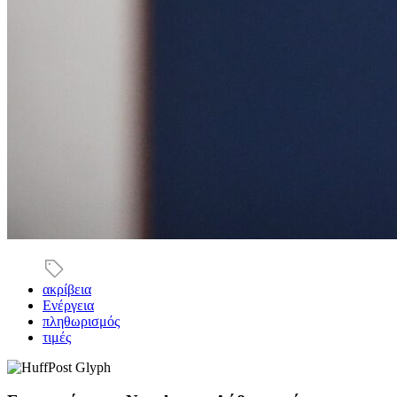
ακρίβεια
Ενέργεια
πληθωρισμός
τιμές