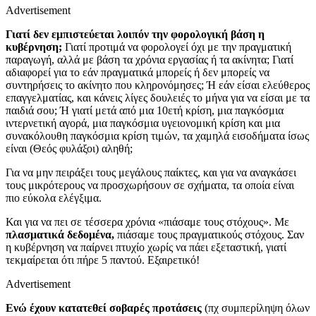
Advertisement
Γιατί δεν εμπιστεύεται λοιπόν την φορολογική βάση η
κυβέρνηση;
Γιατί προτιμά να φορολογεί όχι με την πραγματική
παραγωγή, αλλά με βάση τα χρόνια εργασίας ή τα ακίνητα; Γιατί
αδιαφορεί για το εάν πραγματικά μπορείς ή δεν μπορείς να
συντηρήσεις το ακίνητο που κληρονόμησες; Ή εάν είσαι ελεύθερος
επαγγελματίας, και κάνεις λίγες δουλειές το μήνα για να είσαι με τα
παιδιά σου; Ή γιατί μετά από μια 10ετή κρίση, μια παγκόσμια
ιντερνετική αγορά, μια παγκόσμια υγειονομική κρίση και μια
συνακόλουθη παγκόσμια κρίση τιμών, τα χαμηλά εισοδήματα ίσως
είναι (Θεός φυλάξοι) αληθή;
Για να μην πειράξει τους μεγάλους παίκτες, και για να αναγκάσει
τους μικρότερους να προσχωρήσουν σε σχήματα, τα οποία είναι
πιο εύκολα ελέγξιμα.
Και για να πει σε τέσσερα χρόνια «πιάσαμε τους στόχους». Με
πλασματικά δεδομένα,
πιάσαμε τους πραγματικούς στόχους. Σαν
η κυβέρνηση να παίρνει πτυχίο χωρίς να πάει εξεταστική, γιατί
τεκμαίρεται ότι πήρε 5 παντού. Εξαιρετικό!
Advertisement
Ενώ έχουν κατατεθεί σοβαρές προτάσεις
(πχ συμπερίληψη όλων