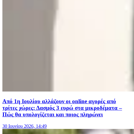
Από 1η Ιουλίου αλλάζουν οι online αγορές από
τρίτες χώρες: Δασμός 3 ευρώ στα μικροδέματα –
Πώς θα υπολογίζεται και ποιος πληρώνει
30 Ιουνίου 2026, 14:49