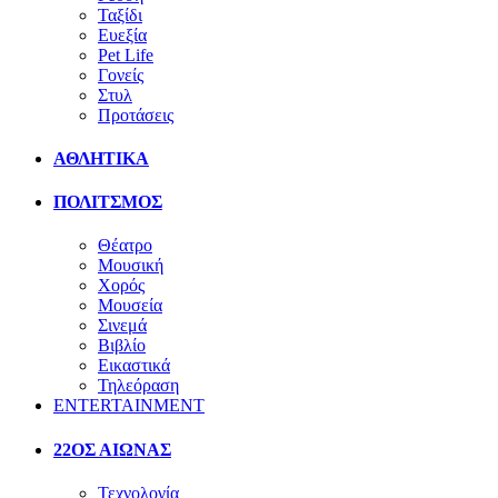
Ταξίδι
Ευεξία
Pet Life
Γονείς
Στυλ
Προτάσεις
ΑΘΛΗΤΙΚΑ
ΠΟΛΙΤΣΜΟΣ
Θέατρο
Μουσική
Χορός
Μουσεία
Σινεμά
Βιβλίο
Εικαστικά
Τηλεόραση
ENTERTAINMENT
22ΟΣ ΑΙΩΝΑΣ
Τεχνολογία