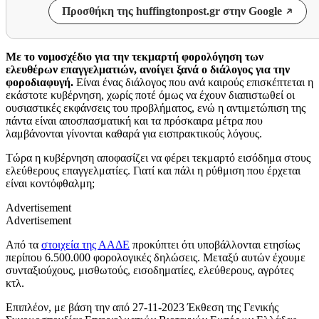
Προσθήκη της huffingtonpost.gr στην Google
Με το νομοσχέδιο για την τεκμαρτή φορολόγηση των
ελευθέρων επαγγελματιών, ανοίγει ξανά ο διάλογος για την
φοροδιαφυγή.
Είναι ένας διάλογος που ανά καιρούς επισκέπτεται η
εκάστοτε κυβέρνηση, χωρίς ποτέ όμως να έχουν διαπιστωθεί οι
ουσιαστικές εκφάνσεις του προβλήματος, ενώ η αντιμετώπιση της
πάντα είναι αποσπασματική και τα πρόσκαιρα μέτρα που
λαμβάνονται γίνονται καθαρά για εισπρακτικούς λόγους.
Τώρα η κυβέρνηση αποφασίζει να φέρει τεκμαρτό εισόδημα στους
ελεύθερους επαγγελματίες. Γιατί και πάλι η ρύθμιση που έρχεται
είναι κοντόφθαλμη;
Advertisement
Advertisement
Από τα
στοιχεία της ΑΑΔΕ
προκύπτει ότι υποβάλλονται ετησίως
περίπου 6.500.000 φορολογικές δηλώσεις. Μεταξύ αυτών έχουμε
συνταξιούχους, μισθωτούς, εισοδηματίες, ελεύθερους, αγρότες
κτλ.
Επιπλέον, με βάση την από 27-11-2023 Έκθεση της Γενικής