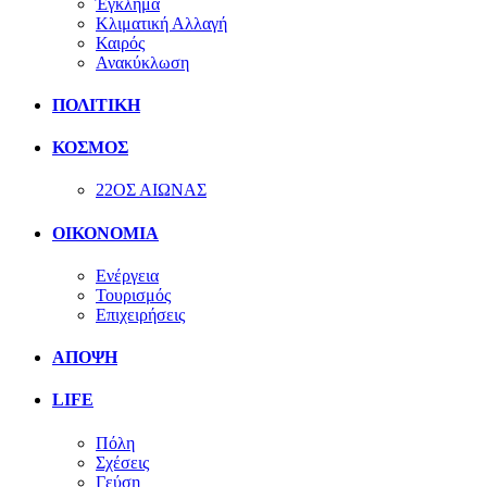
Έγκλημα
Κλιματική Αλλαγή
Καιρός
Ανακύκλωση
ΠΟΛΙΤΙΚΗ
ΚΟΣΜΟΣ
22ΟΣ ΑΙΩΝΑΣ
ΟΙΚΟΝΟΜΙΑ
Ενέργεια
Τουρισμός
Επιχειρήσεις
ΑΠΟΨΗ
LIFE
Πόλη
Σχέσεις
Γεύση