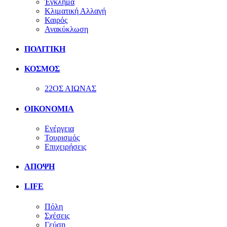
Έγκλημα
Κλιματική Αλλαγή
Καιρός
Ανακύκλωση
ΠΟΛΙΤΙΚΗ
ΚΟΣΜΟΣ
22ΟΣ ΑΙΩΝΑΣ
ΟΙΚΟΝΟΜΙΑ
Ενέργεια
Τουρισμός
Επιχειρήσεις
ΑΠΟΨΗ
LIFE
Πόλη
Σχέσεις
Γεύση