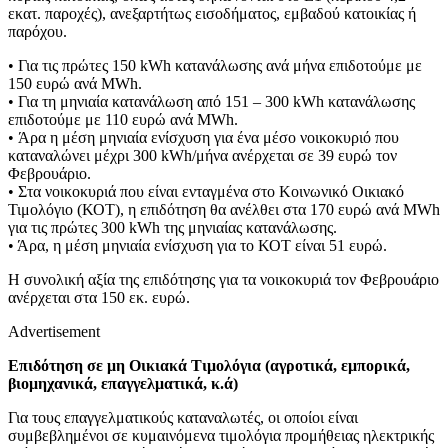
εκατ. παροχές), ανεξαρτήτως εισοδήματος, εμβαδού κατοικίας ή
παρόχου.
• Για τις πρώτες 150 kWh κατανάλωσης ανά μήνα επιδοτούμε με
150 ευρώ ανά MWh.
• Για τη μηνιαία κατανάλωση από 151 – 300 kWh κατανάλωσης
επιδοτούμε με 110 ευρώ ανά MWh.
• Άρα η μέση μηνιαία ενίσχυση για ένα μέσο νοικοκυριό που
καταναλώνει μέχρι 300 kWh/μήνα ανέρχεται σε 39 ευρώ τον
Φεβρουάριο.
• Στα νοικοκυριά που είναι ενταγμένα στο Κοινωνικό Οικιακό
Τιμολόγιο (ΚΟΤ), η επιδότηση θα ανέλθει στα 170 ευρώ ανά MWh
για τις πρώτες 300 kWh της μηνιαίας κατανάλωσης.
• Άρα, η μέση μηνιαία ενίσχυση για το ΚΟΤ είναι 51 ευρώ.
Η συνολική αξία της επιδότησης για τα νοικοκυριά τον Φεβρουάριο
ανέρχεται στα 150 εκ. ευρώ.
Advertisement
Επιδότηση σε μη Οικιακά Τιμολόγια (αγροτικά, εμπορικά,
βιομηχανικά, επαγγελματικά, κ.ά)
Για τους επαγγελματικούς καταναλωτές, οι οποίοι είναι
συμβεβλημένοι σε κυμαινόμενα τιμολόγια προμήθειας ηλεκτρικής