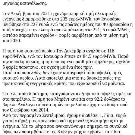
μηνιαίας κατανάλωσης.
Τον Δεκέμβριο του 2021 η χονδρεμπορική τιμή ηλεκτρικής
ενέργειας διαμορφώθηκε στα 235 ευρώ/ΜWh, τον Ιανουάριο
μειώθηκε στα 227 ευρώ ενώ τις πρώτες ημέρες του Φεβρουαρίου η
τιμή συνεχίζει την ελαφρά αποκλιμάκωση στα 221, 5 ευρώ/MWh,
ωστόσο παραμένει σχεδόν 4 φορές ακριβότερη από τη μέση τιμή
του 2020.
Η τιμή του φυσικού αερίου Τον Δεκέμβριο ανήλθε σε 116
ευρώ/MWh, ενώ τον Ιανουάριο έπεσε σε 84,5 ευρώ/MWh. Παρά
την αποκλιμάκωση, η τιμή παραμένει αισθητά υψηλότερη, σχεδόν
5 φορές παραπάνω, σε σχέση με ένα έτος πριν.
Ποτέ στο παρελθόν, δεν έχουν καταγραφεί τόσο υψηλές τιμές
φυσικού αερίου. Αυτό αποτελεί μία από τις βασικές αιτίες της
πρωτοφανούς ενεργειακής κρίσης που εξακολουθεί να μαίνεται.
Tο τελευταίο διάστημα, καταγράφονται εξαιρετικά υψηλές τιμές και
στο πετρέλαιο. Η τιμή του Μπρέντ κινείται στα 92,2 δολάρια το
βαρέλι. Ανάλογα επίπεδα τιμών πετρελαίου είχαμε να δούμε από
τον Οκτώβριο του 2014.
Από τον περασμένο Σεπτέμβριο, έχουμε διαθέσει 1,7 δισ. ευρώ
για τη στήριξη της κοινωνίας από τις μεγάλες ανατιμήσεις στην
ενέργεια. Με τα μέτρα που ανακοινώνουμε σήμερα, το συνολικό
ύψος των παρεμβάσεων της Κυβέρνησης υπερβαίνει τα 2 δισ.