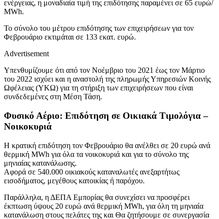
ενέργειας, η μοναδιαία τιμή της επιδότησης παραμένει σε 65 ευρώ/
ΜWh.
Το σύνολο του μέτρου επιδότησης των επιχειρήσεων για τον
Φεβρουάριο εκτιμάται σε 133 εκατ. ευρώ.
Advertisement
Υπενθυμίζουμε ότι από τον Νοέμβριο του 2021 έως τον Μάρτιο
του 2022 ισχύει και η αναστολή της πληρωμής Υπηρεσιών Κοινής
Ωφέλειας (ΥΚΩ) για τη στήριξη των επιχειρήσεων που είναι
συνδεδεμένες στη Μέση Τάση.
Φυσικό Αέριο: Επιδότηση σε Οικιακά Τιμολόγια –
Νοικοκυριά
Η κρατική επιδότηση τον Φεβρουάριο θα ανέλθει σε 20 ευρώ ανά
θερμική MWh για όλα τα νοικοκυριά και για το σύνολο της
μηνιαίας κατανάλωσης.
Αφορά σε 540.000 οικιακούς καταναλωτές ανεξαρτήτως
εισοδήματος, μεγέθους κατοικίας ή παρόχου.
Παράλληλα, η ΔΕΠΑ Εμπορίας θα συνεχίσει να προσφέρει
έκπτωση ύψους 20 ευρώ ανά θερμική MWh, για όλη τη μηνιαία
κατανάλωση στους πελάτες της και Θα ζητήσουμε σε συνεργασία