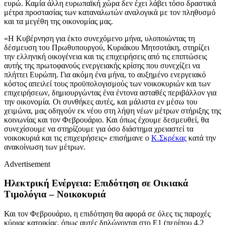
ευρώ. Καμία άλλη ευρωπαϊκή χώρα δεν έχει λάβει τόσο δραστικά
μέτρα προστασίας των καταναλωτών αναλογικά με τον πληθυσμό
και τα μεγέθη της οικονομίας μας.
«Η Κυβέρνηση για έκτο συνεχόμενο μήνα, υλοποιώντας τη
δέσμευση του Πρωθυπουργού, Κυριάκου Μητσοτάκη, στηρίζει
την ελληνική οικογένεια και τις επιχειρήσεις από τις επιπτώσεις
αυτής της πρωτοφανούς ενεργειακής κρίσης που συνεχίζει να
πλήττει Ευρώπη. Για ακόμη ένα μήνα, το αυξημένο ενεργειακό
κόστος απειλεί τους προϋπολογισμούς των νοικοκυριών και των
επιχειρήσεων, δημιουργώντας ένα έντονα ασταθές περιβάλλον για
την οικονομία. Οι συνθήκες αυτές, και μάλιστα εν μέσω του
χειμώνα, μας οδηγούν εκ νέου στη λήψη νέων μέτρων στήριξης της
κοινωνίας και τον Φεβρουάριο. Και όπως έχουμε δεσμευθεί, θα
συνεχίσουμε να στηρίζουμε για όσο διάστημα χρειαστεί τα
νοικοκυριά και τις επιχειρήσεις» επισήμανε ο
Κ.Σκρέκας
κατά την
ανακοίνωση των μέτρων.
Advertisement
Ηλεκτρική Ενέργεια: Επιδότηση σε Οικιακά
Τιμολόγια – Νοικοκυριά
Και τον Φεβρουάριο, η επιδότηση θα αφορά σε όλες τις παροχές
κύριας κατοικίας, όπως αυτές δηλώνονται στο Ε1 (περίπου 4,2