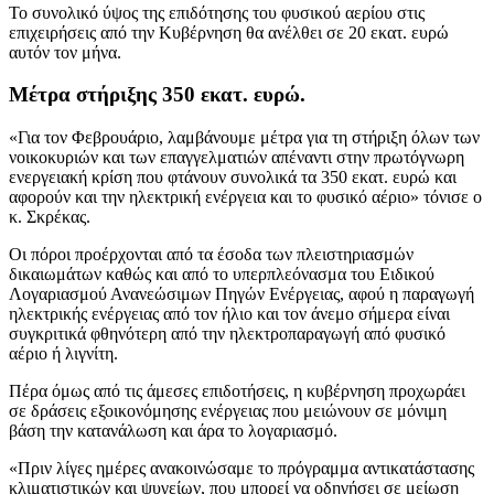
Το συνολικό ύψος της επιδότησης του φυσικού αερίου στις
επιχειρήσεις από την Κυβέρνηση θα ανέλθει σε 20 εκατ. ευρώ
αυτόν τον μήνα.
Μέτρα στήριξης 350 εκατ. ευρώ.
«Για τον Φεβρουάριο, λαμβάνουμε μέτρα για τη στήριξη όλων των
νοικοκυριών και των επαγγελματιών απέναντι στην πρωτόγνωρη
ενεργειακή κρίση που φτάνουν συνολικά τα 350 εκατ. ευρώ και
αφορούν και την ηλεκτρική ενέργεια και το φυσικό αέριο» τόνισε ο
κ. Σκρέκας.
Οι πόροι προέρχονται από τα έσοδα των πλειστηριασμών
δικαιωμάτων καθώς και από το υπερπλεόνασμα του Ειδικού
Λογαριασμού Ανανεώσιμων Πηγών Ενέργειας, αφού η παραγωγή
ηλεκτρικής ενέργειας από τον ήλιο και τον άνεμο σήμερα είναι
συγκριτικά φθηνότερη από την ηλεκτροπαραγωγή από φυσικό
αέριο ή λιγνίτη.
Πέρα όμως από τις άμεσες επιδοτήσεις, η κυβέρνηση προχωράει
σε δράσεις εξοικονόμησης ενέργειας που μειώνουν σε μόνιμη
βάση την κατανάλωση και άρα το λογαριασμό.
«Πριν λίγες ημέρες ανακοινώσαμε το πρόγραμμα αντικατάστασης
κλιματιστικών και ψυγείων, που μπορεί να οδηγήσει σε μείωση