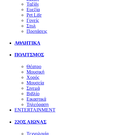
Ταξίδι
Ευεξία
Pet Life
Γονείς
Στυλ
Προτάσεις
ΑΘΛΗΤΙΚΑ
ΠΟΛΙΤΣΜΟΣ
Θέατρο
Μουσική
Χορός
Μουσεία
Σινεμά
Βιβλίο
Εικαστικά
Τηλεόραση
ENTERTAINMENT
22ΟΣ ΑΙΩΝΑΣ
Τεχνολογία