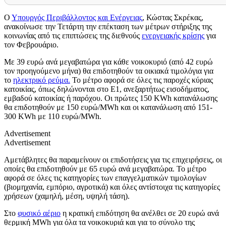
Ο
Υπουργός Περιβάλλοντος και Ενέργειας
, Κώστας Σκρέκας,
ανακοίνωσε την Τετάρτη την επέκταση των μέτρων στήριξης της
κοινωνίας από τις επιπτώσεις της διεθνούς
ενεργειακής κρίσης
για
τον Φεβρουάριο.
Mε 39 ευρώ ανά μεγαβατώρα για κάθε νοικοκυριό (από 42 ευρώ
τον προηγούμενο μήνα) θα επιδοτηθούν τα οικιακά τιμολόγια για
το
ηλεκτρικό ρεύμα.
Το μέτρο αφορά σε όλες τις παροχές κύριας
κατοικίας, όπως δηλώνονται στο Ε1, ανεξαρτήτως εισοδήματος,
εμβαδού κατοικίας ή παρόχου. Οι πρώτες 150 KWh κατανάλωσης
θα επιδοτηθούν με 150 ευρώ/MWh και οι κατανάλωση από 151-
300 KWh με 110 ευρώ/MWh.
Advertisement
Advertisement
Αμετάβλητες θα παραμείνουν οι επιδοτήσεις για τις επιχειρήσεις, οι
οποίες θα επιδοτηθούν με 65 ευρώ ανά μεγαβατώρα. Το μέτρο
αφορά σε όλες τις κατηγορίες των επαγγελματικών τιμολογίων
(βιομηχανία, εμπόριο, αγροτικά) και όλες αντίστοιχα τις κατηγορίες
χρήσεων (χαμηλή, μέση, υψηλή τάση).
Στο
φυσικό αέριο
η κρατική επιδότηση θα ανέλθει σε 20 ευρώ ανά
θερμική MWh για όλα τα νοικοκυριά και για το σύνολο της