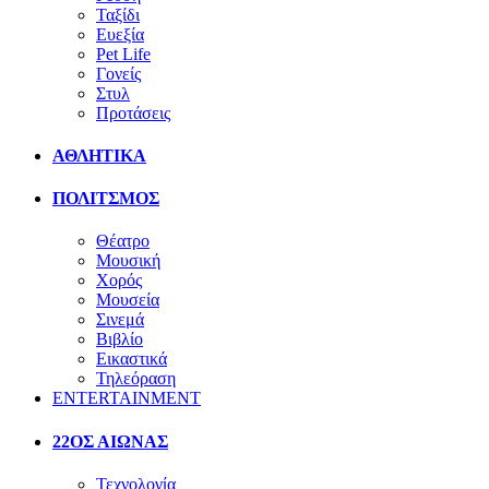
Ταξίδι
Ευεξία
Pet Life
Γονείς
Στυλ
Προτάσεις
ΑΘΛΗΤΙΚΑ
ΠΟΛΙΤΣΜΟΣ
Θέατρο
Μουσική
Χορός
Μουσεία
Σινεμά
Βιβλίο
Εικαστικά
Τηλεόραση
ENTERTAINMENT
22ΟΣ ΑΙΩΝΑΣ
Τεχνολογία