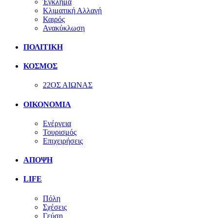
Έγκλημα
Κλιματική Αλλαγή
Καιρός
Ανακύκλωση
ΠΟΛΙΤΙΚΗ
ΚΟΣΜΟΣ
22ΟΣ ΑΙΩΝΑΣ
ΟΙΚΟΝΟΜΙΑ
Ενέργεια
Τουρισμός
Επιχειρήσεις
ΑΠΟΨΗ
LIFE
Πόλη
Σχέσεις
Γεύση