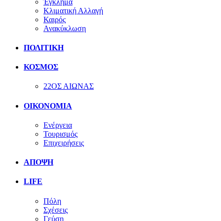
Έγκλημα
Κλιματική Αλλαγή
Καιρός
Ανακύκλωση
ΠΟΛΙΤΙΚΗ
ΚΟΣΜΟΣ
22ΟΣ ΑΙΩΝΑΣ
ΟΙΚΟΝΟΜΙΑ
Ενέργεια
Τουρισμός
Επιχειρήσεις
ΑΠΟΨΗ
LIFE
Πόλη
Σχέσεις
Γεύση