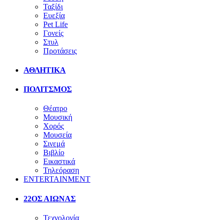
Ταξίδι
Ευεξία
Pet Life
Γονείς
Στυλ
Προτάσεις
ΑΘΛΗΤΙΚΑ
ΠΟΛΙΤΣΜΟΣ
Θέατρο
Μουσική
Χορός
Μουσεία
Σινεμά
Βιβλίο
Εικαστικά
Τηλεόραση
ENTERTAINMENT
22ΟΣ ΑΙΩΝΑΣ
Τεχνολογία