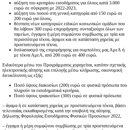
αύξηση του κριτηρίου εισοδήματος για όλους κατά 3.000
ευρώ σε σύγκριση με 2022-2023,
αύξηση του ποσού στη γενική κατηγορία από 150 ευρώ σε
200 ευρώ για όλους,
θέσπιση νέων κατηγοριών ειδικών κοινωνικών ομάδων που
θα λάβουν 300 ευρώ επιχορήγηση: συνταξιούχοι όλων των
ταμείων, έγγαμοι ή μέρη συμφώνου συμβίωσης με τρία και
περισσότερα τέκνα, άγαμοι και σε κατάσταση χηρείας με
προστατευόμενα τέκνα,
διπλασιασμό της επιχορήγησης για συμπολίτες μας ΑμεΑ ή
με τέκνα ΑμεΑ, από 200 ευρώ σε 400 ευρώ.
Ειδικότερα μέσω του Προγράμματος χορηγείται, κατόπιν σχετικής
ηλεκτρονικής αίτησης και επιλογής μέσω κλήρωσης, οικονομική
διευκόλυνση ως εξής:
Ποσό ύψους διακοσίων (200) ευρώ σε φυσικά πρόσωπα που
πληρούν τα εισοδηματικά κριτήρια,
Ποσό ύψους τριακοσίων (300) ευρώ σε φυσικά πρόσωπα:
– άγαμα ή σε κατάσταση χηρείας με προστατευόμενα τέκνα, βάσει
τελευταίας εκκαθαρισμένης κατά την υποβολή της αίτησης
Δήλωσης Φορολογίας Εισοδήματος Φυσικών Προσώπων 2022,
– έγγαμα ή μέρη συμφώνου συμβίωσης με τρία προστατευόμενα