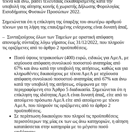
τέκνα και άνω, βάσει τελευταίας εκκαθαρισμένης κατά την
υποβολή της αίτησης κοινής ή χωριστής Δήλωσης Φορολογίας
Εισοδήματος Φυσικών Προσώπων 2022.
Σημειώνεται ότι η επίκληση της ύπαρξης του ανωτέρω αριθμού
τέκνων για τη λήψη της επαυξημένης ενίσχυσης είναι δυνατή άπαξ.
– Συνταξιούχους όλων των Ταμείων με οριστική απόφαση
απονομής σύνταξης λόγω γήρατος έως 31/12/2022, που πληρούν
τις οριζόμενες από το άρθρο 2 προϋποθέσεις.
Ποσό ύψους τετρακοσίων (400) ευρώ, ειδικώς για ΑμεΑ, με
ισχύουσα απόφαση συνολικού ποσοστού αναπηρίας από
67% και άνω κατά την υποβολή της αιτήσεως, καθώς και για
κληρωθέντες δικαιούχους με τέκνα ΑμεΑ με ισχύουσα
απόφαση συνολικού ποσοστού αναπηρίας από 67% και άνω
κατά την υποβολή της αιτήσεως, σύμφωνα με την
περιγραφόμενη στο Άρθρο 5 διαδικασία. Σημειώνεται ότι η
επίκληση της ιδιότητας ΑμεΑ είναι δυνατή άπαξ, είτε από το
αιτούμενο πρόσωπο ΑμεΑ είτε από αιτούμενο με τέκνο
ΑμεΑ, που πληρούν τις οριζόμενες από το άρθρο 2
προϋποθέσεις.
Σε περίπτωση δικαιούχου που πληροί τις προϋποθέσεις
περισσότερων της μίας εκ των ως άνω κατηγοριών, η αίτηση
κατατάσσεται στην κατηγορία με το μέγιστο ποσό
επιδότησης.