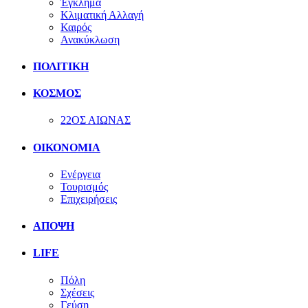
Έγκλημα
Κλιματική Αλλαγή
Καιρός
Ανακύκλωση
ΠΟΛΙΤΙΚΗ
ΚΟΣΜΟΣ
22ΟΣ ΑΙΩΝΑΣ
ΟΙΚΟΝΟΜΙΑ
Ενέργεια
Τουρισμός
Επιχειρήσεις
ΑΠΟΨΗ
LIFE
Πόλη
Σχέσεις
Γεύση