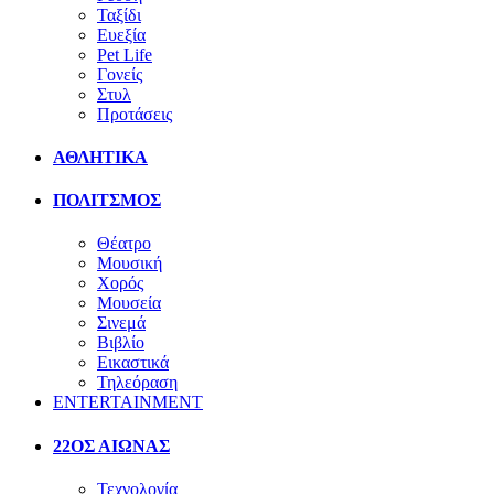
Ταξίδι
Ευεξία
Pet Life
Γονείς
Στυλ
Προτάσεις
ΑΘΛΗΤΙΚΑ
ΠΟΛΙΤΣΜΟΣ
Θέατρο
Μουσική
Χορός
Μουσεία
Σινεμά
Βιβλίο
Εικαστικά
Τηλεόραση
ENTERTAINMENT
22ΟΣ ΑΙΩΝΑΣ
Τεχνολογία